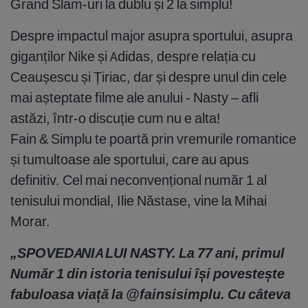
Grand Slam-uri la dublu și 2 la simplu!
Despre impactul major asupra sportului, asupra
giganților Nike și Adidas, despre relația cu
Ceaușescu și Țiriac, dar și despre unul din cele
mai așteptate filme ale anului - Nasty – afli
astăzi, într-o discuție cum nu e alta!
Fain & Simplu te poartă prin vremurile romantice
și tumultoase ale sportului, care au apus
definitiv. Cel mai neconvențional număr 1 al
tenisului mondial, Ilie Năstase, vine la Mihai
Morar.
„SPOVEDANIA LUI NASTY. La 77 ani, primul
Număr 1 din istoria tenisului își povestește
fabuloasa viață la @fainsisimplu. Cu câteva