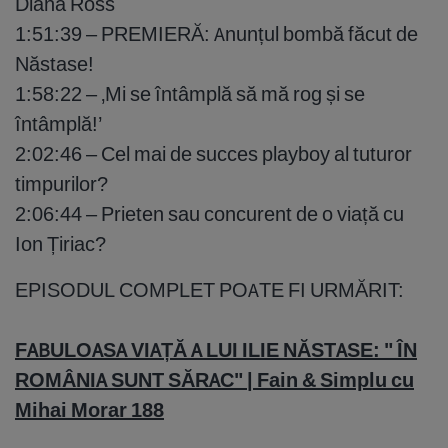
Diana Ross
1:51:39 – PREMIERĂ: Anunțul bombă făcut de
Năstase!
1:58:22 – ‚Mi se întâmplă să mă rog și se
întâmplă!’
2:02:46 – Cel mai de succes playboy al tuturor
timpurilor?
2:06:44 – Prieten sau concurent de o viață cu
Ion Țiriac?
EPISODUL COMPLET POATE FI URMĂRIT:
FABULOASA VIAȚĂ A LUI ILIE NĂSTASE: " ÎN
ROMÂNIA SUNT SĂRAC" | Fain & Simplu cu
Mihai Morar 188