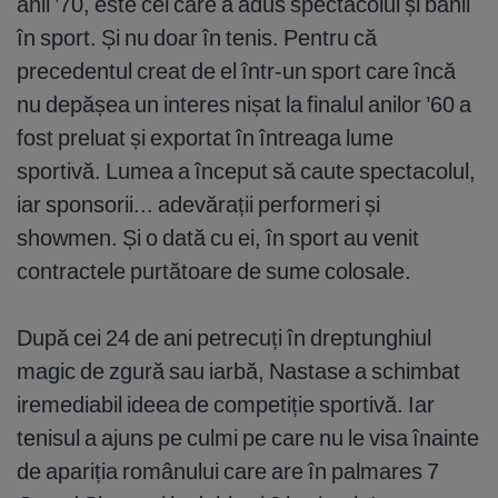
anii ’70, este cel care a adus spectacolul și banii
în sport. Și nu doar în tenis. Pentru că
precedentul creat de el într-un sport care încă
nu depășea un interes nișat la finalul anilor ’60 a
fost preluat și exportat în întreaga lume
sportivă. Lumea a început să caute spectacolul,
iar sponsorii... adevărații performeri și
showmen. Și o dată cu ei, în sport au venit
contractele purtătoare de sume colosale.
După cei 24 de ani petrecuți în dreptunghiul
magic de zgură sau iarbă, Nastase a schimbat
iremediabil ideea de competiție sportivă. Iar
tenisul a ajuns pe culmi pe care nu le visa înainte
de apariția românului care are în palmares 7