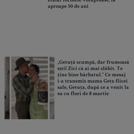
etalat formele voluptoase, la
aproape 50 de ani
„Getuță scumpă, dar frumoasă
ești! Zici că ai mai slăbit. Te
ține bine bărbatul.” Ce mesaj
i-a transmis mama Geta fiicei
sale, Getuța, după ce a venit la
ea cu flori de 8 martie