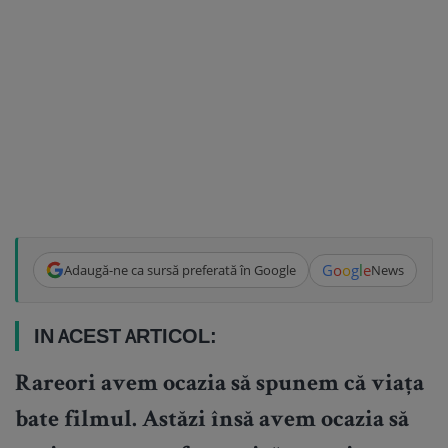
G
o
o
g
l
e
Adaugă-ne ca sursă preferată în Google
News
IN ACEST ARTICOL:
Rareori avem ocazia să spunem că viața
bate filmul. Astăzi însă avem ocazia să