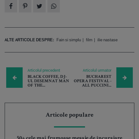
ALTE ARTICOLE DESPRE:
Fain si simplu
film
ilie nastase
Articolul precedent
Articolul urmator
BLACK COFFEE, DJ-
BUCHAREST
UL DESEMNAT MAN
OPERA FESTIVAL -
OF THE...
ALL PUCCINI...
Articole populare
50+ cele mai frumoase mesaje de încurajare