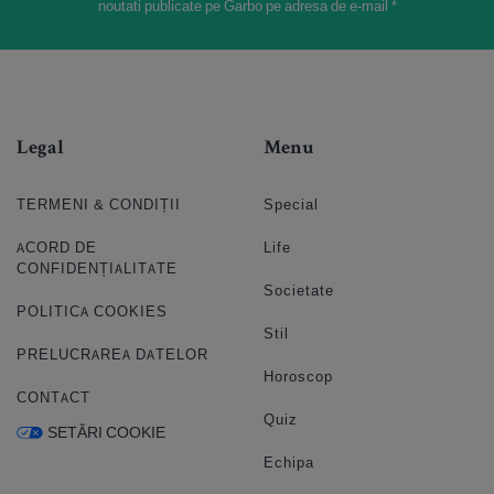
noutati publicate pe Garbo pe adresa de e-mail *
Legal
Menu
TERMENI & CONDIȚII
Special
ACORD DE
Life
CONFIDENȚIALITATE
Societate
POLITICA COOKIES
Stil
PRELUCRAREA DATELOR
Horoscop
CONTACT
Quiz
SETĂRI COOKIE
Echipa