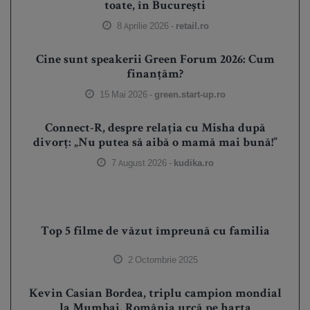
toate, în București
8 Aprilie 2026 -
retail.ro
Cine sunt speakerii Green Forum 2026: Cum
finanțăm?
15 Mai 2026 -
green.start-up.ro
Connect-R, despre relația cu Misha după
divorț: „Nu putea să aibă o mamă mai bună!”
7 August 2026 -
kudika.ro
Top 5 filme de văzut împreună cu familia
2 Octombrie 2025
Kevin Casian Bordea, triplu campion mondial
la Mumbai. România urcă pe harta