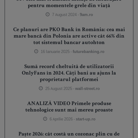
pentru momentele grele din viață
7 August 2024 -
9am.ro
Ce planuri are PKO Bank în România: cea mai
mare bancă din Polonia are active cât 66% din
tot sistemul bancar autohton
16 Ianuarie 2025 -
futurebanking.ro
Sumă record cheltuită de utilizatorii
OnlyFans în 2024. Câți bani au ajuns la
proprietarul platformei
25 August 2025 -
wall-street.ro
ANALIZĂ VIDEO Primele produse
tehnologice sunt mai mereu proaste
6 Aprilie 2026 -
start-up.ro
Paște 2026: cât costă un cozonac plin cu de