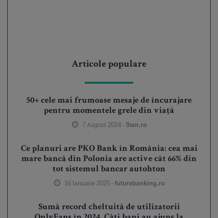
Articole populare
50+ cele mai frumoase mesaje de încurajare
pentru momentele grele din viață
7 August 2024 -
9am.ro
Ce planuri are PKO Bank în România: cea mai
mare bancă din Polonia are active cât 66% din
tot sistemul bancar autohton
16 Ianuarie 2025 -
futurebanking.ro
Sumă record cheltuită de utilizatorii
OnlyFans în 2024. Câți bani au ajuns la