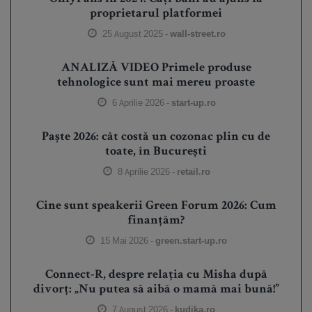
proprietarul platformei
25 August 2025 -
wall-street.ro
ANALIZĂ VIDEO Primele produse
tehnologice sunt mai mereu proaste
6 Aprilie 2026 -
start-up.ro
Paște 2026: cât costă un cozonac plin cu de
toate, în București
8 Aprilie 2026 -
retail.ro
Cine sunt speakerii Green Forum 2026: Cum
finanțăm?
15 Mai 2026 -
green.start-up.ro
Connect-R, despre relația cu Misha după
divorț: „Nu putea să aibă o mamă mai bună!”
7 August 2026 -
kudika.ro