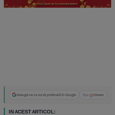
G
o
o
g
l
e
Adaugă-ne ca sursă preferată în Google
News
IN ACEST ARTICOL: