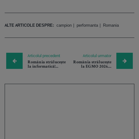
ALTE ARTICOLE DESPRE:
campion
performanta
Romania
Articolul precedent
Articolul urmator
România strălucește
România strălucește
la informatică!...
la EGMO 2026....