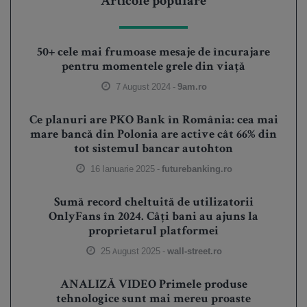
Articole populare
50+ cele mai frumoase mesaje de încurajare
pentru momentele grele din viață
7 August 2024 -
9am.ro
Ce planuri are PKO Bank în România: cea mai
mare bancă din Polonia are active cât 66% din
tot sistemul bancar autohton
16 Ianuarie 2025 -
futurebanking.ro
Sumă record cheltuită de utilizatorii
OnlyFans în 2024. Câți bani au ajuns la
proprietarul platformei
25 August 2025 -
wall-street.ro
ANALIZĂ VIDEO Primele produse
tehnologice sunt mai mereu proaste