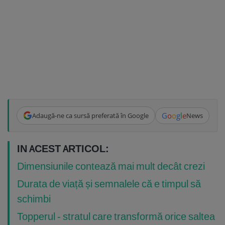
G
o
o
g
l
e
Adaugă-ne ca sursă preferată în Google
News
IN ACEST ARTICOL:
Dimensiunile contează mai mult decât crezi
Durata de viață și semnalele că e timpul să
schimbi
Topperul - stratul care transformă orice saltea