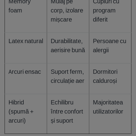
Memory
Mulaj pe
Cupluri cu
foam
corp, izolare
program
mișcare
diferit
Latex natural
Durabilitate,
Persoane cu
aerisire bună
alergii
Arcuri ensac
Suport ferm,
Dormitori
circulație aer
calduroși
Hibrid
Echilibru
Majoritatea
(spumă +
între confort
utilizatorilor
arcuri)
și suport