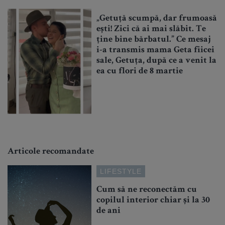
„Getuță scumpă, dar frumoasă
ești! Zici că ai mai slăbit. Te
ține bine bărbatul.” Ce mesaj
i-a transmis mama Geta fiicei
sale, Getuța, după ce a venit la
ea cu flori de 8 martie
Articole recomandate
LIFESTYLE
Cum să ne reconectăm cu
copilul interior chiar și la 30
de ani