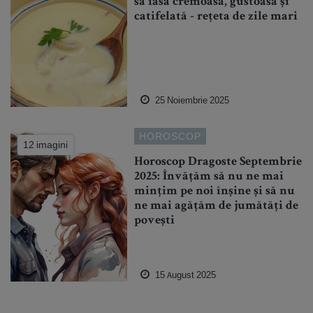
să iasă cremoasă, gustoasă și
catifelată - rețeta de zile mari
25 Noiembrie 2025
HOROSCOP
12 imagini
Horoscop Dragoste Septembrie
2025: Învățăm să nu ne mai
mințim pe noi înșine și să nu
ne mai agățăm de jumătăți de
povești
15 August 2025