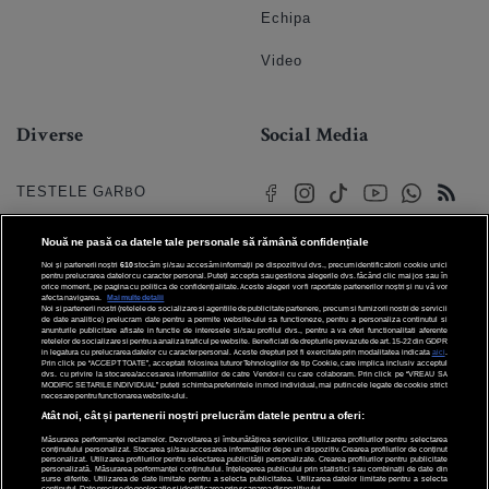
Echipa
Video
Diverse
Social Media
TESTELE GARBO
HOROSCOP
Nouă ne pasă ca datele tale personale să rămână confidențiale
Noi și partenerii noștri
610
stocăm și/sau accesăm informații pe dispozitivul dvs., precum identificatorii cookie unici
HOROSCOPUL IUBIRII
pentru prelucrarea datelor cu caracter personal. Puteți accepta sau gestiona alegerile dvs. făcând clic mai jos sau în
orice moment, pe pagina cu politica de confidențialitate. Aceste alegeri vor fi raportate partenerilor noștri și nu vă vor
afecta navigarea.
Mai multe detalii
Noi si partenerii nostri (retelele de socializare si agentiile de publicitate partenere, precum si furnizorii nostri de servicii
© 2026 Internet Corp SRL
FORUMURI
de date analitice) prelucram date pentru a permite website-ului sa functioneze, pentru a personaliza continutul si
Toate drepturile rezervate
anunturile publicitare afisate in functie de interesele si/sau profilul dvs., pentru a va oferi functionalitati aferente
retelelor de socializare si pentru a analiza traficul pe website. Beneficiati de drepturile prevazute de art. 15-22 din GDPR
in legatura cu prelucrarea datelor cu caracter personal. Aceste drepturi pot fi exercitate prin modalitatea indicata
aici
.
TRATAMENTE NATURISTE
Prin click pe “ACCEPT TOATE”, acceptati folosirea tuturor Tehnologiilor de tip Cookie, care implica inclusiv acceptul
dvs. cu privire la stocarea/accesarea informatiilor de catre Vendor-ii cu care colaboram. Prin click pe “VREAU SA
MODIFIC SETARILE INDIVIDUAL” puteti schimba preferintele in mod individual, mai putin cele legate de cookie strict
necesare pentru functionarea website-ului.
DICTIONARE NUME
Atât noi, cât și partenerii noștri prelucrăm datele pentru a oferi:
Măsurarea performanței reclamelor. Dezvoltarea și îmbunătățirea serviciilor. Utilizarea profilurilor pentru selectarea
conținutului personalizat. Stocarea și/sau accesarea informațiilor de pe un dispozitiv. Crearea profilurilor de conținut
personalizat. Utilizarea profilurilor pentru selectarea publicității personalizate. Crearea profilurilor pentru publicitate
personalizată. Măsurarea performanței conținutului. Înțelegerea publicului prin statistici sau combinații de date din
surse diferite. Utilizarea de date limitate pentru a selecta publicitatea. Utilizarea datelor limitate pentru a selecta
conținutul. Date precise de geolocație și identificarea prin scanarea dispozitivului.