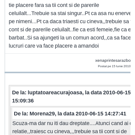
tie placere fara sa tii cont si de parerile
celuilalt...Trebuie sa stai singur..Pt ca asa nu enervez
pe nimeni...Pt ca daca triaesti cu cineva,,trebuie sa tii
cont si de parerile celuilalt..fie ca esti femeie,fie ca est
barbat..Si sa ajungeti la un comun acord,,ca sa faceti
lucruri care va face placere a amandoi
xenaprintesarazboin
Postat pe 15 Iunie 2010 1
De la: luptatoareacurajoasa, la data 2010-06-15
15:09:36
De la: Morena29, la data 2010-06-15 14:27:41
Scuza-ma dar nu iti dau dreptate....Atunci cand ai o
relatie,,traiesc cu cineva,,,trebuie sa tii cont si de