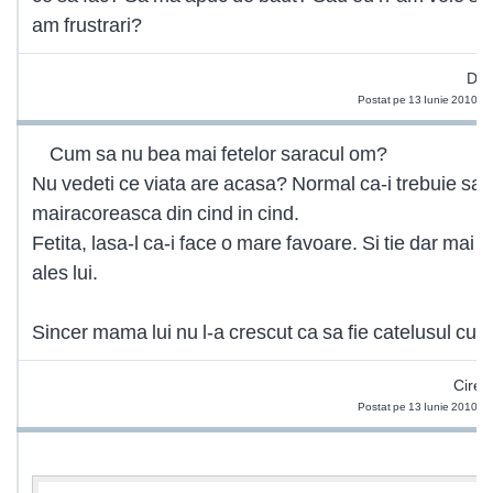
am frustrari?
Doa
Postat pe 13 Iunie 2010 0
Cum sa nu bea mai fetelor saracul om?
Nu vedeti ce viata are acasa? Normal ca-i trebuie sa 
mairacoreasca din cind in cind.
Fetita, lasa-l ca-i face o mare favoare. Si tie dar mai
ales lui.
Sincer mama lui nu l-a crescut ca sa fie catelusul cuiv
Cires
Postat pe 13 Iunie 2010 2