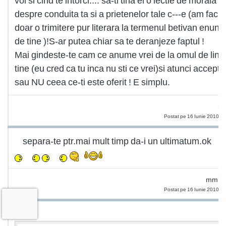
voi si cind te intorci.... sa-ti tina el o lectie de morala
despre conduita ta si a prietenelor tale c---e (am facut
doar o trimitere pur literara la termenul betivan enunta
de tine )!S-ar putea chiar sa te deranjeze faptul !
Mai gindeste-te cam ce anume vrei de la omul de ling
tine (eu cred ca tu inca nu sti ce vrei)si atunci accepti
sau NU ceea ce-ti este oferit ! E simplu.
ma
Postat pe 16 Iunie 2010 1
separa-te ptr.mai mult timp da-i un ultimatum.ok
mmiri
Postat pe 16 Iunie 2010 1