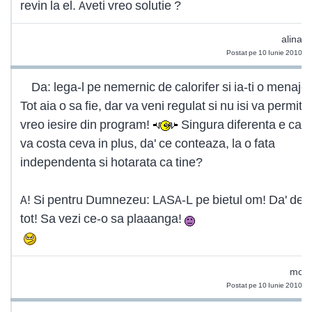
revin la el. Aveti vreo solutie ?
alinab
Postat pe 10 Iunie 2010 1
Da: lega-l pe nemernic de calorifer si ia-ti o menaje
Tot aia o sa fie, dar va veni regulat si nu isi va permite
vreo iesire din program!
Singura diferenta e ca t
va costa ceva in plus, da' ce conteaza, la o fata
independenta si hotarata ca tine?
A! Si pentru Dumnezeu: LASA-L pe bietul om! Da' de
tot! Sa vezi ce-o sa plaaanga!
moni
Postat pe 10 Iunie 2010 1