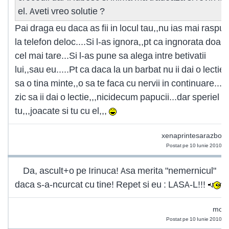
el. Aveti vreo solutie ?
Pai draga eu daca as fii in locul tau,,nu ias mai raspu
la telefon deloc....Si l-as ignora,,pt ca ingnorata doar
cel mai tare...Si l-as pune sa alega intre betivatii
lui,,sau eu.....Pt ca daca la un barbat nu ii dai o lectie 
sa o tina minte,,o sa te faca cu nervii in continuare...e
zic sa ii dai o lectie,,,nicidecum papucii...dar speriel si
tu,,,joacate si tu cu el,,,
xenaprintesarazboin
Postat pe 10 Iunie 2010 1
Da, ascult+o pe Irinuca! Asa merita "nemernicul"
daca s-a-ncurcat cu tine! Repet si eu : LASA-L!!!
moni
Postat pe 10 Iunie 2010 1