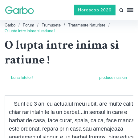
Horoscop 2026
Garbo
Forum
Frumusete
Tratamente Naturiste
O lupta intre inima si ratiune !
O lupta intre inima si
ratiune !
buna fetelor!
produse nu skin
Sunt de 3 ani cu actualul meu iubit, are multe calitat
chiar rar intalnite la un barbat...in sensul in care e
barbat de casa, face curat, spala, calca, face mancar
este ordonat, repara prin casa sau amenajeaza
apartamentul singur, e un barbat frumos, bine educat