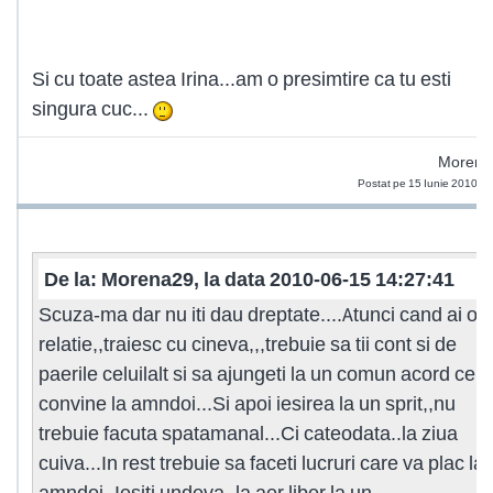
Si cu toate astea Irina...am o presimtire ca tu esti
singura cuc...
Morena
Postat pe 15 Iunie 2010 1
De la: Morena29, la data 2010-06-15 14:27:41
Scuza-ma dar nu iti dau dreptate....Atunci cand ai o
relatie,,traiesc cu cineva,,,trebuie sa tii cont si de
paerile celuilalt si sa ajungeti la un comun acord ce
convine la amndoi...Si apoi iesirea la un sprit,,nu
trebuie facuta spatamanal...Ci cateodata..la ziua
cuiva...In rest trebuie sa faceti lucruri care va plac la
amndoi..Iesiti undeva..la aer liber.la un