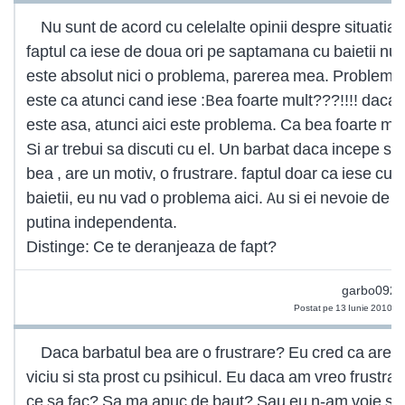
Nu sunt de acord cu celelalte opinii despre situatia 
faptul ca iese de doua ori pe saptamana cu baietii nu
este absolut nici o problema, parerea mea. Problema
este ca atunci cand iese :Bea foarte mult???!!!! daca
este asa, atunci aici este problema. Ca bea foarte mul
Si ar trebui sa discuti cu el. Un barbat daca incepe sa
bea , are un motiv, o frustrare. faptul doar ca iese cu
baietii, eu nu vad o problema aici. Au si ei nevoie de
putina independenta.
Distinge: Ce te deranjeaza de fapt?
garbo0926
Postat pe 13 Iunie 2010 0
Daca barbatul bea are o frustrare? Eu cred ca are 
viciu si sta prost cu psihicul. Eu daca am vreo frustrar
ce sa fac? Sa ma apuc de baut? Sau eu n-am voie sa