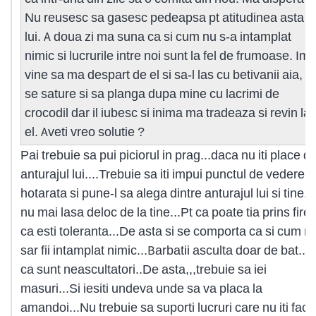
Nu reusesc sa gasesc pedeapsa pt atitudinea asta a
lui. A doua zi ma suna ca si cum nu s-a intamplat
nimic si lucrurile intre noi sunt la fel de frumoase. Imi
vine sa ma despart de el si sa-l las cu betivanii aia, s
se sature si sa planga dupa mine cu lacrimi de
crocodil dar il iubesc si inima ma tradeaza si revin la
el. Aveti vreo solutie ?
Pai trebuie sa pui piciorul in prag...daca nu iti place d
anturajul lui....Trebuie sa iti impui punctul de vedere...f
hotarata si pune-l sa alega dintre anturajul lui si tine...
nu mai lasa deloc de la tine...Pt ca poate tia prins fire
ca esti toleranta...De asta si se comporta ca si cum n
sar fii intamplat nimic...Barbatii asculta doar de bat....
ca sunt neascultatori..De asta,,,trebuie sa iei
masuri...Si iesiti undeva unde sa va placa la
amandoi...Nu trebuie sa suporti lucruri care nu iti face