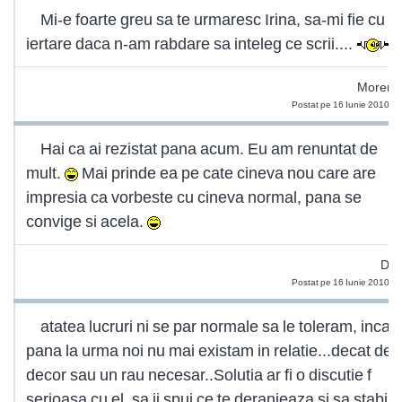
Mi-e foarte greu sa te urmaresc Irina, sa-mi fie cu
iertare daca n-am rabdare sa inteleg ce scrii....
Morena
Postat pe 16 Iunie 2010 1
Hai ca ai rezistat pana acum. Eu am renuntat de
mult.
Mai prinde ea pe cate cineva nou care are
impresia ca vorbeste cu cineva normal, pana se
convige si acela.
Doa
Postat pe 16 Iunie 2010 1
atatea lucruri ni se par normale sa le toleram, incat
pana la urma noi nu mai existam in relatie...decat de
decor sau un rau necesar..Solutia ar fi o discutie f
serioasa cu el, sa ii spui ce te deranjeaza si sa stabilit