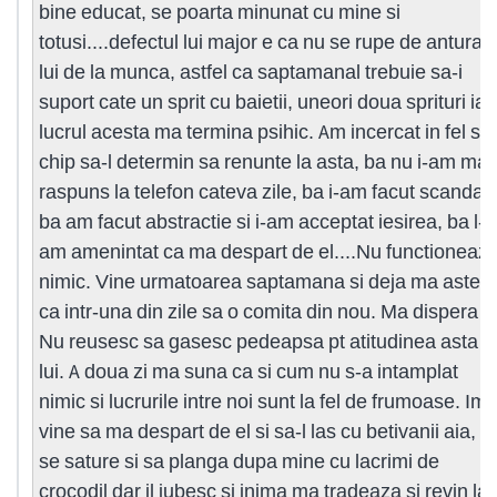
bine educat, se poarta minunat cu mine si
totusi....defectul lui major e ca nu se rupe de anturaju
lui de la munca, astfel ca saptamanal trebuie sa-i
suport cate un sprit cu baietii, uneori doua sprituri iar
lucrul acesta ma termina psihic. Am incercat in fel si
chip sa-l determin sa renunte la asta, ba nu i-am mai
raspuns la telefon cateva zile, ba i-am facut scandal,
ba am facut abstractie si i-am acceptat iesirea, ba l-
am amenintat ca ma despart de el....Nu functioneaz
nimic. Vine urmatoarea saptamana si deja ma astept
ca intr-una din zile sa o comita din nou. Ma dispera !
Nu reusesc sa gasesc pedeapsa pt atitudinea asta a
lui. A doua zi ma suna ca si cum nu s-a intamplat
nimic si lucrurile intre noi sunt la fel de frumoase. Imi
vine sa ma despart de el si sa-l las cu betivanii aia, s
se sature si sa planga dupa mine cu lacrimi de
crocodil dar il iubesc si inima ma tradeaza si revin la