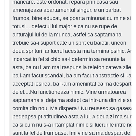
mancare, este ordonat, repara prin casa sau
amenajeaza apartamentul singur, e un barbat
frumos, bine educat, se poarta minunat cu mine si
totusi....defectul lui major e ca nu se rupe de
anturajul lui de la munca, astfel ca saptamanal
trebuie sa-i suport cate un sprit cu baietii, uneori
doua sprituri iar lucrul acesta ma termina psihic. Am
incercat in fel si chip sa-l determin sa renunte la
asta, ba nu i-am mai raspuns la telefon cateva zile,
ba i-am facut scandal, ba am facut abstractie si i-am
acceptat iesirea, ba l-am amenintat ca ma despart
de el....Nu functioneaza nimic. Vine urmatoarea
saptamana si deja ma astept ca intr-una din zile sa 
comita din nou. Ma dispera ! Nu reusesc sa gasesc
pedeapsa pt atitudinea asta a lui. A doua zi ma suna
ca si cum nu s-a intamplat nimic si lucrurile intre noi
sunt la fel de frumoase. Imi vine sa ma despart de el