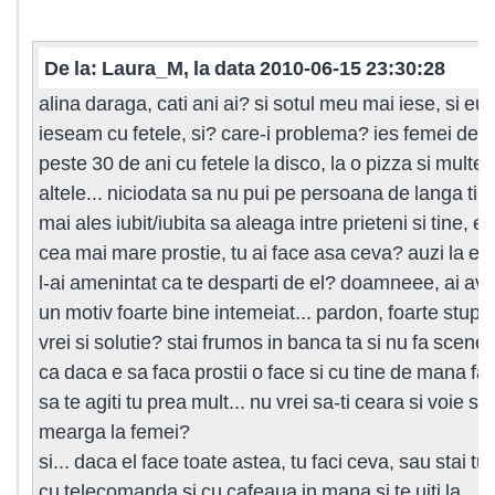
De la: Laura_M, la data 2010-06-15 23:30:28
alina daraga, cati ani ai? si sotul meu mai iese, si eu
ieseam cu fetele, si? care-i problema? ies femei de
peste 30 de ani cu fetele la disco, la o pizza si multe
altele... niciodata sa nu pui pe persoana de langa tin
mai ales iubit/iubita sa aleaga intre prieteni si tine, e
cea mai mare prostie, tu ai face asa ceva? auzi la ea
l-ai amenintat ca te desparti de el? doamneee, ai avu
un motiv foarte bine intemeiat... pardon, foarte stupid
vrei si solutie? stai frumos in banca ta si nu fa scene
ca daca e sa faca prostii o face si cu tine de mana fa
sa te agiti tu prea mult... nu vrei sa-ti ceara si voie sa
mearga la femei?
si... daca el face toate astea, tu faci ceva, sau stai tu
cu telecomanda si cu cafeaua in mana si te uiti la