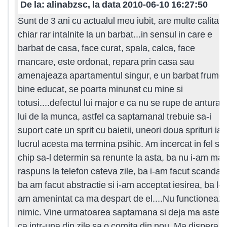
De la: alinabzsc, la data 2010-06-10 16:27:50
Sunt de 3 ani cu actualul meu iubit, are multe calitati
chiar rar intalnite la un barbat...in sensul in care e
barbat de casa, face curat, spala, calca, face
mancare, este ordonat, repara prin casa sau
amenajeaza apartamentul singur, e un barbat frumos
bine educat, se poarta minunat cu mine si
totusi....defectul lui major e ca nu se rupe de anturaju
lui de la munca, astfel ca saptamanal trebuie sa-i
suport cate un sprit cu baietii, uneori doua sprituri iar
lucrul acesta ma termina psihic. Am incercat in fel si
chip sa-l determin sa renunte la asta, ba nu i-am mai
raspuns la telefon cateva zile, ba i-am facut scandal,
ba am facut abstractie si i-am acceptat iesirea, ba l-
am amenintat ca ma despart de el....Nu functioneaz
nimic. Vine urmatoarea saptamana si deja ma astept
ca intr-una din zile sa o comita din nou. Ma dispera !