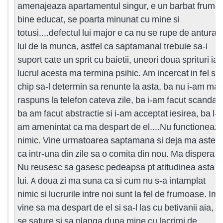
amenajeaza apartamentul singur, e un barbat frumos
bine educat, se poarta minunat cu mine si
totusi....defectul lui major e ca nu se rupe de anturaju
lui de la munca, astfel ca saptamanal trebuie sa-i
suport cate un sprit cu baietii, uneori doua sprituri iar
lucrul acesta ma termina psihic. Am incercat in fel si
chip sa-l determin sa renunte la asta, ba nu i-am mai
raspuns la telefon cateva zile, ba i-am facut scandal,
ba am facut abstractie si i-am acceptat iesirea, ba l-
am amenintat ca ma despart de el....Nu functioneaz
nimic. Vine urmatoarea saptamana si deja ma astept
ca intr-una din zile sa o comita din nou. Ma dispera !
Nu reusesc sa gasesc pedeapsa pt atitudinea asta a
lui. A doua zi ma suna ca si cum nu s-a intamplat
nimic si lucrurile intre noi sunt la fel de frumoase. Imi
vine sa ma despart de el si sa-l las cu betivanii aia, s
se sature si sa planga dupa mine cu lacrimi de