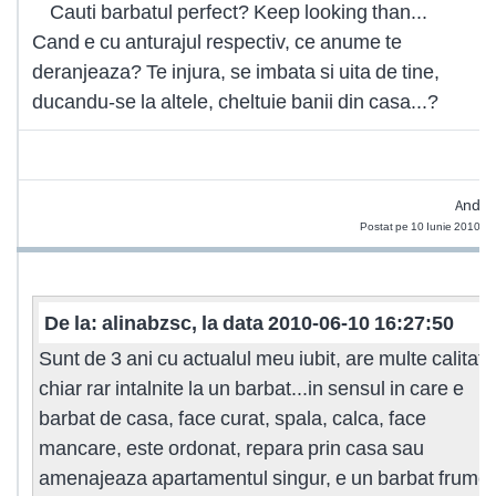
Cauti barbatul perfect? Keep looking than...
Cand e cu anturajul respectiv, ce anume te
deranjeaza? Te injura, se imbata si uita de tine,
ducandu-se la altele, cheltuie banii din casa...?
Andr
Postat pe 10 Iunie 2010 1
De la: alinabzsc, la data 2010-06-10 16:27:50
Sunt de 3 ani cu actualul meu iubit, are multe calitati
chiar rar intalnite la un barbat...in sensul in care e
barbat de casa, face curat, spala, calca, face
mancare, este ordonat, repara prin casa sau
amenajeaza apartamentul singur, e un barbat frumos