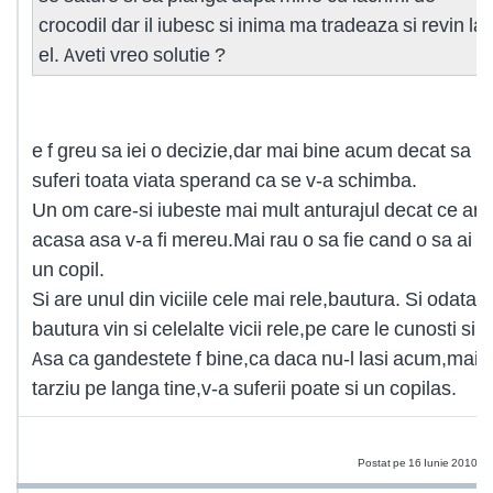
crocodil dar il iubesc si inima ma tradeaza si revin la
el. Aveti vreo solutie ?
e f greu sa iei o decizie,dar mai bine acum decat sa
suferi toata viata sperand ca se v-a schimba.
Un om care-si iubeste mai mult anturajul decat ce are
acasa asa v-a fi mereu.Mai rau o sa fie cand o sa ai si
un copil.
Si are unul din viciile cele mai rele,bautura. Si odata 
bautura vin si celelalte vicii rele,pe care le cunosti si t
Asa ca gandestete f bine,ca daca nu-l lasi acum,mai
tarziu pe langa tine,v-a suferii poate si un copilas.
b
Postat pe 16 Iunie 2010 0