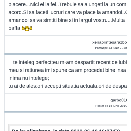
placere...Nici el la fel..Trebuie sa ajungeti la un comu
acord.Si sa faceti lucruri care va place la amandoi..C
amandoi sa va simtiti bine si in largul vostru...Multa
bafta
xenaprintesarazboin
Postat pe 13 Iunie 2010 2
te inteleg perfect;eu m-am despartit recent de iubitu
meu si ratiunea imi spune ca am procedat bine insa
inima nu intelege;
tu ai de ales:ori accepti situatia actuala,ori de desparti
garbo0109
Postat pe 15 Iunie 2010 1