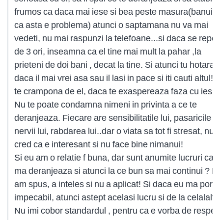
frumos ca daca mai iese si bea peste masura(banuie
ca asta e problema) atunci o saptamana nu va mai
vedeti, nu mai raspunzi la telefoane...si daca se repe
de 3 ori, inseamna ca el tine mai mult la pahar ,la
prieteni de doi bani , decat la tine. Si atunci tu hotarast
daca il mai vrei asa sau il lasi in pace si iti cauti altul! 
te crampona de el, daca te exaspereaza faza cu iesitu
Nu te poate condamna nimeni in privinta a ce te
deranjeaza. Fiecare are sensibilitatile lui, pasaricile lu
nervii lui, rabdarea lui..dar o viata sa tot fi stresat, nu
cred ca e interesant si nu face bine nimanui!
Si eu am o relatie f buna, dar sunt anumite lucruri car
ma deranjeaza si atunci la ce bun sa mai continui ? I-
am spus, a inteles si nu a aplicat! Si daca eu ma port
impecabil, atunci astept acelasi lucru si de la celalalt!
Nu imi cobor standardul , pentru ca e vorba de respec