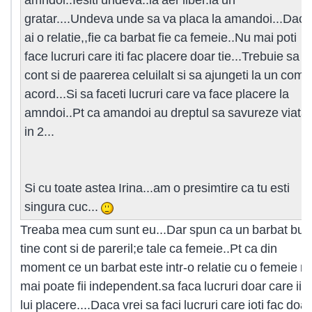
gratar....Undeva unde sa va placa la amandoi...Daca
ai o relatie,,fie ca barbat fie ca femeie..Nu mai poti
face lucruri care iti fac placere doar tie...Trebuie sa to
cont si de paarerea celuilalt si sa ajungeti la un com
acord...Si sa faceti lucruri care va face placere la
amndoi..Pt ca amandoi au dreptul sa savureze viata
in 2...
Si cu toate astea Irina...am o presimtire ca tu esti
singura cuc...
Treaba mea cum sunt eu...Dar spun ca un barbat bun
tine cont si de pareril;e tale ca femeie..Pt ca din
moment ce un barbat este intr-o relatie cu o femeie n
mai poate fii independent.sa faca lucruri doar care ii f
lui placere....Daca vrei sa faci lucruri care ioti fac doar