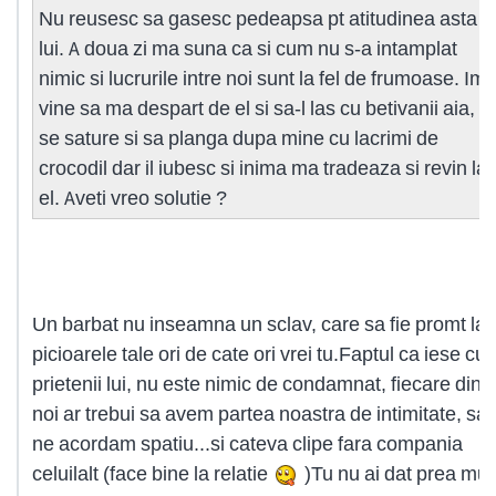
Nu reusesc sa gasesc pedeapsa pt atitudinea asta a
lui. A doua zi ma suna ca si cum nu s-a intamplat
nimic si lucrurile intre noi sunt la fel de frumoase. Imi
vine sa ma despart de el si sa-l las cu betivanii aia, s
se sature si sa planga dupa mine cu lacrimi de
crocodil dar il iubesc si inima ma tradeaza si revin la
el. Aveti vreo solutie ?
Un barbat nu inseamna un sclav, care sa fie promt la
picioarele tale ori de cate ori vrei tu.Faptul ca iese cu
prietenii lui, nu este nimic de condamnat, fiecare dint
noi ar trebui sa avem partea noastra de intimitate, sa
ne acordam spatiu...si cateva clipe fara compania
celuilalt (face bine la relatie
)Tu nu ai dat prea mul