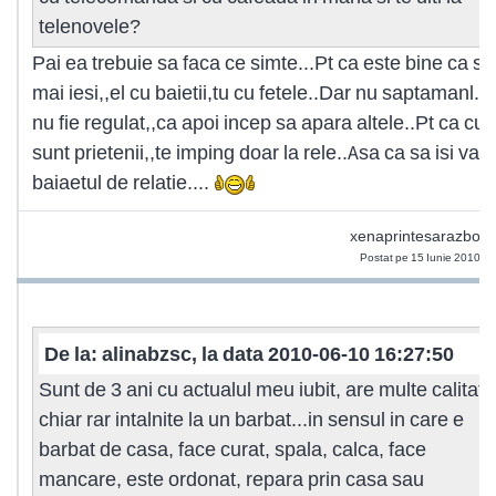
telenovele?
Pai ea trebuie sa faca ce simte...Pt ca este bine ca sa
mai iesi,,el cu baietii,tu cu fetele..Dar nu saptamanl..
nu fie regulat,,ca apoi incep sa apara altele..Pt ca cu
sunt prietenii,,te imping doar la rele..Asa ca sa isi vad
baiaetul de relatie....
xenaprintesarazboin
Postat pe 15 Iunie 2010 2
De la: alinabzsc, la data 2010-06-10 16:27:50
Sunt de 3 ani cu actualul meu iubit, are multe calitati
chiar rar intalnite la un barbat...in sensul in care e
barbat de casa, face curat, spala, calca, face
mancare, este ordonat, repara prin casa sau