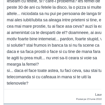
ieseam cu fetele, si? care-i problema? ies femei de
peste 30 de ani cu fetele la disco, la o pizza si multe
altele... niciodata sa nu pui pe persoana de langa tine
mai ales iubit/iubita sa aleaga intre prieteni si tine, e
cea mai mare prostie, tu ai face asa ceva? auzi la ea, 
ai amenintat ca te desparti de el? doamneee, ai avut 
motiv foarte bine intemeiat... pardon, foarte stupid, vr
si solutie? stai frumos in banca ta si nu fa scene ca
daca e sa faca prostii o face si cu tine de mana fara s
te agiti tu prea mult... nu vrei sa-ti ceara si voie sa
mearga la femei?
si... daca el face toate astea, tu faci ceva, sau stai tu 
telecomanda si cu cafeaua in mana si te uiti la
telenovele?
Laura
Postat pe 15 Iunie 2010 2