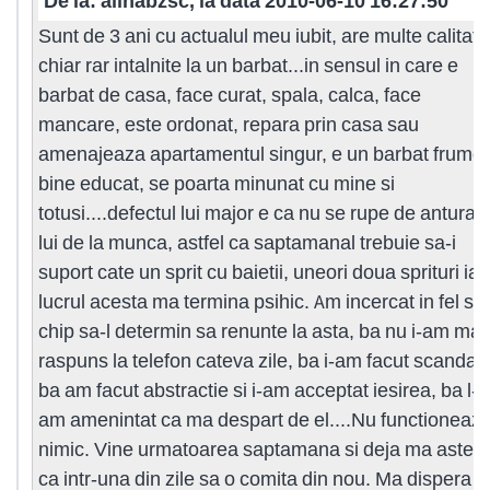
De la: alinabzsc, la data 2010-06-10 16:27:50
Sunt de 3 ani cu actualul meu iubit, are multe calitati
chiar rar intalnite la un barbat...in sensul in care e
barbat de casa, face curat, spala, calca, face
mancare, este ordonat, repara prin casa sau
amenajeaza apartamentul singur, e un barbat frumos
bine educat, se poarta minunat cu mine si
totusi....defectul lui major e ca nu se rupe de anturaju
lui de la munca, astfel ca saptamanal trebuie sa-i
suport cate un sprit cu baietii, uneori doua sprituri iar
lucrul acesta ma termina psihic. Am incercat in fel si
chip sa-l determin sa renunte la asta, ba nu i-am mai
raspuns la telefon cateva zile, ba i-am facut scandal,
ba am facut abstractie si i-am acceptat iesirea, ba l-
am amenintat ca ma despart de el....Nu functioneaz
nimic. Vine urmatoarea saptamana si deja ma astept
ca intr-una din zile sa o comita din nou. Ma dispera !