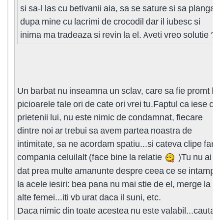
si sa-l las cu betivanii aia, sa se sature si sa planga
dupa mine cu lacrimi de crocodil dar il iubesc si
inima ma tradeaza si revin la el. Aveti vreo solutie ?
Un barbat nu inseamna un sclav, care sa fie promt la
picioarele tale ori de cate ori vrei tu.Faptul ca iese cu
prietenii lui, nu este nimic de condamnat, fiecare
dintre noi ar trebui sa avem partea noastra de
intimitate, sa ne acordam spatiu...si cateva clipe fara
compania celuilalt (face bine la relatie
)Tu nu ai
dat prea multe amanunte despre ceea ce se intampl
la acele iesiri: bea pana nu mai stie de el, merge la
alte femei...iti vb urat daca il suni, etc.
Daca nimic din toate acestea nu este valabil...cauta