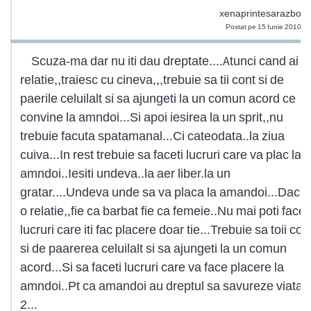
xenaprintesarazboin
Postat pe 15 Iunie 2010 1
Scuza-ma dar nu iti dau dreptate....Atunci cand ai o
relatie,,traiesc cu cineva,,,trebuie sa tii cont si de
paerile celuilalt si sa ajungeti la un comun acord ce
convine la amndoi...Si apoi iesirea la un sprit,,nu
trebuie facuta spatamanal...Ci cateodata..la ziua
cuiva...In rest trebuie sa faceti lucruri care va plac la
amndoi..Iesiti undeva..la aer liber.la un
gratar....Undeva unde sa va placa la amandoi...Daca 
o relatie,,fie ca barbat fie ca femeie..Nu mai poti face
lucruri care iti fac placere doar tie...Trebuie sa toii con
si de paarerea celuilalt si sa ajungeti la un comun
acord...Si sa faceti lucruri care va face placere la
amndoi..Pt ca amandoi au dreptul sa savureze viata i
2...