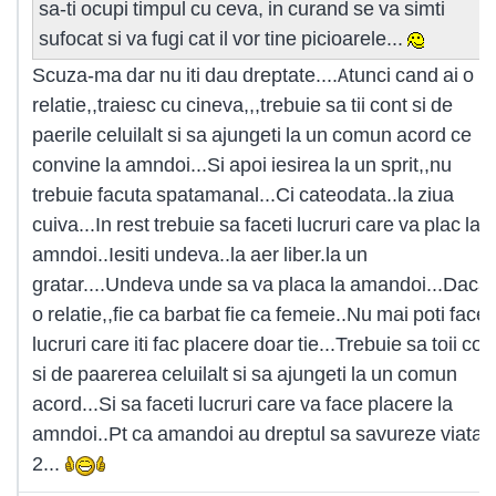
sa-ti ocupi timpul cu ceva, in curand se va simti
sufocat si va fugi cat il vor tine picioarele...
Scuza-ma dar nu iti dau dreptate....Atunci cand ai o
relatie,,traiesc cu cineva,,,trebuie sa tii cont si de
paerile celuilalt si sa ajungeti la un comun acord ce
convine la amndoi...Si apoi iesirea la un sprit,,nu
trebuie facuta spatamanal...Ci cateodata..la ziua
cuiva...In rest trebuie sa faceti lucruri care va plac la
amndoi..Iesiti undeva..la aer liber.la un
gratar....Undeva unde sa va placa la amandoi...Daca 
o relatie,,fie ca barbat fie ca femeie..Nu mai poti face
lucruri care iti fac placere doar tie...Trebuie sa toii con
si de paarerea celuilalt si sa ajungeti la un comun
acord...Si sa faceti lucruri care va face placere la
amndoi..Pt ca amandoi au dreptul sa savureze viata i
2...