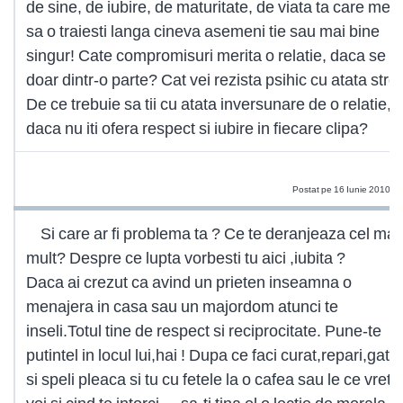
de sine, de iubire, de maturitate, de viata ta care meri
sa o traiesti langa cineva asemeni tie sau mai bine
singur! Cate compromisuri merita o relatie, daca se f
doar dintr-o parte? Cat vei rezista psihic cu atata stre
De ce trebuie sa tii cu atata inversunare de o relatie,
daca nu iti ofera respect si iubire in fiecare clipa?
ca
Postat pe 16 Iunie 2010 1
Si care ar fi problema ta ? Ce te deranjeaza cel mai
mult? Despre ce lupta vorbesti tu aici ,iubita ?
Daca ai crezut ca avind un prieten inseamna o
menajera in casa sau un majordom atunci te
inseli.Totul tine de respect si reciprocitate. Pune-te
putintel in locul lui,hai ! Dupa ce faci curat,repari,gates
si speli pleaca si tu cu fetele la o cafea sau le ce vreti