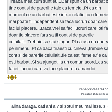
Treaba mea cum sunt eu...Dar spun ca un barbat bu
tine cont si de pareril;e tale ca femeie..Pt ca din
moment ce un barbat este intr-o relatie cu o femeie 
mai poate fii independent.sa faca lucruri doar care ii
fac lui placere....Daca vrei sa faci lucruri care ioti fac
doar tie placere fara sa tii cont si de parerile
celuilalt...Trebuie sa stai singur..Pt ca asa nu enerve
pe nimeni...Pt ca daca triaesti cu cineva,,trebuie sa ti
cont si de parerile celuilalt..fie ca esti femeie,fie ca
esti barbat..Si sa ajungeti la un comun acord,,ca sa
faceti lucruri care va face placere a amandoi
xenaprintesarazboin
Postat pe 15 Iunie 2010 2
alina daraga, cati ani ai? si sotul meu mai iese, si e