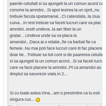
paerile celuilalt si sa ajungeti la un comun acord ce
convine la amndoi...Si apoi iesirea la un sprit,,nu
trebuie facuta spatamanal...Ci cateodata..la ziua
cuiva...In rest trebuie sa faceti lucruri care va plac la
amndoi..Iesiti undeva..la aer liber.la un
gratar....Undeva unde sa va placa la
amandoi...Daca ai o relatie,,fie ca barbat fie ca
femeie..Nu mai poti face lucruri care iti fac placere
doar tie...Trebuie sa toii cont si de paarerea celuilalt
si sa ajungeti la un comun acord...Si sa faceti lucruri
care va face placere la amndoi..Pt ca amandoi au
dreptul sa savureze viata in 2...
Si cu toate astea Irina...am o presimtire ca tu esti
singura cuc...