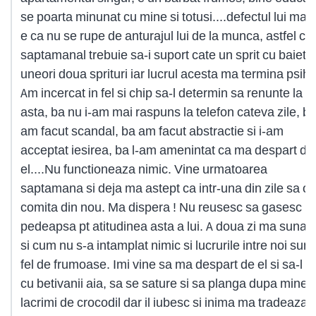
se poarta minunat cu mine si totusi....defectul lui majo
e ca nu se rupe de anturajul lui de la munca, astfel ca
saptamanal trebuie sa-i suport cate un sprit cu baietii,
uneori doua sprituri iar lucrul acesta ma termina psihi
Am incercat in fel si chip sa-l determin sa renunte la
asta, ba nu i-am mai raspuns la telefon cateva zile, ba
am facut scandal, ba am facut abstractie si i-am
acceptat iesirea, ba l-am amenintat ca ma despart de
el....Nu functioneaza nimic. Vine urmatoarea
saptamana si deja ma astept ca intr-una din zile sa o
comita din nou. Ma dispera ! Nu reusesc sa gasesc
pedeapsa pt atitudinea asta a lui. A doua zi ma suna 
si cum nu s-a intamplat nimic si lucrurile intre noi sunt
fel de frumoase. Imi vine sa ma despart de el si sa-l l
cu betivanii aia, sa se sature si sa planga dupa mine 
lacrimi de crocodil dar il iubesc si inima ma tradeaza s