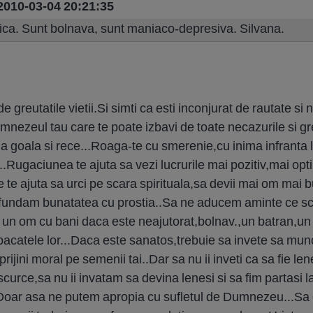
 2010-03-04 20:21:35
nica. Sunt bolnava, sunt maniaco-depresiva. Silvana.
de greutatile vietii.Si simti ca esti inconjurat de rautate 
nezeul tau care te poate izbavi de toate necazurile si greu
nima goala si rece...Roaga-te cu smerenie,cu inima infran
.Rugaciunea te ajuta sa vezi lucrurile mai pozitiv,mai optim
e te ajuta sa urci pe scara spirituala,sa devii mai om mai b
nfundam bunatatea cu prostia..Sa ne aducem aminte ce scr
 un om cu bani daca este neajutorat,bolnav.,un batran,un
a pacatele lor...Daca este sanatos,trebuie sa invete sa mu
rijini moral pe semenii tai..Dar sa nu ii inveti ca sa fie le
rce,sa nu ii invatam sa devina lenesi si sa fim partasi la
...Doar asa ne putem apropia cu sufletul de Dumnezeu...Sa