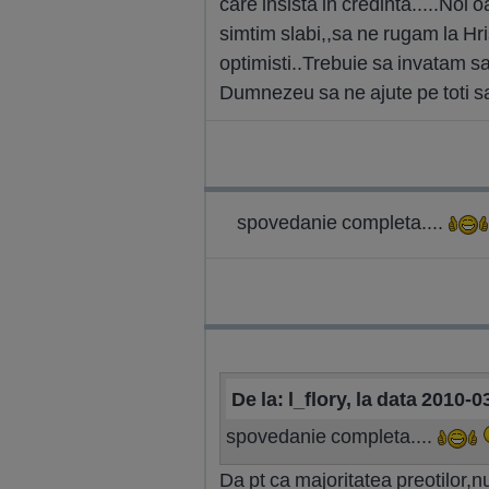
care insista in credinta.....Noi
simtim slabi,,sa ne rugam la Hr
optimisti..Trebuie sa invatam sa
Dumnezeu sa ne ajute pe toti sa
spovedanie completa....
De la: l_flory, la data 2010-
spovedanie completa....
Da pt ca majoritatea preotilor,n