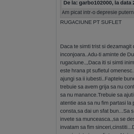
De la: garbo102000, la data
Am picat intr-o depresie puter
RUGACIUNE PT SUFLET
Daca te simti trist si dezamagit 
inconjoara..Adu-ti aminte de Dum
rugaciune.,,Daca iti si simti i
este hrana pt sufletul omenesc..
ajungi sa ii iubesti..Faptele bun
trebuie sa avem grija sa nu co
sa nu manance.Trebuie sa ajuti
atentie asa sa nu fim partasi l
consta,sa dai un sfat bun...Sa sp
invete sa munceasca.,sa se descu
invatam sa fim sinceri,cinstiti