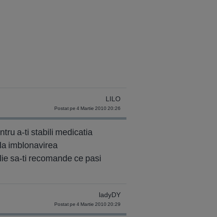
LILO
Postat pe 4 Martie 2010 20:26
tru a-ti stabili medicatia
 la imblonavirea
lie sa-ti recomande ce pasi
ladyDY
Postat pe 4 Martie 2010 20:29