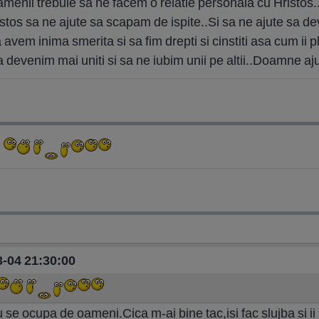
 oamenii trebuie sa ne facem o relatie personala cu Hristos
istos sa ne ajute sa scapam de ispite..Si sa ne ajute sa d
 avem inima smerita si sa fim drepti si cinstiti asa cum ii
 devenim mai uniti si sa ne iubim unii pe altii..Doamne aj
03-04 21:30:00
u se ocupa de oameni.Cica m-ai bine tac,isi fac slujba si 