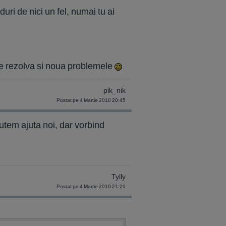
duri de nici un fel, numai tu ai
se rezolva si noua problemele
pik_nik
Postat pe 4 Martie 2010 20:45
utem ajuta noi, dar vorbind
Tylly
Postat pe 4 Martie 2010 21:21