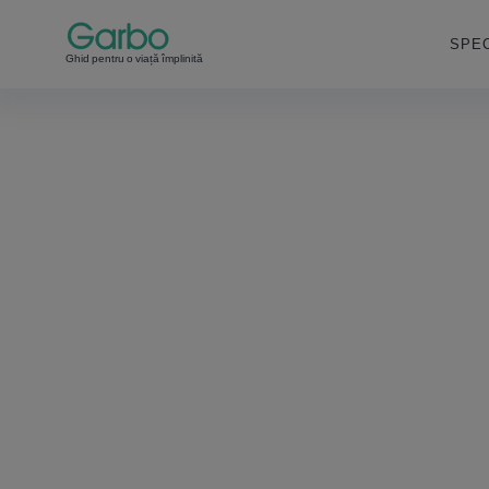
SPEC
Ghid pentru o viață împlinită