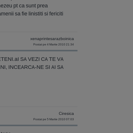
mnezeu pt ca sunt prea
i sa fie linistiti si fericiti
xenaprintesarazboinica
Postat pe 4 Martie 2010 21:34
ENI.aI SA VEZI CA TE VA
I, INCEARCA-NE SI AI SA
Ciresica
Postat pe 5 Martie 2010 07:03