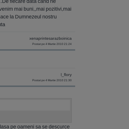
...De fiecare data cand ne
evenim mai buni,,mai pozitivi,mai
 place la Dumnezeul nostru
uta
xenaprintesarazboinica
Postat pe 4 Martie 2010 21:24
l_flory
Postat pe 4 Martie 2010 21:30
ii lasa pe oameni sa se descurce