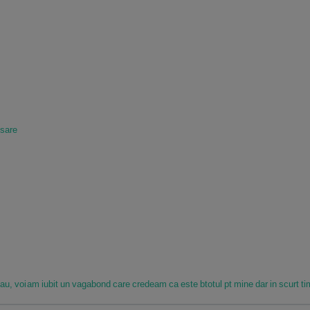
sare
iau, voi
am iubit un vagabond care credeam ca este btotul pt mine dar in scurt tim