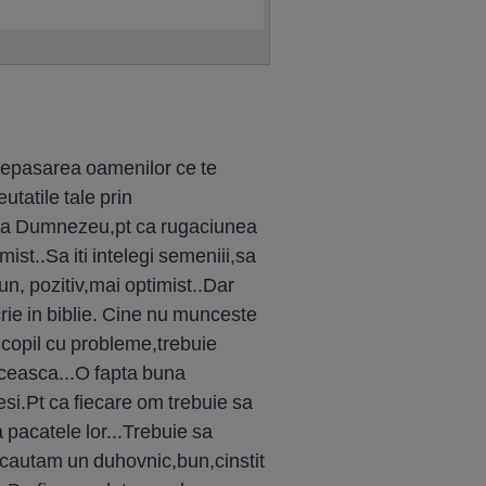
si nepasarea oamenilor ce te
tatile tale prin
ta la Dumnezeu,pt ca rugaciunea
ist..Sa iti intelegi semeniii,sa
un, pozitiv,mai optimist..Dar
ie in biblie. Cine nu munceste
 copil cu probleme,trebuie
nceasca...O fapta buna
nesi.Pt ca fiecare om trebuie sa
 pacatele lor...Trebuie sa
 cautam un duhovnic,bun,cinstit