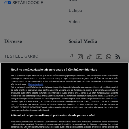
SETĂRI COOKIE
Echipa
Video
Diverse
Social Media
TESTELE GARBO
HOROSCOP
Nouă ne pasă ca datele tale personale să rămână confidențiale
Noi și partenerii noștri
610
stocăm și/sau accesăm informații pe dispozitivul dvs., precum identificatorii cookie unici
HOROSCOPUL IUBIRII
pentru prelucrarea datelor cu caracter personal. Puteți accepta sau gestiona alegerile dvs. făcând clic mai jos sau în
orice moment, pe pagina cu politica de confidențialitate. Aceste alegeri vor fi raportate partenerilor noștri și nu vă vor
afecta navigarea.
Mai multe detalii
Noi si partenerii nostri (retelele de socializare si agentiile de publicitate partenere, precum si furnizorii nostri de servicii
© 2026 Internet Corp SRL
FORUMURI
de date analitice) prelucram date pentru a permite website-ului sa functioneze, pentru a personaliza continutul si
Toate drepturile rezervate
anunturile publicitare afisate in functie de interesele si/sau profilul dvs., pentru a va oferi functionalitati aferente
retelelor de socializare si pentru a analiza traficul pe website. Beneficiati de drepturile prevazute de art. 15-22 din GDPR
in legatura cu prelucrarea datelor cu caracter personal. Aceste drepturi pot fi exercitate prin modalitatea indicata
aici
.
TRATAMENTE NATURISTE
Prin click pe “ACCEPT TOATE”, acceptati folosirea tuturor Tehnologiilor de tip Cookie, care implica inclusiv acceptul
dvs. cu privire la stocarea/accesarea informatiilor de catre Vendor-ii cu care colaboram. Prin click pe “VREAU SA
MODIFIC SETARILE INDIVIDUAL” puteti schimba preferintele in mod individual, mai putin cele legate de cookie strict
necesare pentru functionarea website-ului.
DICTIONARE NUME
Atât noi, cât și partenerii noștri prelucrăm datele pentru a oferi:
Măsurarea performanței reclamelor. Dezvoltarea și îmbunătățirea serviciilor. Utilizarea profilurilor pentru selectarea
conținutului personalizat. Stocarea și/sau accesarea informațiilor de pe un dispozitiv. Crearea profilurilor de conținut
personalizat. Utilizarea profilurilor pentru selectarea publicității personalizate. Crearea profilurilor pentru publicitate