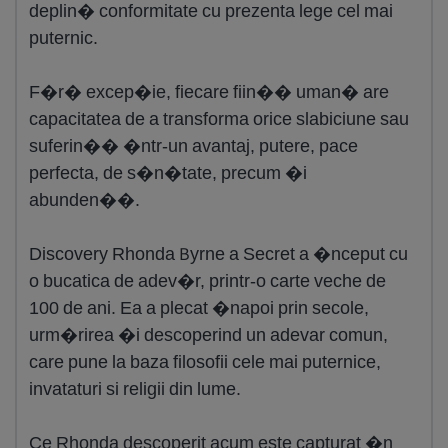
deplin� conformitate cu prezenta lege cel mai
puternic.
F�r� excep�ie, fiecare fiin�� uman� are
capacitatea de a transforma orice slabiciune sau
suferin�� �ntr-un avantaj, putere, pace
perfecta, de s�n�tate, precum �i
abunden��.
Discovery Rhonda Byrne a Secret a �nceput cu
o bucatica de adev�r, printr-o carte veche de
100 de ani. Ea a plecat �napoi prin secole,
urm�rirea �i descoperind un adevar comun,
care pune la baza filosofii cele mai puternice,
invataturi si religii din lume.
Ce Rhonda descoperit acum este capturat �n