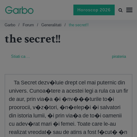
Horoscop 2026
Garbo
Forum
Generalitati
the secret!!
the secret!!
Stiati ca ...
pirateria
Ta Secret dezv�luie drept cel mai puternic din
univers. Cunoa�tere a acestei legi a rula ca un fir
de aur, prin via�a �i �nv���turile to�i
proorocii, v�z�tori, �n�elep�i �i salvatori
din istoria lumii, �i prin via�a de to�i oamenii
cu adev�rat mari �i femei. Toate care le-au
realizat vreodat� sau de atins a fost f�cut� �n