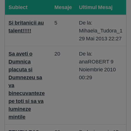
Subiect
Mesaje
Ultimul Mesaj
Si britanicii au
5
De la:
talent!!!!!
Mihaela_Tudora_1
29 Mai 2013 22:27
Sa aveti o
20
De la:
Dumnica
anaROBERT 9
placuta si
Noiembrie 2010
Dumnezeu sa
00:29
va
binecuvanteze
pe toti si sa va
lumineze
mintile