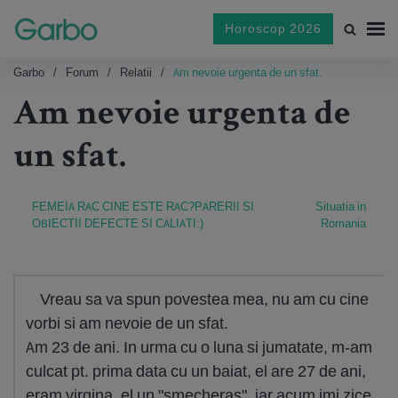
Horoscop 2026
Garbo
Forum
Relatii
Am nevoie urgenta de un sfat.
Am nevoie urgenta de
un sfat.
FEMEIA RAC CINE ESTE RAC?PARERII SI
Situatia in
OBIECTII DEFECTE SI CALIATI:)
Romania
Vreau sa va spun povestea mea, nu am cu cine
vorbi si am nevoie de un sfat.
Am 23 de ani. In urma cu o luna si jumatate, m-am
culcat pt. prima data cu un baiat, el are 27 de ani,
eram virgina, el un "smecheras", iar acum imi zice