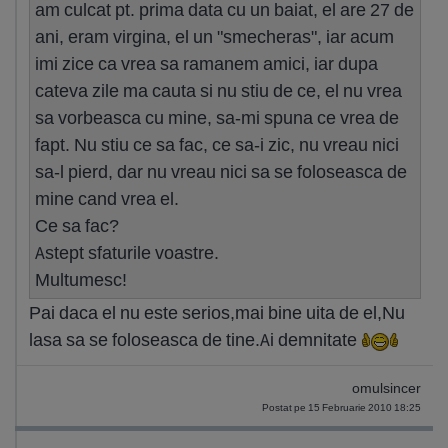
am culcat pt. prima data cu un baiat, el are 27 de
ani, eram virgina, el un "smecheras", iar acum
imi zice ca vrea sa ramanem amici, iar dupa
cateva zile ma cauta si nu stiu de ce, el nu vrea
sa vorbeasca cu mine, sa-mi spuna ce vrea de
fapt. Nu stiu ce sa fac, ce sa-i zic, nu vreau nici
sa-l pierd, dar nu vreau nici sa se foloseasca de
mine cand vrea el.
Ce sa fac?
Astept sfaturile voastre.
Multumesc!
Pai daca el nu este serios,mai bine uita de el,Nu
lasa sa se foloseasca de tine.Ai demnitate
omulsincer
Postat pe 15 Februarie 2010 18:25