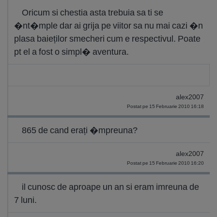
Oricum si chestia asta trebuia sa ti se
�nt�mple dar ai grija pe viitor sa nu mai cazi �n
plasa baieților smecheri cum e respectivul. Poate
pt el a fost o simpl� aventura.
alex2007
Postat pe 15 Februarie 2010 16:18
865 de cand erați �mpreuna?
alex2007
Postat pe 15 Februarie 2010 16:20
il cunosc de aproape un an si eram imreuna de
7 luni.