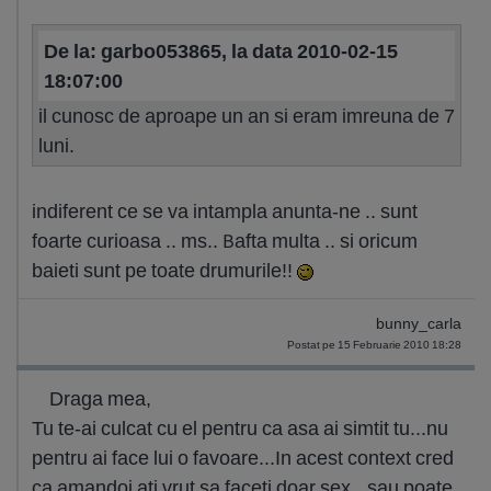
De la: garbo053865, la data 2010-02-15
18:07:00
il cunosc de aproape un an si eram imreuna de 7
luni.
indiferent ce se va intampla anunta-ne .. sunt
foarte curioasa .. ms.. Bafta multa .. si oricum
baieti sunt pe toate drumurile!!
bunny_carla
Postat pe 15 Februarie 2010 18:28
Draga mea,
Tu te-ai culcat cu el pentru ca asa ai simtit tu...nu
pentru ai face lui o favoare...In acest context cred
ca amandoi ati vrut sa faceti doar sex...sau poate