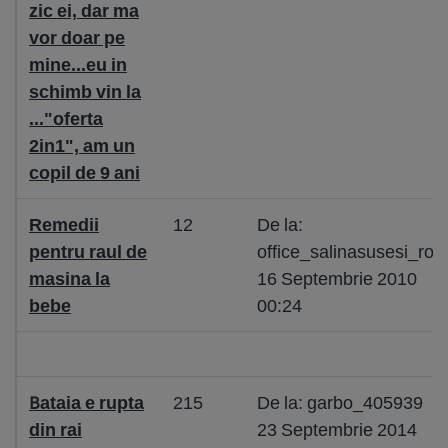
zic ei, dar ma
vor doar pe
mine...eu in
schimb vin la
..."oferta
2in1", am un
copil de 9 ani
Remedii
12
De la:
pentru raul de
office_salinasusesi_ro
masina la
16 Septembrie 2010
bebe
00:24
Bataia e rupta
215
De la: garbo_405939
din rai
23 Septembrie 2014