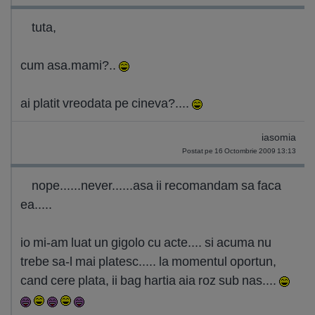
tuta,
cum asa.mami?..
ai platit vreodata pe cineva?....
iasomia
Postat pe 16 Octombrie 2009 13:13
nope......never......asa ii recomandam sa faca
ea.....
io mi-am luat un gigolo cu acte.... si acuma nu
trebe sa-l mai platesc..... la momentul oportun,
cand cere plata, ii bag hartia aia roz sub nas....