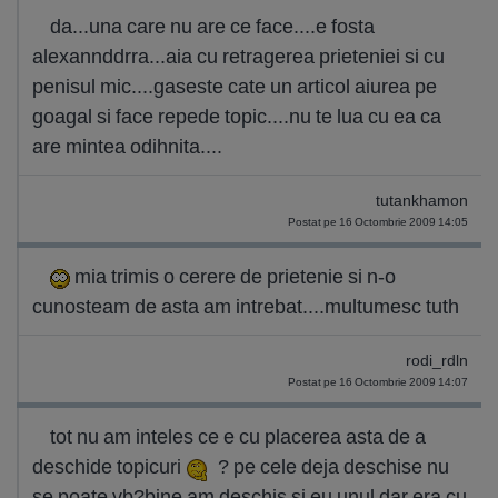
da...una care nu are ce face....e fosta
alexannddrra...aia cu retragerea prieteniei si cu
penisul mic....gaseste cate un articol aiurea pe
goagal si face repede topic....nu te lua cu ea ca
are mintea odihnita....
tutankhamon
Postat pe 16 Octombrie 2009 14:05
mia trimis o cerere de prietenie si n-o
cunosteam de asta am intrebat....multumesc tuth
rodi_rdln
Postat pe 16 Octombrie 2009 14:07
tot nu am inteles ce e cu placerea asta de a
deschide topicuri
? pe cele deja deschise nu
se poate vb?bine am deschis si eu unul dar era cu