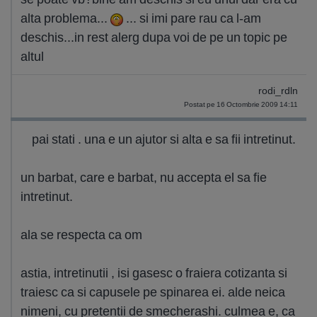
alta problema...
... si imi pare rau ca l-am
deschis...in rest alerg dupa voi de pe un topic pe
altul
rodi_rdln
Postat pe 16 Octombrie 2009 14:11
pai stati . una e un ajutor si alta e sa fii intretinut.
un barbat, care e barbat, nu accepta el sa fie
intretinut.
ala se respecta ca om
astia, intretinutii , isi gasesc o fraiera cotizanta si
traiesc ca si capusele pe spinarea ei. alde neica
nimeni, cu pretentii de smecherashi. culmea e, ca