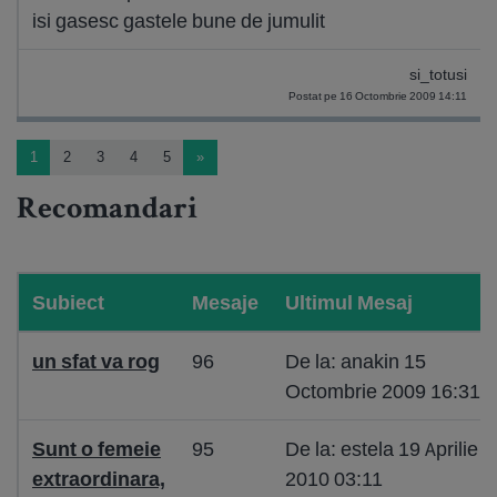
isi gasesc gastele bune de jumulit
si_totusi
Postat pe 16 Octombrie 2009 14:11
1
2
3
4
5
»
Recomandari
Subiect
Mesaje
Ultimul Mesaj
un sfat va rog
96
De la: anakin 15
Octombrie 2009 16:31
Sunt o femeie
95
De la: estela 19 Aprilie
extraordinara,
2010 03:11