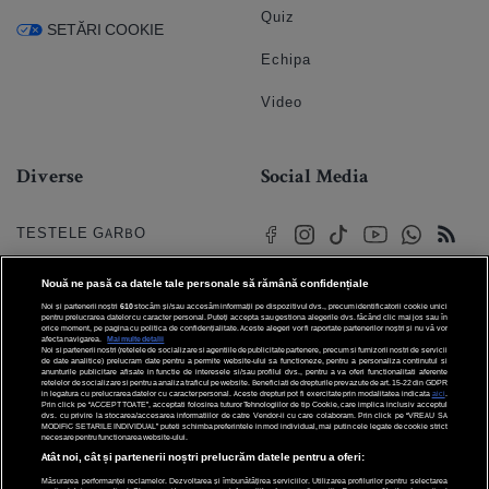
Quiz
SETĂRI COOKIE
Echipa
Video
Diverse
Social Media
TESTELE GARBO
HOROSCOP
Nouă ne pasă ca datele tale personale să rămână confidențiale
Noi și partenerii noștri
610
stocăm și/sau accesăm informații pe dispozitivul dvs., precum identificatorii cookie unici
HOROSCOPUL IUBIRII
pentru prelucrarea datelor cu caracter personal. Puteți accepta sau gestiona alegerile dvs. făcând clic mai jos sau în
orice moment, pe pagina cu politica de confidențialitate. Aceste alegeri vor fi raportate partenerilor noștri și nu vă vor
afecta navigarea.
Mai multe detalii
Noi si partenerii nostri (retelele de socializare si agentiile de publicitate partenere, precum si furnizorii nostri de servicii
© 2026 Internet Corp SRL
FORUMURI
de date analitice) prelucram date pentru a permite website-ului sa functioneze, pentru a personaliza continutul si
Toate drepturile rezervate
anunturile publicitare afisate in functie de interesele si/sau profilul dvs., pentru a va oferi functionalitati aferente
retelelor de socializare si pentru a analiza traficul pe website. Beneficiati de drepturile prevazute de art. 15-22 din GDPR
in legatura cu prelucrarea datelor cu caracter personal. Aceste drepturi pot fi exercitate prin modalitatea indicata
aici
.
TRATAMENTE NATURISTE
Prin click pe “ACCEPT TOATE”, acceptati folosirea tuturor Tehnologiilor de tip Cookie, care implica inclusiv acceptul
dvs. cu privire la stocarea/accesarea informatiilor de catre Vendor-ii cu care colaboram. Prin click pe “VREAU SA
MODIFIC SETARILE INDIVIDUAL” puteti schimba preferintele in mod individual, mai putin cele legate de cookie strict
necesare pentru functionarea website-ului.
DICTIONARE NUME
Atât noi, cât și partenerii noștri prelucrăm datele pentru a oferi:
Măsurarea performanței reclamelor. Dezvoltarea și îmbunătățirea serviciilor. Utilizarea profilurilor pentru selectarea