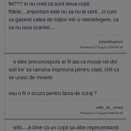
fel??? io nu cred ca sunt doua copii
fidele....important este nu sa nu te certi...ci cum
sa gasesti calea de mijloc intr-o neintelegere, ca
sa nu iasa scantei....
tutankhamon
Postat pe 27 August 2009 00:39
o idee preconceputa ar fii aia ca musai cei doi
soti tre' sa ramana impreuna pentru copii, chit ca
se urasc de moarte
sau o fii o scuza pentru lipsa de curaj ?
wife_de_zmeu
Postat pe 27 August 2009 00:42
wifo....e bine ca un copil sa aibe reprezentantii