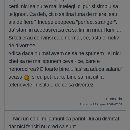
certi, nici sa nu te mai intelegi, ci pur si simplu sa
te ignori. Ca deh, cit o sa tina luna de miere, sau
aia de fiere? Incepe epopeea "perfect stranger",
da' stam in aceeasi casa ca sa fim in rindul lumii...
Si toti erau convinsi ca e normal, ce, asta e motiv
de divort??!
Adica daca nu mai avem ce sa ne spunem - si nici
chef sa ne mai spunem ceva - ce, care e
nenorocirea? E foarte bine... las' sa aduca salariu'
acasa
si eu pot foarte bine sa ma uit la
telenovele linistita... de ce sa divortez.
quasaria
Postat pe 27 August 2009 07:54
Nici un copil nu a murit ca parintii lui au divortat
dar nici fericiti nu cred ca sunt.