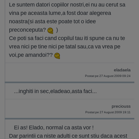
Le suntem datori copiilor nostri,ei nu au cerut sa
vina pe aceasta lume,a fost doar alegerea
noastra(si asta este poate tot o idee
preconceputa?
)
Ce poti sa faci cand copilul tau iti spune ca nu te
vrea nici pe tine nici pe tatal sau,ca va vrea pe
voi,pe amandoi??
eladaela
Postat pe 27 August 2009 09:24
...inghiti in sec,eladeao,asta faci...
preciouss
Postat pe 27 August 2009 19:11
Ei as! Elado, normal ca asta vor !
Dar parintii ca niste adulti ce sunt stiu daca acest