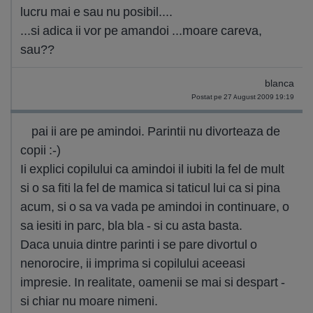
lucru mai e sau nu posibil....
...si adica ii vor pe amandoi ...moare careva,
sau??
blanca
Postat pe 27 August 2009 19:19
pai ii are pe amindoi. Parintii nu divorteaza de
copii :-)
Ii explici copilului ca amindoi il iubiti la fel de mult
si o sa fiti la fel de mamica si taticul lui ca si pina
acum, si o sa va vada pe amindoi in continuare, o
sa iesiti in parc, bla bla - si cu asta basta.
Daca unuia dintre parinti i se pare divortul o
nenorocire, ii imprima si copilului aceeasi
impresie. In realitate, oamenii se mai si despart -
si chiar nu moare nimeni.