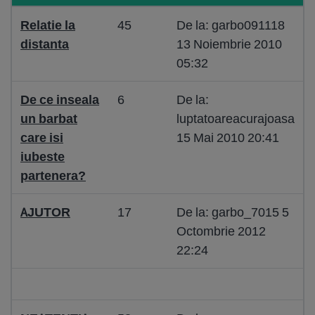
Relatie la
45
De la: garbo091118
distanta
13 Noiembrie 2010
05:32
De ce inseala
6
De la:
un barbat
luptatoareacurajoasa
care isi
15 Mai 2010 20:41
iubeste
partenera?
AJUTOR
17
De la: garbo_7015 5
Octombrie 2012
22:24