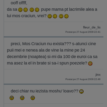
ooff offff,
da sa
pupe mama pt lacrimile alea a
lui mos craciun, vrei?
fleur_de_lis
Postat pe 27 August 2009 22:41
preci, Mos Craciun nu exista??? s-atunci cine
puii mei e nenea ala de vine la mine pe 24
decembrie (noaptea) si-mi da 100 de euroi ca sa
ma asez la el in brate si sa-i spun poezele?
jinx
Postat pe 27 August 2009 22:46
deci chiar nu iezista moshu' loavo??