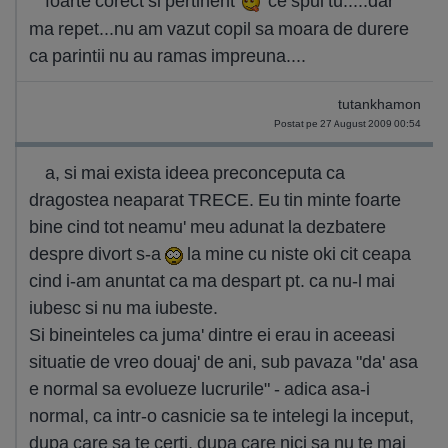
foarte corect si pertinent
ce spui tu.....dar
ma repet...nu am vazut copil sa moara de durere
ca parintii nu au ramas impreuna....
tutankhamon
Postat pe 27 August 2009 00:54
a, si mai exista ideea preconceputa ca
dragostea neaparat TRECE. Eu tin minte foarte
bine cind tot neamu' meu adunat la dezbatere
despre divort s-a
la mine cu niste oki cit ceapa
cind i-am anuntat ca ma despart pt. ca nu-l mai
iubesc si nu ma iubeste.
Si bineinteles ca juma' dintre ei erau in aceeasi
situatie de vreo douaj' de ani, sub pavaza "da' asa
e normal sa evolueze lucrurile" - adica asa-i
normal, ca intr-o casnicie sa te intelegi la inceput,
dupa care sa te certi, dupa care nici sa nu te mai