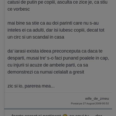
catusi de putin pe copiii, asculta ce zice je, ca stiu
ce vorbesc
mai bine sa stie ca au doi parinti care nu s-au
inteles ei ca adulti, dar isi iubesc copiii, decat tot
un circ si un scandal in casa
da' iarasi exista ideea preconceputa ca daca te
desparti, musai tre' s-o faci punand poalele in cap,
cu injurii si acuze de ambele parti, ca sa
demonstrezi ca numai celalalt a gresit
zic si io, parerea mea...
wife_de_zmeu
Postat pe 27 August 2009 00:52