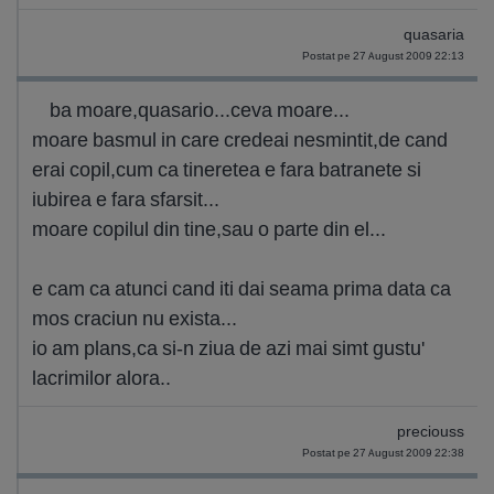
quasaria
Postat pe 27 August 2009 22:13
ba moare,quasario...ceva moare...
moare basmul in care credeai nesmintit,de cand
erai copil,cum ca tineretea e fara batranete si
iubirea e fara sfarsit...
moare copilul din tine,sau o parte din el...
e cam ca atunci cand iti dai seama prima data ca
mos craciun nu exista...
io am plans,ca si-n ziua de azi mai simt gustu'
lacrimilor alora..
preciouss
Postat pe 27 August 2009 22:38