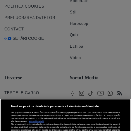
Societate
POLITICA COOKIES
Stil
PRELUCRAREA DATELOR
Horoscop
CONTACT
Quiz
SETĂRI COOKIE
Echipa
Video
Diverse
Social Media
TESTELE GARBO
HOROSCOP
Nouă ne pasă ca datele tale personale să rămână confidențiale
Noi și partenerii noștri
610
stocăm și/sau accesăm informații pe dispozitivul dvs., precum identificatorii cookie unici
HOROSCOPUL IUBIRII
pentru prelucrarea datelor cu caracter personal. Puteți accepta sau gestiona alegerile dvs. făcând clic mai jos sau în
orice moment, pe pagina cu politica de confidențialitate. Aceste alegeri vor fi raportate partenerilor noștri și nu vă vor
afecta navigarea.
Mai multe detalii
Noi si partenerii nostri (retelele de socializare si agentiile de publicitate partenere, precum si furnizorii nostri de servicii
© 2026 Internet Corp SRL
FORUMURI
de date analitice) prelucram date pentru a permite website-ului sa functioneze, pentru a personaliza continutul si
Toate drepturile rezervate
anunturile publicitare afisate in functie de interesele si/sau profilul dvs., pentru a va oferi functionalitati aferente