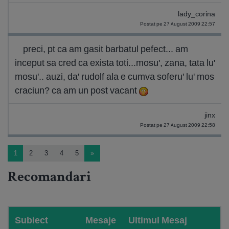
lady_corina
Postat pe 27 August 2009 22:57
preci, pt ca am gasit barbatul pefect... am
inceput sa cred ca exista toti...mosu', zana, tata lu'
mosu'.. auzi, da' rudolf ala e cumva soferu' lu' mos
craciun? ca am un post vacant
jinx
Postat pe 27 August 2009 22:58
1
2
3
4
5
»
Recomandari
Subiect
Mesaje
Ultimul Mesaj