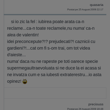
quasaria
Postat pe 25 August 2009 22:17
si io zic la fel : iubirea poate arata ca-n
reclame...ca-n toate reclamele,nu numa' ca-n
alea de valentin!
idei preconcepute?!? prejudecati?! caznicii cu
gardieni?!...cat om fi s-om trai, om tot videa
d'aieste...
numa' daca nu ne rapeste pe toti oarece specie
supermegaultraevoluata si ne duce la ei acasa si
ne invatza cum e sa iubesti extraterestru...io asta
opinez!
preciouss
Postat pe 26 August 2009 18:48