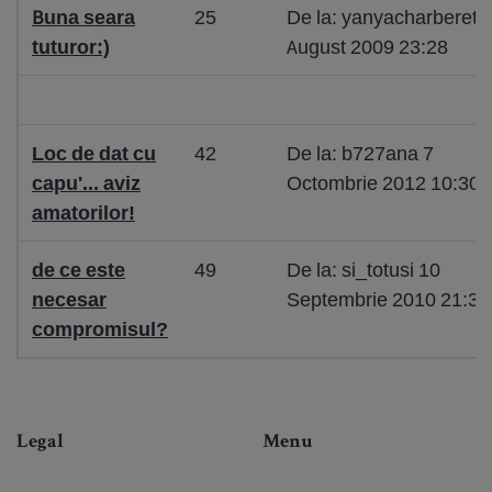
Buna seara
25
De la: yanyacharberet 
tuturor:)
August 2009 23:28
Loc de dat cu
42
De la: b727ana 7
capu'... aviz
Octombrie 2012 10:30
amatorilor!
de ce este
49
De la: si_totusi 10
necesar
Septembrie 2010 21:30
compromisul?
Legal
Menu