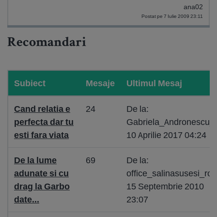
ana02
Postat pe 7 Iulie 2009 23:11
Recomandari
Subiect
Mesaje
Ultimul Mesaj
Cand relatia e
24
De la:
perfecta dar tu
Gabriela_Andronescu_
esti fara viata
10 Aprilie 2017 04:24
De la lume
69
De la:
adunate si cu
office_salinasusesi_ro
drag la Garbo
15 Septembrie 2010
date...
23:07