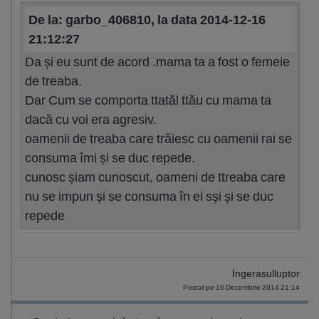
De la: garbo_406810, la data 2014-12-16
21:12:27
Da și eu sunt de acord .mama ta a fost o femeie
de treaba.
Dar Cum se comporta ttatăl ttău cu mama ta
dacă cu voi era agresiv.
oamenii de treaba care trăiesc cu oamenii rai se
consuma îmi și se duc repede.
cunosc șiam cunoscut, oameni de ttreaba care
nu se impun și se consuma în ei sși și se duc
repede
Ingerasulluptor
Postat pe 16 Decembrie 2014 21:14