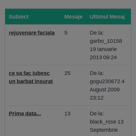
Subiect
Mesaje
Ultimul Mesaj
rejuvenare faciala
5
De la:
garbo_10158
19 Ianuarie
2013 09:24
ce sa fac iubesc
25
De la:
un barbat insurat
gogu230672 4
August 2009
23:12
Prima data...
13
De la:
black_rose 13
Septembrie