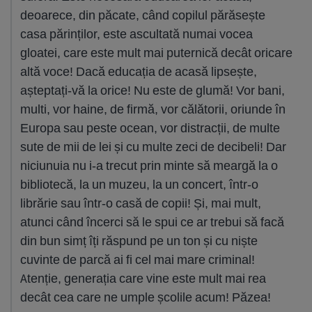
deoarece, din păcate, când copilul părăsește
casa părinților, este ascultată numai vocea
gloatei, care este mult mai puternică decât oricare
altă voce! Dacă educația de acasă lipsește,
așteptați-vă la orice! Nu este de glumă! Vor bani,
multi, vor haine, de firmă, vor călătorii, oriunde în
Europa sau peste ocean, vor distracții, de multe
sute de mii de lei și cu multe zeci de decibeli! Dar
niciunuia nu i-a trecut prin minte să meargă la o
bibliotecă, la un muzeu, la un concert, într-o
librărie sau într-o casă de copii! Și, mai mult,
atunci când încerci să le spui ce ar trebui să facă
din bun simț îți răspund pe un ton și cu niște
cuvinte de parcă ai fi cel mai mare criminal!
Atenție, generația care vine este mult mai rea
decât cea care ne umple școlile acum! Păzea!