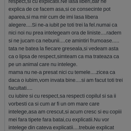
respect,si cu explicatii.Ne lasa liberi,dar ne
explica de ce facem asa,si ce consecinte pot
aparea,si ma mir cum de imi lasa libera
alegere....Si ne-a iubit pe toti trei la fel.numai ca
nici noi nu prea intelegeam ora de liniste....radem
si ne jucam ca nebunii....ce amintiri frumoase.....
tata ne batea la fiecare greseala,si vedeam asta
ca o lipsa de respect,simteam ca ma trateaza ca
pe un animal care nu intelege.
mama nu ne-a presat nici cu temele....zicea ca
daca o iubim,vom invata bine....si am facut toti trei
facultati....
cu iubire si cu respect,sa respecti copilul si sa ii
vorbesti ca si cum ar fi un om mare care
intelege,asa am crescut,si acum cresc si eu copiii
mei fara tipete fara batai,cu explicatii.Nu vor
intelege din cateva explicatii....trebuie explicat