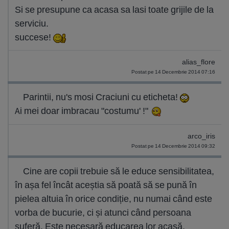
Si se presupune ca acasa sa lasi toate grijile de la
serviciu.
succese!
alias_flore
Postat pe 14 Decembrie 2014 07:16
Parintii, nu's mosi Craciuni cu eticheta!
Ai mei doar imbracau "costumu' !"
arco_iris
Postat pe 14 Decembrie 2014 09:32
Cine are copii trebuie să le educe sensibilitatea,
în așa fel încât aceștia să poată să se pună în
pielea altuia în orice condiție, nu numai când este
vorba de bucurie, ci și atunci când persoana
suferă. Este necesară educarea lor acasă,