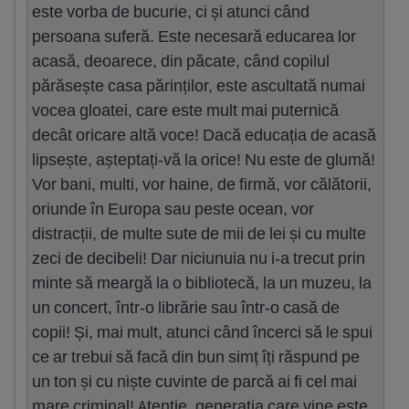
este vorba de bucurie, ci și atunci când
persoana suferă. Este necesară educarea lor
acasă, deoarece, din păcate, când copilul
părăsește casa părinților, este ascultată numai
vocea gloatei, care este mult mai puternică
decât oricare altă voce! Dacă educația de acasă
lipsește, așteptați-vă la orice! Nu este de glumă!
Vor bani, multi, vor haine, de firmă, vor călătorii,
oriunde în Europa sau peste ocean, vor
distracții, de multe sute de mii de lei și cu multe
zeci de decibeli! Dar niciunuia nu i-a trecut prin
minte să meargă la o bibliotecă, la un muzeu, la
un concert, într-o librărie sau într-o casă de
copii! Și, mai mult, atunci când încerci să le spui
ce ar trebui să facă din bun simț îți răspund pe
un ton și cu niște cuvinte de parcă ai fi cel mai
mare criminal! Atenție, generația care vine este