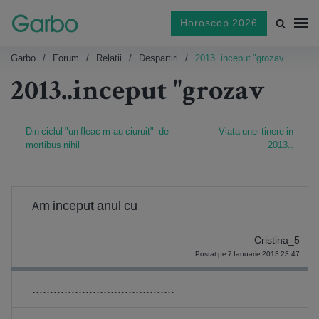
Horoscop 2026
Garbo
Forum
Relatii
Despartiri
2013..inceput "grozav
2013..inceput "grozav
Din ciclul "un fleac m-au ciuruit" -de
Viata unei tinere in
mortibus nihil
2013..
Am inceput anul cu
Cristina_5
Postat pe 7 Ianuarie 2013 23:47
........................................