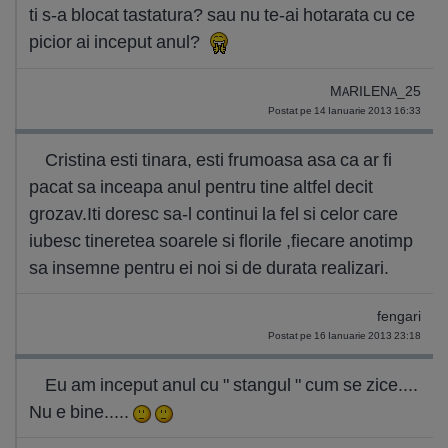
ti s-a blocat tastatura? sau nu te-ai hotarata cu ce
picior ai inceput anul?
MARILENA_25
Postat pe 14 Ianuarie 2013 16:33
Cristina esti tinara, esti frumoasa asa ca ar fi
pacat sa inceapa anul pentru tine altfel decit
grozav.Iti doresc sa-l continui la fel si celor care
iubesc tineretea soarele si florile ,fiecare anotimp
sa insemne pentru ei noi si de durata realizari.
fengari
Postat pe 16 Ianuarie 2013 23:18
Eu am inceput anul cu " stangul " cum se zice....
Nu e bine.....