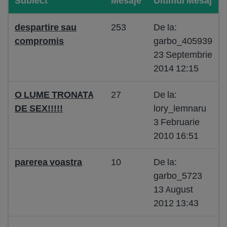
Subiect
Mesaje
Ultimul Mesaj
despartire sau
253
De la:
compromis
garbo_405939
23 Septembrie
2014 12:15
O LUME TRONATA
27
De la:
DE SEX!!!!!
lory_lemnaru
3 Februarie
2010 16:51
parerea voastra
10
De la:
garbo_5723
13 August
2012 13:43