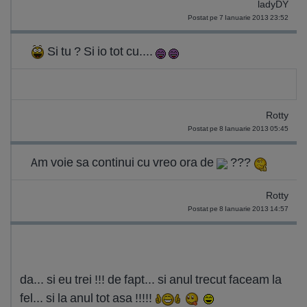
ladyDY
Postat pe 7 Ianuarie 2013 23:52
Si tu ? Si io tot cu....
Rotty
Postat pe 8 Ianuarie 2013 05:45
Am voie sa continui cu vreo ora de
???
Rotty
Postat pe 8 Ianuarie 2013 14:57
da... si eu trei !!! de fapt... si anul trecut faceam la
fel... si la anul tot asa !!!!!