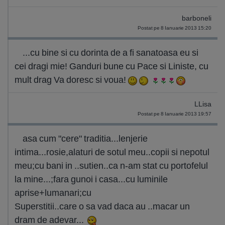
barboneli
Postat pe 8 Ianuarie 2013 15:20
...cu bine si cu dorinta de a fi sanatoasa eu si
cei dragi mie! Ganduri bune cu Pace si Liniste, cu
mult drag Va doresc si voua!
LLisa
Postat pe 8 Ianuarie 2013 19:57
asa cum "cere" traditia...lenjerie
intima...rosie,alaturi de sotul meu..copii si nepotul
meu;cu bani in ..sutien..ca n-am stat cu portofelul
la mine...;fara gunoi i casa...cu luminile
aprise+lumanari;cu
Superstitii..care o sa vad daca au ..macar un
dram de adevar...