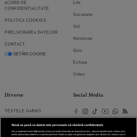
ACORD DE
Life
CONFIDENȚIALITATE
Societate
POLITICA COOKIES
Stil
PRELUCRAREA DATELOR
Horoscop
CONTACT
Quiz
SETĂRI COOKIE
Echipa
Video
Diverse
Social Media
TESTELE GARBO
HOROSCOP
Nouă ne pasă ca datele tale personale să rămână confidențiale
Noi și partenerii noștri
610
stocăm și/sau accesăm informații pe dispozitivul dvs., precum identificatorii cookie unici
HOROSCOPUL IUBIRII
pentru prelucrarea datelor cu caracter personal. Puteți accepta sau gestiona alegerile dvs. făcând clic mai jos sau în