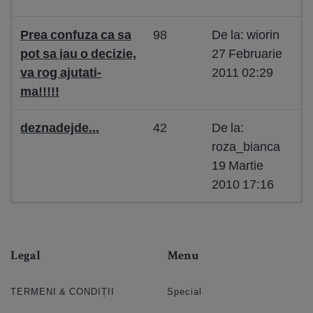
Prea confuza ca sa
98
De la: wiorin
pot sa iau o decizie,
27 Februarie
va rog ajutati-
2011 02:29
ma!!!!!
deznadejde...
42
De la:
roza_bianca
19 Martie
2010 17:16
Legal
Menu
TERMENI & CONDIȚII
Special