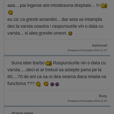
aaa... pai ingeras are intodeauna dreptate... !!!
eu zic ca gresiti amandoi... dar asta se intampla
des la varsta voastra ! raspunsurile vin o data cu
varsta... si alea gresite uneori.
barboneli
Postat pe 9 Octombrie 2012 11:37
Buna idee Barbo
Raspunsurile vin o data cu
varsta.....deci ei ar trebuii sa astepte pana pe la
60....70 de ani ca sa-si dea seama daca relatia va
functiona ???
Rotty
Postat pe 9 Octombrie 2012 11:43
draga mea