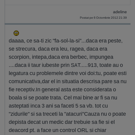
adeline
Postat pe 6 Octombrie 2012 21:39
daaaa, ce sa-ti zic "fa-sol-la-si"...daca era peste,
se strecura, daca era leu, ragea, daca era
scorpion, intepa,daca era berbec, impungea
....daca ii taur iubeste prin SAT.....913, toate au o
legatura cu problemele dintre voi doi:tu, poate esti
comunicativa,dar el in situatia descrisa pare sa nu
fie receptiv.In general asta este considerata o
boala si se poate trata. Cel mai bine ar fi sa nu
asteptati inca 3 ani sa faceti 5 sa vb. tot cu
"zidurile" si sa treceti la "atacuri"Cauza nu o poate
depista decat un medic dar trebuie sa fie si el
deacord pt. a face un control ORL si chiar