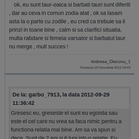
ok, eu sunt taur-oaica si barbati tauri sunt diferiti
, dar au ceva in comun zodia atat , ok sa lasam
asta la o parte cu zodile , eu cred ca trebuie sa il
prinzi in toane bine , calm si sa clarifici situatia,
multa rabdare si femeia varsator si barbatul taur
nu merge , mult succes !
Andreea_Diaconu_1
Postat pe 20 Octombrie 2012 19:03
De la: garbo_7913, la data 2012-09-29
11:36:42
Gresesc eu, greseste el sunt eu egoista sau
este el cel care nu vrea sa faca nimic pentru a
functiona relatia mai bine. Am sa va spun si
dece. Sunt de 2 ani si 6 luni intr-o relatie. Eu