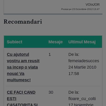
VOIAJOR
Postat pe 23 Octombrie 2012 13:47
Recomandari
Subiect
Mesaje
Ultimul Mesaj
Cu ajutorul
1
De la:
vostru am reusit
femeiadesucces
sa incep o viata
24 Martie 2010
noua! Va
17:58
multumesc!
CE FACI CAND
30
De la:
ESTI
floare_cu_colti
CASATORITA SI
17 Noiembrie