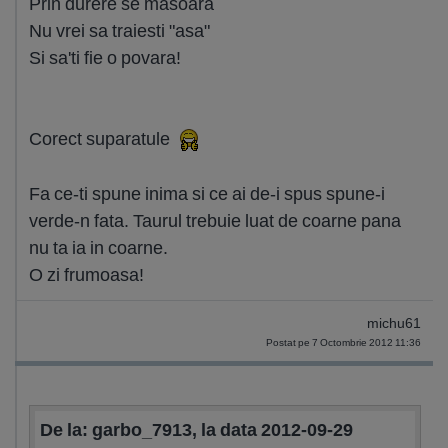
Prin durere se masoara
Nu vrei sa traiesti "asa"
Si sa'ti fie o povara!
Corect suparatule
Fa ce-ti spune inima si ce ai de-i spus spune-i
verde-n fata. Taurul trebuie luat de coarne pana
nu ta ia in coarne.
O zi frumoasa!
michu61
Postat pe 7 Octombrie 2012 11:36
De la: garbo_7913, la data 2012-09-29