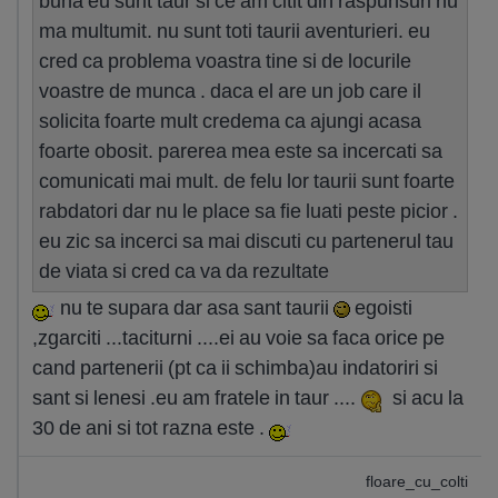
buna eu sunt taur si ce am citit din raspunsuri nu
ma multumit. nu sunt toti taurii aventurieri. eu
cred ca problema voastra tine si de locurile
voastre de munca . daca el are un job care il
solicita foarte mult credema ca ajungi acasa
foarte obosit. parerea mea este sa incercati sa
comunicati mai mult. de felu lor taurii sunt foarte
rabdatori dar nu le place sa fie luati peste picior .
eu zic sa incerci sa mai discuti cu partenerul tau
de viata si cred ca va da rezultate
nu te supara dar asa sant taurii
egoisti
,zgarciti ...taciturni ....ei au voie sa faca orice pe
cand partenerii (pt ca ii schimba)au indatoriri si
sant si lenesi .eu am fratele in taur ....
si acu la
30 de ani si tot razna este .
floare_cu_colti