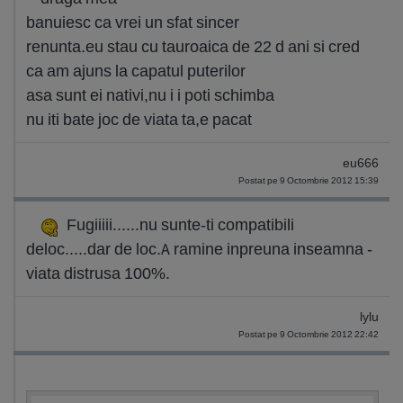
banuiesc ca vrei un sfat sincer
renunta.eu stau cu tauroaica de 22 d ani si cred
ca am ajuns la capatul puterilor
asa sunt ei nativi,nu i i poti schimba
nu iti bate joc de viata ta,e pacat
eu666
Postat pe 9 Octombrie 2012 15:39
Fugiiiii......nu sunte-ti compatibili
deloc.....dar de loc.A ramine inpreuna inseamna -
viata distrusa 100%.
lylu
Postat pe 9 Octombrie 2012 22:42