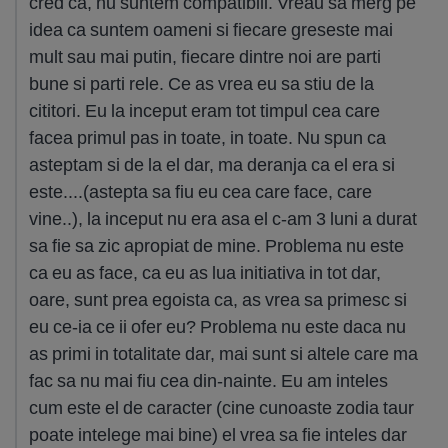
cred ca, nu suntem compatibili. Vreau sa merg pe
idea ca suntem oameni si fiecare greseste mai
mult sau mai putin, fiecare dintre noi are parti
bune si parti rele. Ce as vrea eu sa stiu de la
cititori. Eu la inceput eram tot timpul cea care
facea primul pas in toate, in toate. Nu spun ca
asteptam si de la el dar, ma deranja ca el era si
este....(astepta sa fiu eu cea care face, care
vine..), la inceput nu era asa el c-am 3 luni a durat
sa fie sa zic apropiat de mine. Problema nu este
ca eu as face, ca eu as lua initiativa in tot dar,
oare, sunt prea egoista ca, as vrea sa primesc si
eu ce-ia ce ii ofer eu? Problema nu este daca nu
as primi in totalitate dar, mai sunt si altele care ma
fac sa nu mai fiu cea din-nainte. Eu am inteles
cum este el de caracter (cine cunoaste zodia taur
poate intelege mai bine) el vrea sa fie inteles dar