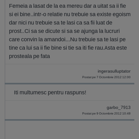
Femeia a lasat de la ea mereu dar a uitat sa ii fie
si ei bine..intr-o relatie nu trebuie sa existe egoism
dar nici nu trebuie sa te lasi ca sa fii luat de
prost..Ci sa se dicute si sa se ajunga la lucruri
care convin la amandoi...Nu trebuie sa te lasi pe
tine ca lui sa ii fie bine si tie sa iti fie rau.Asta este
prosteala pe fata
ingerasulluptator
Postat pe 7 Octombrie 2012 12:00
Iti multumesc pentru raspuns!
garbo_7913
Postat pe 9 Octombrie 2012 10:48