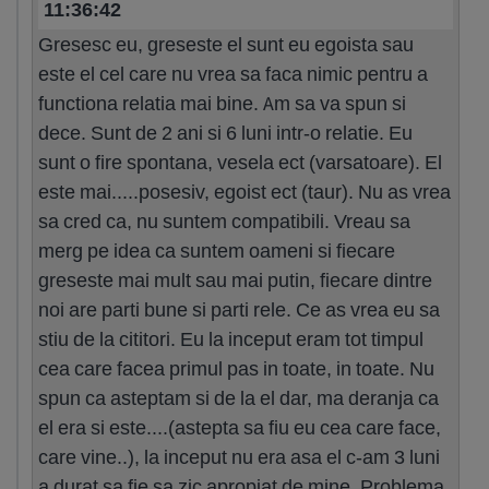
11:36:42
Gresesc eu, greseste el sunt eu egoista sau
este el cel care nu vrea sa faca nimic pentru a
functiona relatia mai bine. Am sa va spun si
dece. Sunt de 2 ani si 6 luni intr-o relatie. Eu
sunt o fire spontana, vesela ect (varsatoare). El
este mai.....posesiv, egoist ect (taur). Nu as vrea
sa cred ca, nu suntem compatibili. Vreau sa
merg pe idea ca suntem oameni si fiecare
greseste mai mult sau mai putin, fiecare dintre
noi are parti bune si parti rele. Ce as vrea eu sa
stiu de la cititori. Eu la inceput eram tot timpul
cea care facea primul pas in toate, in toate. Nu
spun ca asteptam si de la el dar, ma deranja ca
el era si este....(astepta sa fiu eu cea care face,
care vine..), la inceput nu era asa el c-am 3 luni
a durat sa fie sa zic apropiat de mine. Problema