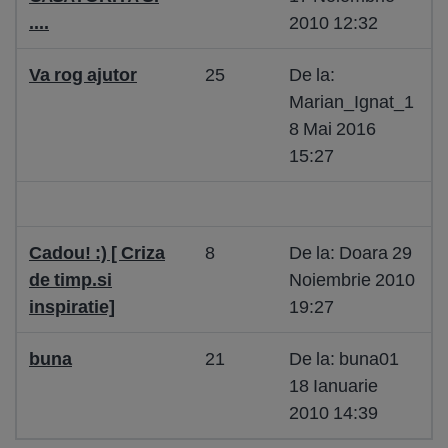
....
2010 12:32
Va rog ajutor
25
De la:
Marian_Ignat_1
8 Mai 2016
15:27
Cadou! :) [ Criza
8
De la: Doara 29
de timp.si
Noiembrie 2010
inspiratie]
19:27
buna
21
De la: buna01
18 Ianuarie
2010 14:39