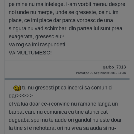
pe mine nu ma intelege. I-am vorbit mereu despre
noi unde nu merge, unde se greseste, ce nu imi
place, ce imi place dar parca vorbesc de una
singura nu vad schimbari din partea lui sunt prea
exagerata, gresesc eu?
Va rog sa imi raspundeti.
VA MULTUMESC!
garbo_7913
Postat pe 29 Septembrie 2012 11:36
tu nu gresesti pt ca incerci sa comunici
dar>>>>>
el va lua doar ce-i convine nu ramane langa un
barbat care nu comunica cu tine atunci cat
degeaba spui nu te aude ori gandul nu este doar
la tine si e nehotarat ori nu vrea sa auda si nu-