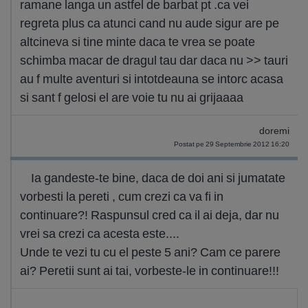
ramane langa un astfel de barbat pt .ca vei
regreta plus ca atunci cand nu aude sigur are pe
altcineva si tine minte daca te vrea se poate
schimba macar de dragul tau dar daca nu >> tauri
au f multe aventuri si intotdeauna se intorc acasa
si sant f gelosi el are voie tu nu ai grijaaaa
doremi
Postat pe 29 Septembrie 2012 16:20
Ia gandeste-te bine, daca de doi ani si jumatate
vorbesti la pereti , cum crezi ca va fi in
continuare?! Raspunsul cred ca il ai deja, dar nu
vrei sa crezi ca acesta este....
Unde te vezi tu cu el peste 5 ani? Cam ce parere
ai? Peretii sunt ai tai, vorbeste-le in continuare!!!