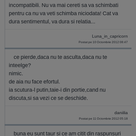
incompatibili. Nu va mai cereti sa va schimbati
pentru ca nu va veti schimba niciodata! Cat va
dura sentimentul, va dura si relatia...
Luna_in_capricorn
Postat pe 10 Octombrie 2012 08:47
ce pierde,daca nu te asculta,daca nu te
inteelge?
nimic.
de aia nu face efortul.
ia scutura-l putin,taie-i din portie,cand nu
discuta,si sa vezi ce se deschide.
daniilia
Postat pe 11 Octombrie 2012 05:18
buna eu sunt taur si ce am citit din raspunsuri