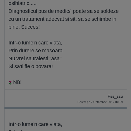
psihiatric.....
Diagnosticul pus de medic/i poate sa se soldeze
cu un tratament adecvat si sit. sa se schimbe in
bine. Succes!
Intr-o lume'n care viata,
Prin durere se masoara
Nu vrei sa traiesti "asa"
Si sa'ti fie o povara!
NB!
Fss_ssu
Postat pe 7 Octombrie 2012 00:29
Intr-o lume'n care viata,