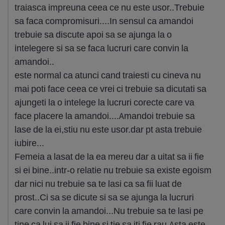
traiasca impreuna ceea ce nu este usor..Trebuie
sa faca compromisuri....In sensul ca amandoi
trebuie sa discute apoi sa se ajunga la o
intelegere si sa se faca lucruri care convin la
amandoi..
este normal ca atunci cand traiesti cu cineva nu
mai poti face ceea ce vrei ci trebuie sa dicutati sa
ajungeti la o intelege la lucruri corecte care va
face placere la amandoi....Amandoi trebuie sa
lase de la ei,stiu nu este usor.dar pt asta trebuie
iubire...
Femeia a lasat de la ea mereu dar a uitat sa ii fie
si ei bine..intr-o relatie nu trebuie sa existe egoism
dar nici nu trebuie sa te lasi ca sa fii luat de
prost..Ci sa se dicute si sa se ajunga la lucruri
care convin la amandoi...Nu trebuie sa te lasi pe
tine ca lui sa ii fie bine si tie sa iti fie rau.Asta este