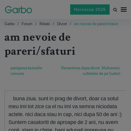
Horoscop 2026
Garbo
Forum
Relatii
Divort
am nevoie de pareri/sfaturi
am nevoie de
pareri/sfaturi
partajarea bunurilor
Renasterea dupa divort. Multumesc
comune
sufletelor de pe Garbo!
buna ziua. sunt in prag de divort, doar ca sotul
meu imi tot zice ca el nu imi va semna niciodata
actele. nici daca stau in cap, nici dupa 50 de ani :)
Suntem casatoriti de aproape de 2 ani, nu avem
copii, stam in chirie, bani adunati impreuna nu