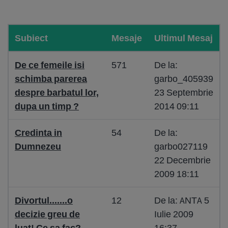
Subiect
Mesaje
Ultimul Mesaj
De ce femeile isi
571
De la:
schimba parerea
garbo_405939
despre barbatul lor,
23 Septembrie
dupa un timp ?
2014 09:11
Credinta in
54
De la:
Dumnezeu
garbo027119
22 Decembrie
2009 18:11
Divortul.......o
12
De la: ANTA 5
decizie greu de
Iulie 2009
luat! Ce sa fac?
16:37