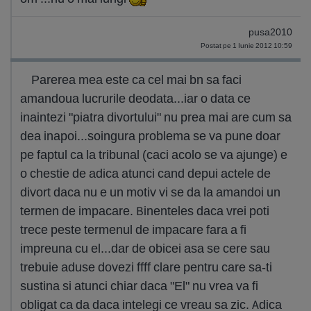
pusa2010
Postat pe 1 Iunie 2012 10:59
Parerea mea este ca cel mai bn sa faci
amandoua lucrurile deodata...iar o data ce
inaintezi "piatra divortului" nu prea mai are cum sa
dea inapoi...soingura problema se va pune doar
pe faptul ca la tribunal (caci acolo se va ajunge) e
o chestie de adica atunci cand depui actele de
divort daca nu e un motiv vi se da la amandoi un
termen de impacare. Binenteles daca vrei poti
trece peste termenul de impacare fara a fi
impreuna cu el...dar de obicei asa se cere sau
trebuie aduse dovezi ffff clare pentru care sa-ti
sustina si atunci chiar daca "El" nu vrea va fi
obligat ca da daca intelegi ce vreau sa zic. Adica