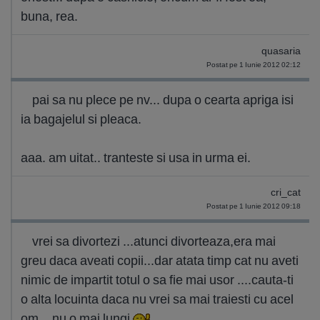
buna, rea.
quasaria
Postat pe 1 Iunie 2012 02:12
pai sa nu plece pe nv... dupa o cearta apriga isi
ia bagajelul si pleaca.
aaa. am uitat.. tranteste si usa in urma ei.
cri_cat
Postat pe 1 Iunie 2012 09:18
vrei sa divortezi ...atunci divorteaza,era mai
greu daca aveati copii...dar atata timp cat nu aveti
nimic de impartit totul o sa fie mai usor ....cauta-ti
o alta locuinta daca nu vrei sa mai traiesti cu acel
om ...nu o mai lungi