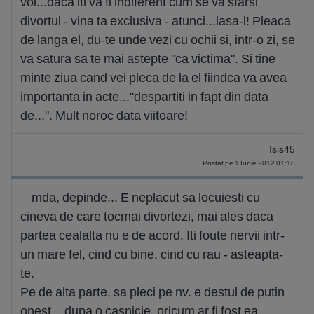
voi...daca iti va fi indiferent cum se va sfarsi
divortul - vina ta exclusiva - atunci...lasa-l! Pleaca
de langa el, du-te unde vezi cu ochii si, intr-o zi, se
va satura sa te mai astepte "ca victima". Si tine
minte ziua cand vei pleca de la el fiindca va avea
importanta in acte..."despartiti in fapt din data
de...". Mult noroc data viitoare!
Isis45
Postat pe 1 Iunie 2012 01:18
mda, depinde... E neplacut sa locuiesti cu
cineva de care tocmai divortezi, mai ales daca
partea cealalta nu e de acord. Iti foute nervii intr-
un mare fel, cind cu bine, cind cu rau - asteapta-
te.
Pe de alta parte, sa pleci pe nv. e destul de putin
onest... dupa o casnicie, oricum ar fi fost ea,