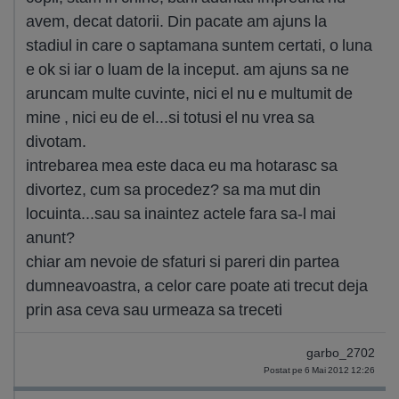
avem, decat datorii. Din pacate am ajuns la
stadiul in care o saptamana suntem certati, o luna
e ok si iar o luam de la inceput. am ajuns sa ne
aruncam multe cuvinte, nici el nu e multumit de
mine , nici eu de el...si totusi el nu vrea sa
divotam.
intrebarea mea este daca eu ma hotarasc sa
divortez, cum sa procedez? sa ma mut din
locuinta...sau sa inaintez actele fara sa-l mai
anunt?
chiar am nevoie de sfaturi si pareri din partea
dumneavoastra, a celor care poate ati trecut deja
prin asa ceva sau urmeaza sa treceti
garbo_2702
Postat pe 6 Mai 2012 12:26