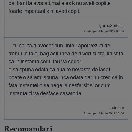
dai bani la avocati,mai ales k nu aveti copii,e
foarte important k ni aveti copii.
garbo258611
Postat pe 11 Iunie 2012 08:36
tu cauta-ti avocat bun, intai! apoi vezi-ti de
treburile tale, bag actiunea de divort si stai linistita
ca in instanta sotul tau va ceda!
o sa spuna odata ca nua re nevasta de lasat,
poate o sa ami spuna inca odata dar nu cred ca in
fata instantei o sa nege la nesfarsit si oricum
instanta iti va desface casatoria
adeline
Postat pe 11 Iunie 2012 16:08
Recomandari