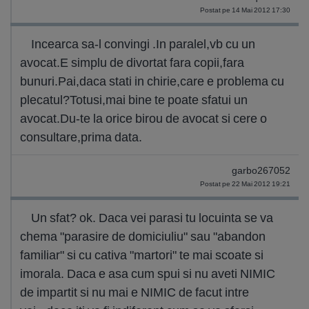
Postat pe 14 Mai 2012 17:30
Incearca sa-l convingi .In paralel,vb cu un
avocat.E simplu de divortat fara copii,fara
bunuri.Pai,daca stati in chirie,care e problema cu
plecatul?Totusi,mai bine te poate sfatui un
avocat.Du-te la orice birou de avocat si cere o
consultare,prima data.
garbo267052
Postat pe 22 Mai 2012 19:21
Un sfat? ok. Daca vei parasi tu locuinta se va
chema "parasire de domiciuliu" sau "abandon
familiar" si cu cativa "martori" te mai scoate si
imorala. Daca e asa cum spui si nu aveti NIMIC
de impartit si nu mai e NIMIC de facut intre