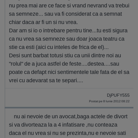
nu prea mai are ce face si vrand nevrand va trebui
sa semneze... sau va fi considerat ca a semnat
chiar daca ar fi un si nu vrea.
Dar am si io o intrebare pentru tine...tu esti sigura
ca nu vrea sa semneze sau doar joaca teatru ca
stie ca esti (aici cu inteles de frica de el)...
Desi sunt barbat totusi stiu ca unii dintre noi au
"rolul" de a juca astfel de feste....destea....sau
poate ca defapt nici sentimentele tale fata de el sa
vrei cu adevarat sa te separi....
DjPUFY555
Postat pe 8 Iunie 2012 08:22
nu ai nevoie de un avocat,baga actele de divort
si va divorteaza la a 4 infatisare ,nu conteaza
daca el nu vrea si nu se prezinta,nu e nevoie sati