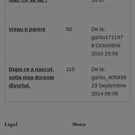
vreau o parere
50
De la:
garbo171197
8 Octombrie
2010 23:59
Dupa ce a nascut,
110
De la:
sotia mea doreste
garbo_405939
divortul.
23 Septembrie
2014 09:09
Legal
Menu