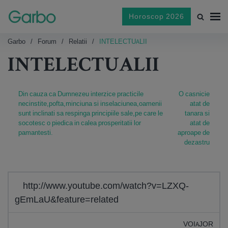
Horoscop 2026
Garbo
Forum
Relatii
INTELECTUALII
INTELECTUALII
Din cauza ca Dumnezeu interzice practicile
O casnicie
necinstite,pofta,minciuna si inselaciunea,oamenii
atat de
sunt inclinati sa respinga principiile sale,pe care le
tanara si
socotesc o piedica in calea prosperitatii lor
atat de
pamantesti.
aproape de
dezastru
http://www.youtube.com/watch?v=LZXQ-
gEmLaU&feature=related
VOIAJOR