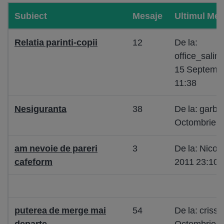
Subiect
Mesaje
Ultimul Mes
Relatia parinti-copii
12
De la:
office_salin
15 Septembr
11:38
Nesiguranta
38
De la: garbo
Octombrie 2
am nevoie de pareri
3
De la: Nicool
cafeform
2011 23:10
puterea de merge mai
54
De la: criss7
departe
Octombrie 2