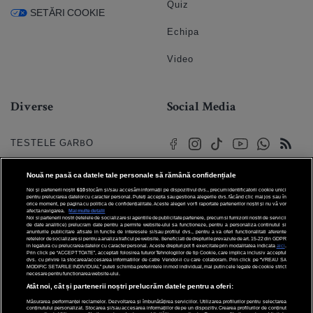
Quiz
SETĂRI COOKIE
Echipa
Video
Diverse
Social Media
TESTELE GARBO
HOROSCOP
Nouă ne pasă ca datele tale personale să rămână confidențiale
Noi și partenerii noștri
610
stocăm și/sau accesăm informații pe dispozitivul dvs., precum identificatorii cookie unici
HOROSCOPUL IUBIRII
pentru prelucrarea datelor cu caracter personal. Puteți accepta sau gestiona alegerile dvs. făcând clic mai jos sau în
orice moment, pe pagina cu politica de confidențialitate. Aceste alegeri vor fi raportate partenerilor noștri și nu vă vor
afecta navigarea.
Mai multe detalii
Noi si partenerii nostri (retelele de socializare si agentiile de publicitate partenere, precum si furnizorii nostri de servicii
© 2026 Internet Corp SRL
FORUMURI
de date analitice) prelucram date pentru a permite website-ului sa functioneze, pentru a personaliza continutul si
Toate drepturile rezervate
anunturile publicitare afisate in functie de interesele si/sau profilul dvs., pentru a va oferi functionalitati aferente
retelelor de socializare si pentru a analiza traficul pe website. Beneficiati de drepturile prevazute de art. 15-22 din GDPR
in legatura cu prelucrarea datelor cu caracter personal. Aceste drepturi pot fi exercitate prin modalitatea indicata
aici
.
TRATAMENTE NATURISTE
Prin click pe “ACCEPT TOATE”, acceptati folosirea tuturor Tehnologiilor de tip Cookie, care implica inclusiv acceptul
dvs. cu privire la stocarea/accesarea informatiilor de catre Vendor-ii cu care colaboram. Prin click pe “VREAU SA
MODIFIC SETARILE INDIVIDUAL” puteti schimba preferintele in mod individual, mai putin cele legate de cookie strict
necesare pentru functionarea website-ului.
DICTIONARE NUME
Atât noi, cât și partenerii noștri prelucrăm datele pentru a oferi:
Măsurarea performanței reclamelor. Dezvoltarea și îmbunătățirea serviciilor. Utilizarea profilurilor pentru selectarea
conținutului personalizat. Stocarea și/sau accesarea informațiilor de pe un dispozitiv. Crearea profilurilor de conținut