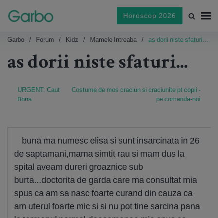
Horoscop 2026
Garbo
Forum
Kidz
Mamele Intreaba
as dorii niste sfaturi...
as dorii niste sfaturi...
URGENT: Caut
Costume de mos craciun si craciunite pt copii -
Bona
pe comanda-noi
buna ma numesc elisa si sunt insarcinata in 26
de saptamani,mama simtit rau si mam dus la
spital aveam dureri groaznice sub
burta...doctorita de garda care ma consultat mia
spus ca am sa nasc foarte curand din cauza ca
am uterul foarte mic si si nu pot tine sarcina pana