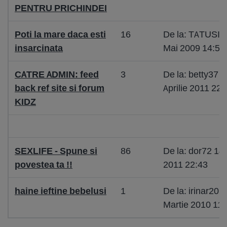
PENTRU PRICHINDEI
Poti la mare daca esti
16
De la: TATUSIL
insarcinata
Mai 2009 14:50
CATRE ADMIN: feed
3
De la: betty37 2
back ref site si forum
Aprilie 2011 22:
KIDZ
SEXLIFE - Spune si
86
De la: dor72 14 
povestea ta !!
2011 22:43
haine ieftine bebelusi
1
De la: irinar201
Martie 2010 11: