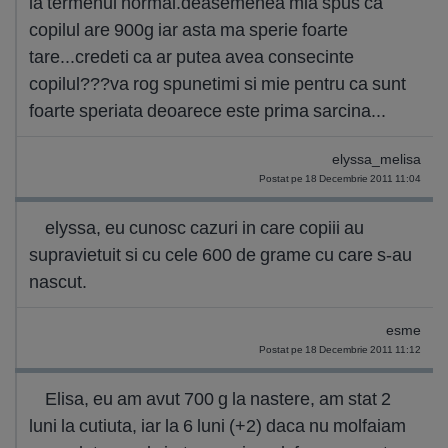
la termenul normal.deasemenea mia spus ca
copilul are 900g iar asta ma sperie foarte
tare...credeti ca ar putea avea consecinte
copilul???va rog spunetimi si mie pentru ca sunt
foarte speriata deoarece este prima sarcina...
elyssa_melisa
Postat pe 18 Decembrie 2011 11:04
elyssa, eu cunosc cazuri in care copiii au
supravietuit si cu cele 600 de grame cu care s-au
nascut.
esme
Postat pe 18 Decembrie 2011 11:12
Elisa, eu am avut 700 g la nastere, am stat 2
luni la cutiuta, iar la 6 luni (+2) daca nu molfaiam