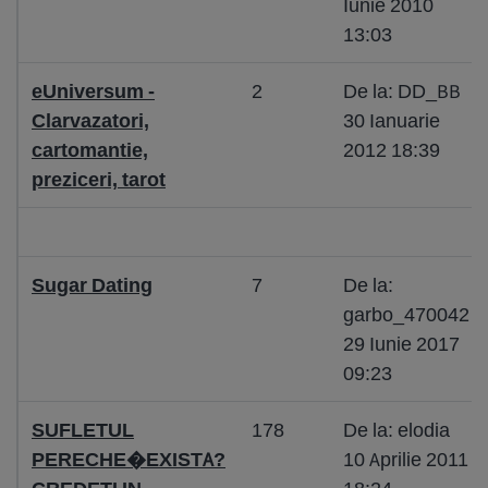
Iunie 2010
13:03
eUniversum -
2
De la: DD_BB
Clarvazatori,
30 Ianuarie
cartomantie,
2012 18:39
preziceri, tarot
Sugar Dating
7
De la:
garbo_470042
29 Iunie 2017
09:23
SUFLETUL
178
De la: elodia
PERECHE�EXISTA?
10 Aprilie 2011