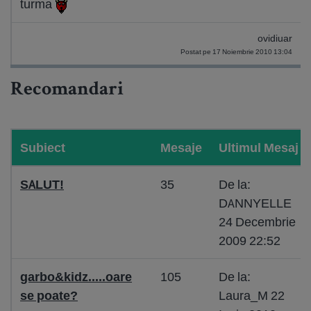
turma
ovidiuar
Postat pe 17 Noiembrie 2010 13:04
Recomandari
Subiect
Mesaje
Ultimul Mesaj
SALUT!
35
De la:
DANNYELLE
24 Decembrie
2009 22:52
garbo&kidz.....oare
105
De la:
se poate?
Laura_M 22