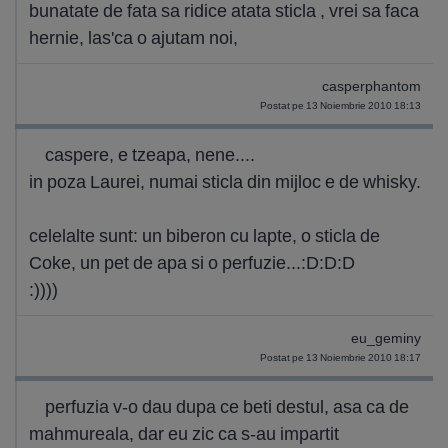
bunatate de fata sa ridice atata sticla , vrei sa faca
hernie, las'ca o ajutam noi,
casperphantom
Postat pe 13 Noiembrie 2010 18:13
caspere, e tzeapa, nene....
in poza Laurei, numai sticla din mijloc e de whisky.
celelalte sunt: un biberon cu lapte, o sticla de
Coke, un pet de apa si o perfuzie...:D:D:D
:))))
eu_geminy
Postat pe 13 Noiembrie 2010 18:17
perfuzia v-o dau dupa ce beti destul, asa ca de
mahmureala, dar eu zic ca s-au impartit