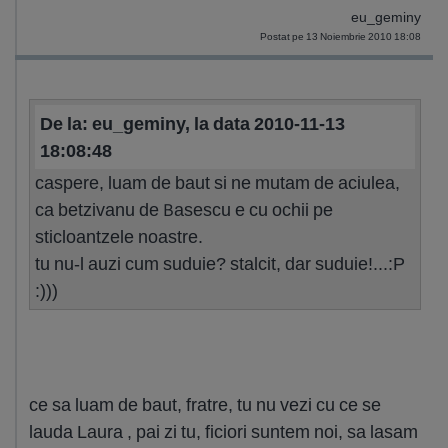
eu_geminy
Postat pe 13 Noiembrie 2010 18:08
De la: eu_geminy, la data 2010-11-13
18:08:48
caspere, luam de baut si ne mutam de aciulea,
ca betzivanu de Basescu e cu ochii pe
sticloantzele noastre.
tu nu-l auzi cum suduie? stalcit, dar suduie!...:P
:)))
ce sa luam de baut, fratre, tu nu vezi cu ce se
lauda Laura , pai zi tu, ficiori suntem noi, sa lasam