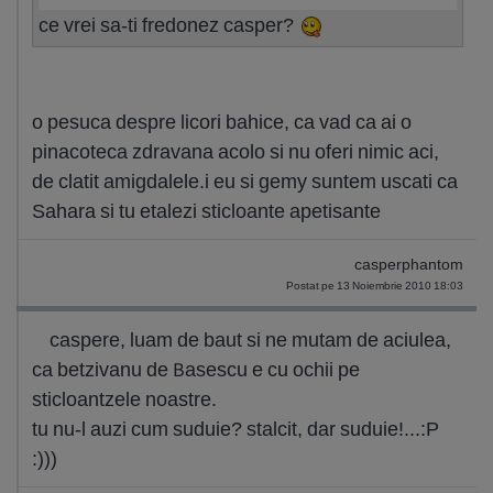
ce vrei sa-ti fredonez casper?
o pesuca despre licori bahice, ca vad ca ai o
pinacoteca zdravana acolo si nu oferi nimic aci,
de clatit amigdalele.i eu si gemy suntem uscati ca
Sahara si tu etalezi sticloante apetisante
casperphantom
Postat pe 13 Noiembrie 2010 18:03
caspere, luam de baut si ne mutam de aciulea,
ca betzivanu de Basescu e cu ochii pe
sticloantzele noastre.
tu nu-l auzi cum suduie? stalcit, dar suduie!...:P
:)))