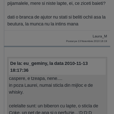
pijamalele, mere si niste lapte, ei, ce ziceti baieti?
dati o branca de ajutor nu stati si beliti ochii asa la
beutura, la munca nu la intins mana
Laura_M
Postat pe 13 Noiembrie 2010 18:19
De la: eu_geminy, la data 2010-11-13
18:17:36
caspere, e tzeapa, nene....
in poza Laurei, numai sticla din mijloc e de
whisky.
celelalte sunt: un biberon cu lapte, o sticla de
Coke, un pet de apa si o perfuzie...:D:D:D