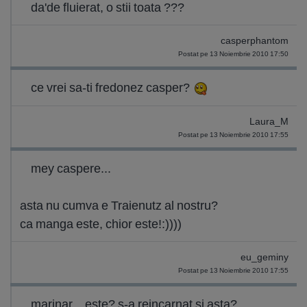
da'de fluierat, o stii toata ???
casperphantom
Postat pe 13 Noiembrie 2010 17:50
ce vrei sa-ti fredonez casper?
Laura_M
Postat pe 13 Noiembrie 2010 17:55
mey caspere...
asta nu cumva e Traienutz al nostru?
ca manga este, chior este!:))))
eu_geminy
Postat pe 13 Noiembrie 2010 17:55
marinar... este? s-a reincarnat si asta?