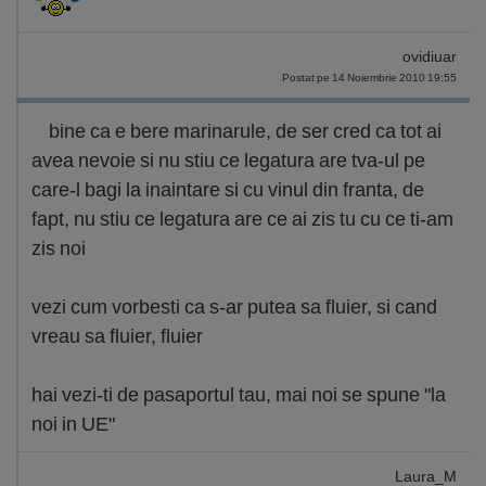
ovidiuar
Postat pe 14 Noiembrie 2010 19:55
bine ca e bere marinarule, de ser cred ca tot ai
avea nevoie si nu stiu ce legatura are tva-ul pe
care-l bagi la inaintare si cu vinul din franta, de
fapt, nu stiu ce legatura are ce ai zis tu cu ce ti-am
zis noi
vezi cum vorbesti ca s-ar putea sa fluier, si cand
vreau sa fluier, fluier
hai vezi-ti de pasaportul tau, mai noi se spune "la
noi in UE"
Laura_M