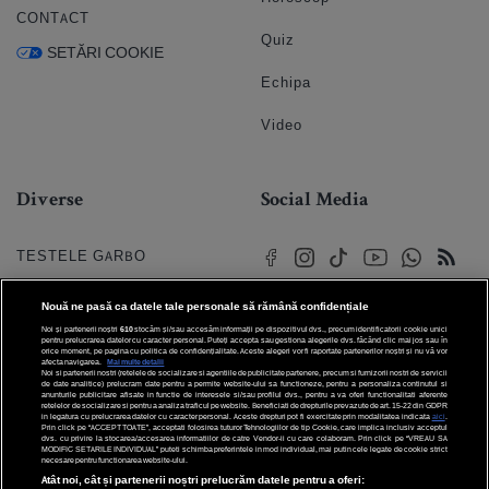
CONTACT
Quiz
SETĂRI COOKIE
Echipa
Video
Diverse
Social Media
TESTELE GARBO
HOROSCOP
Nouă ne pasă ca datele tale personale să rămână confidențiale
Noi și partenerii noștri
610
stocăm și/sau accesăm informații pe dispozitivul dvs., precum identificatorii cookie unici
HOROSCOPUL IUBIRII
pentru prelucrarea datelor cu caracter personal. Puteți accepta sau gestiona alegerile dvs. făcând clic mai jos sau în
orice moment, pe pagina cu politica de confidențialitate. Aceste alegeri vor fi raportate partenerilor noștri și nu vă vor
afecta navigarea.
Mai multe detalii
Noi si partenerii nostri (retelele de socializare si agentiile de publicitate partenere, precum si furnizorii nostri de servicii
© 2026 Internet Corp SRL
FORUMURI
de date analitice) prelucram date pentru a permite website-ului sa functioneze, pentru a personaliza continutul si
Toate drepturile rezervate
anunturile publicitare afisate in functie de interesele si/sau profilul dvs., pentru a va oferi functionalitati aferente
retelelor de socializare si pentru a analiza traficul pe website. Beneficiati de drepturile prevazute de art. 15-22 din GDPR
in legatura cu prelucrarea datelor cu caracter personal. Aceste drepturi pot fi exercitate prin modalitatea indicata
aici
.
TRATAMENTE NATURISTE
Prin click pe “ACCEPT TOATE”, acceptati folosirea tuturor Tehnologiilor de tip Cookie, care implica inclusiv acceptul
dvs. cu privire la stocarea/accesarea informatiilor de catre Vendor-ii cu care colaboram. Prin click pe “VREAU SA
MODIFIC SETARILE INDIVIDUAL” puteti schimba preferintele in mod individual, mai putin cele legate de cookie strict
necesare pentru functionarea website-ului.
DICTIONARE NUME
Atât noi, cât și partenerii noștri prelucrăm datele pentru a oferi: