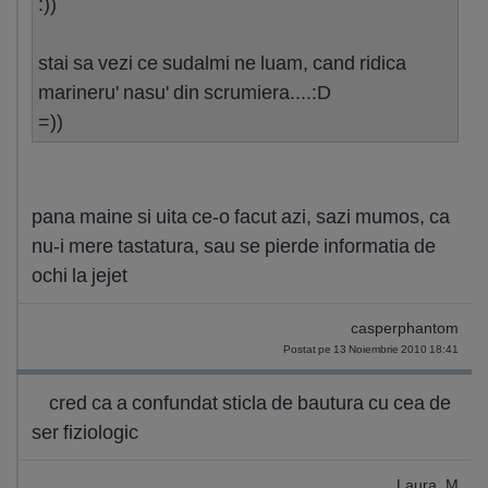
:))
stai sa vezi ce sudalmi ne luam, cand ridica
marineru' nasu' din scrumiera....:D
=))
pana maine si uita ce-o facut azi, sazi mumos, ca
nu-i mere tastatura, sau se pierde informatia de
ochi la jejet
casperphantom
Postat pe 13 Noiembrie 2010 18:41
cred ca a confundat sticla de bautura cu cea de
ser fiziologic
Laura_M