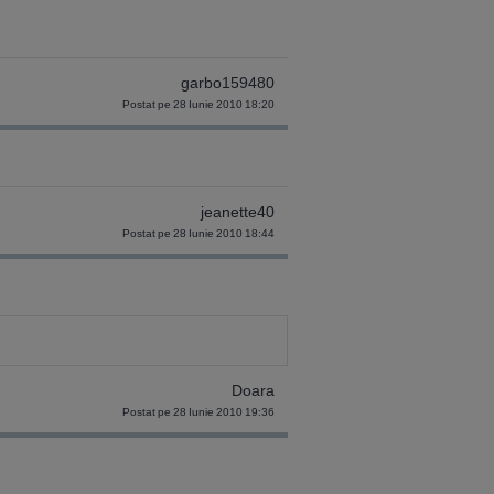
garbo159480
Postat pe 28 Iunie 2010 18:20
jeanette40
Postat pe 28 Iunie 2010 18:44
Doara
Postat pe 28 Iunie 2010 19:36