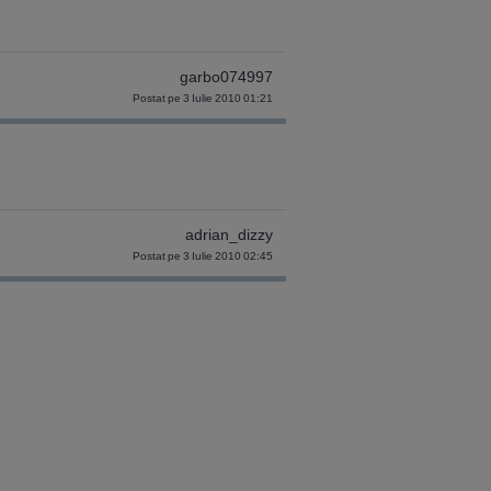
garbo074997
Postat pe 3 Iulie 2010 01:21
adrian_dizzy
Postat pe 3 Iulie 2010 02:45