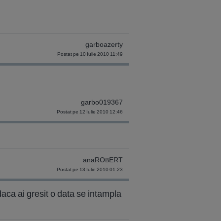
garboazerty
Postat pe 10 Iulie 2010 11:49
garbo019367
Postat pe 12 Iulie 2010 12:46
anaROBERT
Postat pe 13 Iulie 2010 01:23
daca ai gresit o data se intampla