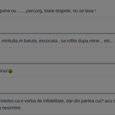
na nu .......parcurg, toate etapele, nu se lasa !
 mintuita,m batuta, excocata , sa rofite dupa mine .. etc...
tinul
inteles ca e vorba de infidelitate, dar din partea cui? acu 
a nesimtire