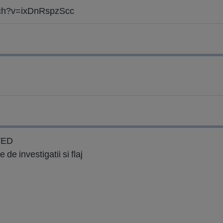
tch?v=ixDnRspzScc
ITED
 de investigatii si flaj