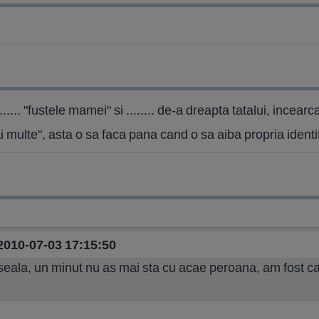
.... "fustele mamei" si ........ de-a dreapta tatalui, incearc
 mai multe", asta o sa faca pana cand o sa aiba propria identi
 2010-07-03 17:15:50
eala, un minut nu as mai sta cu acae peroana, am fost casa