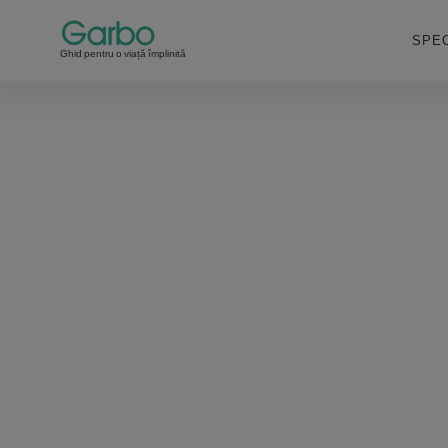
SPEC
Ghid pentru o viață împlinită