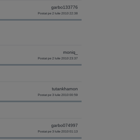
garbo133776
Postat pe 2 Iulie 2010 22:38
moniq_
Postat pe 2 Iulie 2010 23:37
tutankhamon
Postat pe 3 Iulie 2010 00:59
garbo074997
Postat pe 3 Iulie 2010 01:13