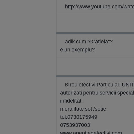
http://www.youtube.com/wa
adik cum "Gratiela"?
e un exemplu?
BIrou etectivi Particulari UN
autorizati pentru servicii speciale
infidelitati
moralitate sot /sotie
tel;0730175949
0753937003
www.agentiedetectivi.com