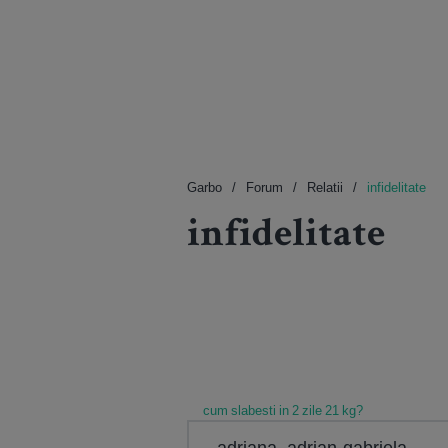
Garbo
Forum
Relatii
infidelitate
infidelitate
cum slabesti in 2 zile 21 kg?
adriana- adrian-gabriela