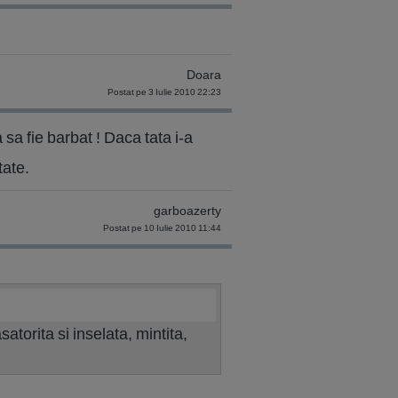
Doara
Postat pe 3 Iulie 2010 22:23
a sa fie barbat ! Daca tata i-a
tate.
garboazerty
Postat pe 10 Iulie 2010 11:44
torita si inselata, mintita,