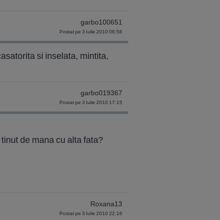
garbo100651
Postat pe 3 Iulie 2010 06:58
atorita si inselata, mintita,
garbo019367
Postat pe 3 Iulie 2010 17:15
a tinut de mana cu alta fata?
Roxana13
Postat pe 3 Iulie 2010 22:16