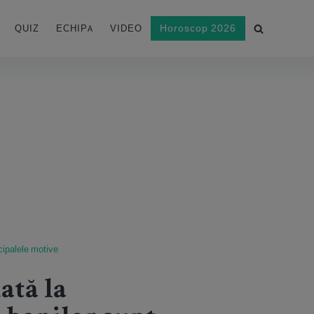
Horoscop 2026
QUIZ
ECHIPA
VIDEO
cipalele motive
ată la