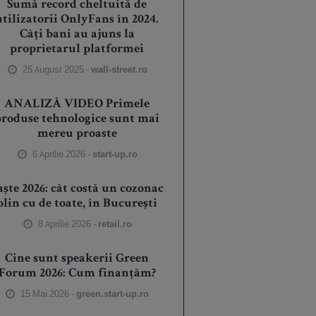
Sumă record cheltuită de
utilizatorii OnlyFans în 2024.
Câți bani au ajuns la
proprietarul platformei
25 August 2025 -
wall-street.ro
ANALIZĂ VIDEO Primele
produse tehnologice sunt mai
mereu proaste
6 Aprilie 2026 -
start-up.ro
aște 2026: cât costă un cozonac
plin cu de toate, în București
8 Aprilie 2026 -
retail.ro
Cine sunt speakerii Green
Forum 2026: Cum finanțăm?
15 Mai 2026 -
green.start-up.ro