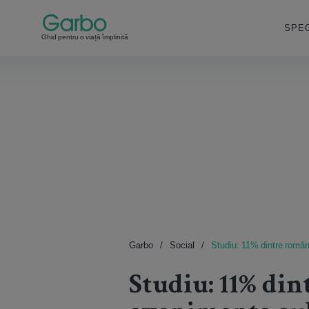
SPEC
Ghid pentru o viață împlinită
Garbo
Social
Studiu: 11% dintre români
Studiu: 11% di