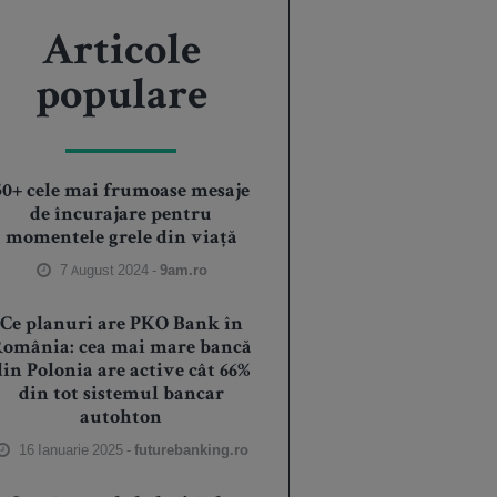
Articole
populare
50+ cele mai frumoase mesaje
de încurajare pentru
momentele grele din viață
7 August 2024 -
9am.ro
Ce planuri are PKO Bank în
România: cea mai mare bancă
din Polonia are active cât 66%
din tot sistemul bancar
autohton
16 Ianuarie 2025 -
futurebanking.ro