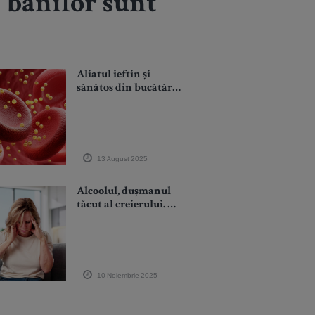
 banilor sunt
Aliatul ieftin și
sănătos din bucătăria
ta în lupta cu
colesterolul rău
13 August 2025
Alcoolul, dușmanul
tăcut al creierului. Un
nou studiu arată
legătura dintre
consumul excesiv și
riscul crescut de AVC
10 Noiembrie 2025