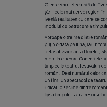
O cercetare efectuată de Event
țării, cele mai active regiuni î
iveală realitatea cu care se conf
modului de petrecere a timpului
Aproape o treime dintre român
puțin o dată pe lună, iar în top
detașat vizionarea filmelor, 56
merg la cinema. Concertele su
timp ce la teatru, festivaluri
români. Deși numărul celor car
un film, un spectacol de teatr
ridicat, o zecime dintre români
lipsa timpului sau a resurselor