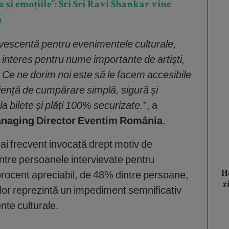
 și emoțiile”: Sri Sri Ravi Shankar vine
a
rvescentă pentru evenimentele culturale,
 interes pentru nume importante de artiști,
. Ce ne dorim noi este să le facem accesibile
riență de cumpărare simplă, sigură și
a bilete și plăți 100% securizate.
”, a
naging Director Eventim România
.
 mai frecvent invocată drept motiv de
ntre persoanele intervievate pentru
ocent apreciabil, de 48% dintre persoane,
H
z
telor reprezintă un impediment semnificativ
nte culturale.