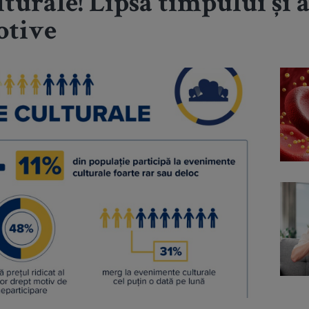
urale! Lipsa timpului și a
otive