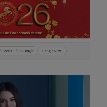
G
o
o
g
l
e
ă preferată în Google
News