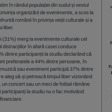
im în rândul populației din sudul și vestul
n privința organizării de evenimente, a scos la
runtă românii în privința vieții culturale și a
 liber.
i (31%) merg la evenimente culturale cel
ul distracțiilor în afară casei conduce
% dintre participanții la studiu declarând că
nt preferatele a 44% dintre persoane, în
P
 de muzică sau eveniment participă 37% dintre
e aleg să-și petreacă timpul liber vizionând
u, un concert sau un meci de fotbal rămâne
i participanți la studiu nu o fac motivând
 financiare.