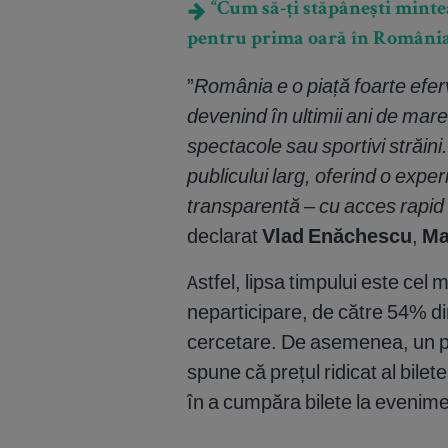
“Cum să-ți stăpânești mintea
pentru prima oară în Români
”
România e o piață foarte efe
devenind în ultimii ani de mare
spectacole sau sportivi străini
publicului larg, oferind o expe
transparentă – cu acces rapid l
declarat
Vlad Enăchescu
,
Ma
Astfel, lipsa timpului este cel
neparticipare, de către 54% di
cercetare. De asemenea, un pr
spune că prețul ridicat al bile
în a cumpăra bilete la evenime