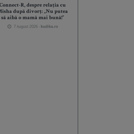
Connect-R, despre relația cu
isha după divorț: „Nu putea
să aibă o mamă mai bună!”
7 August 2026 -
kudika.ro