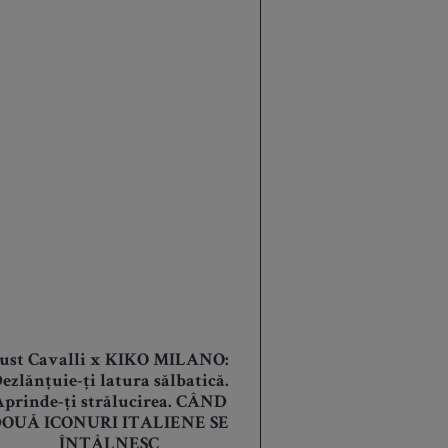
ust Cavalli x KIKO MILANO:
ezlănțuie-ți latura sălbatică.
Aprinde-ți strălucirea. CÂND
OUĂ ICONURI ITALIENE SE
ÎNTÂLNESC