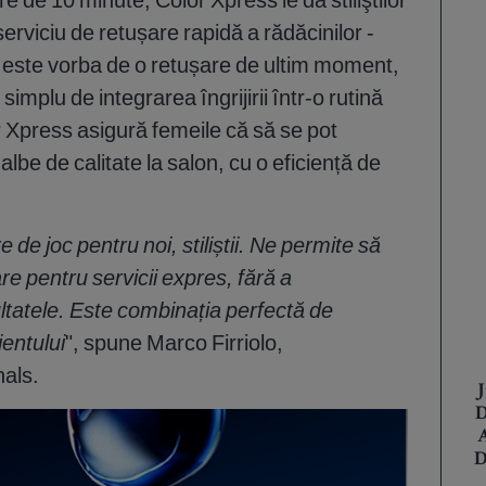
serviciu de retușare rapidă a rădăcinilor -
este vorba de o retușare de ultim moment,
simplu de integrarea îngrijirii într-o rutină
Xpress asigură femeile că să se pot
albe de calitate la salon, cu o eficiență de
de joc pentru noi, stiliștii. Ne permite să
e pentru servicii expres, fără a
ltatele. Este combinația perfectă de
ientului
", spune Marco Firriolo,
als.
J
D
D