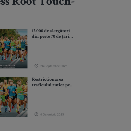
ess Root Touch-
12.000 de alergători
din peste 70 de țări
sunt așteptați la cea
de-a 18-a ediție a
Raiffeisen Bank
Bucharest Marathon
26 Septembrie 2025
Restricționarea
traficului rutier pe
perioada derulării
celei de-a 18-a ediții a
Maratonului
București
9 Octombrie 2025