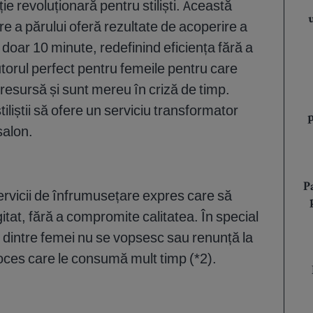
ie revoluționară pentru stiliști. Această
re a părului oferă rezultate de acoperire a
 doar 10 minute, redefinind eficiența fără a
torul perfect pentru femeile pentru care
resursă și sunt mereu în criză de timp.
liștii să ofere un serviciu transformator
salon.
P
ervicii de înfrumusețare expres care să
gitat, fără a compromite calitatea. În special
 dintre femei nu se vopsesc sau renunță la
oces care le consumă mult timp (*2).