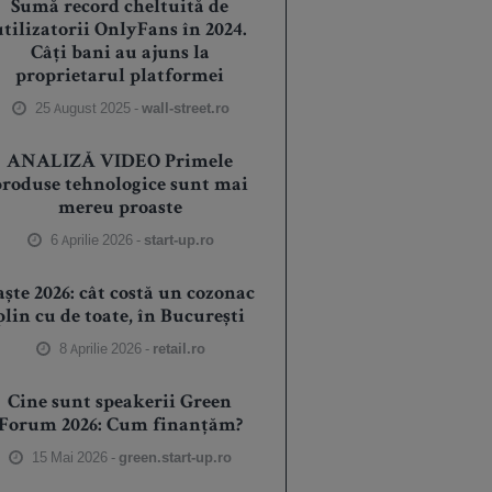
Sumă record cheltuită de
utilizatorii OnlyFans în 2024.
Câți bani au ajuns la
proprietarul platformei
25 August 2025 -
wall-street.ro
ANALIZĂ VIDEO Primele
produse tehnologice sunt mai
mereu proaste
6 Aprilie 2026 -
start-up.ro
aște 2026: cât costă un cozonac
plin cu de toate, în București
8 Aprilie 2026 -
retail.ro
Cine sunt speakerii Green
Forum 2026: Cum finanțăm?
15 Mai 2026 -
green.start-up.ro