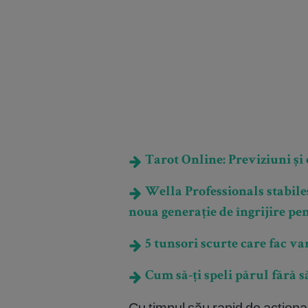
Tarot Online: Previziuni și e
Wella Professionals stabile
noua generație de îngrijire pe
5 tunsori scurte care fac va
Cum să-ți speli părul fără să-
Cu timpul său rapid de acționar