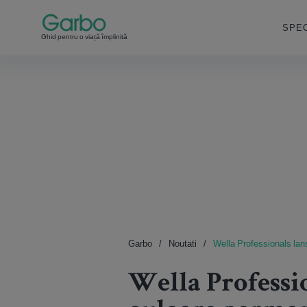
SPEC
Ghid pentru o viață împlinită
Garbo
Noutati
Wella Professionals lan
Wella Professio