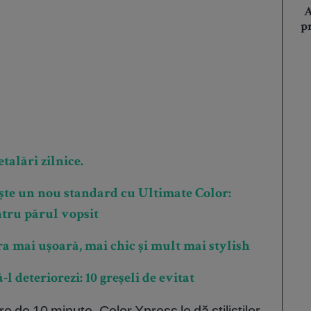
A
p
talări zilnice.
ște un nou standard cu Ultimate Color:
ntru părul vopsit
ra mai ușoară, mai chic și mult mai stylish
l deteriorezi: 10 greșeli de evitat
e de 10 minute, Color Xpress le dă stiliştilor