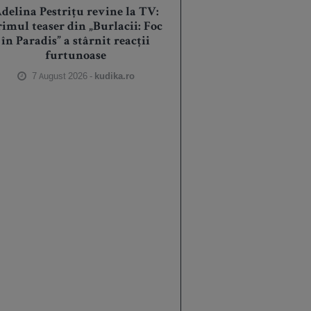
delina Pestrițu revine la TV:
rimul teaser din „Burlacii: Foc
în Paradis” a stârnit reacții
furtunoase
7 August 2026 -
kudika.ro