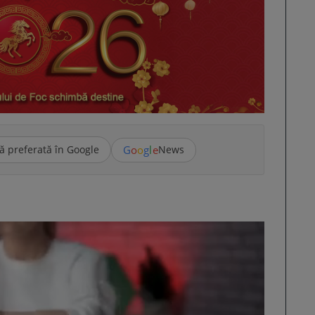
G
o
o
g
l
e
ă preferată în Google
News