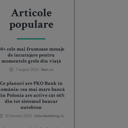
Articole
populare
50+ cele mai frumoase mesaje
de încurajare pentru
momentele grele din viață
7 August 2024 -
9am.ro
Ce planuri are PKO Bank în
România: cea mai mare bancă
din Polonia are active cât 66%
din tot sistemul bancar
autohton
16 Ianuarie 2025 -
futurebanking.ro