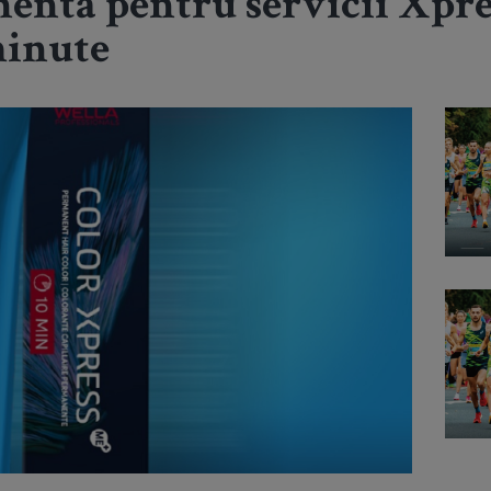
entă pentru servicii Xpr
minute