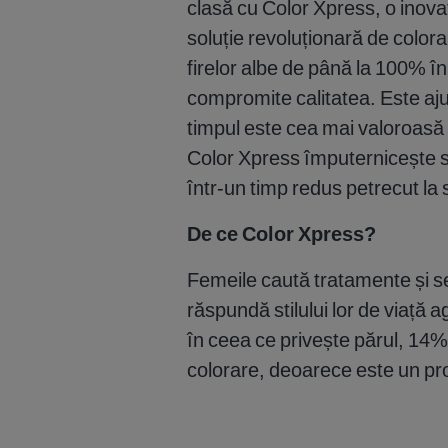
clasă cu Color Xpress, o inovaț
soluție revoluționară de colora
firelor albe de până la 100% în
compromite calitatea. Este aju
timpul este cea mai valoroasă 
Color Xpress împuternicește sti
într-un timp redus petrecut la 
De ce Color Xpress?
Femeile caută tratamente și s
răspundă stilului lor de viață a
în ceea ce privește părul, 14%
colorare, deoarece este un pr