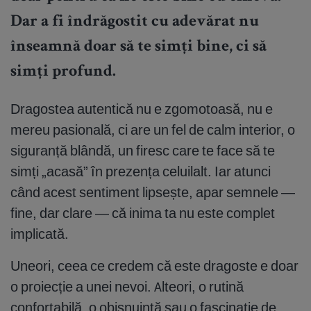
Dar a fi îndrăgostit cu adevărat nu
înseamnă doar să te simți bine, ci să
simți profund.
Dragostea autentică nu e zgomotoasă, nu e
mereu pasională, ci are un fel de calm interior, o
siguranță blândă, un firesc care te face să te
simți „acasă” în prezența celuilalt. Iar atunci
când acest sentiment lipsește, apar semnele —
fine, dar clare — că inima ta nu este complet
implicată.
Uneori, ceea ce credem că este dragoste e doar
o proiecție a unei nevoi. Alteori, o rutină
confortabilă, o obișnuință sau o fascinație de