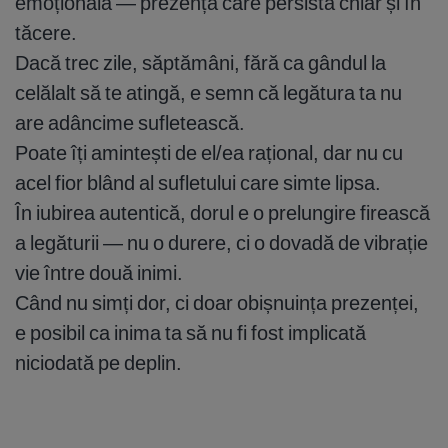
emoțională — prezența care persistă chiar și în
tăcere.
Dacă trec zile, săptămâni, fără ca gândul la
celălalt să te atingă, e semn că legătura ta nu
are adâncime sufletească.
Poate îți amintești de el/ea rațional, dar nu cu
acel fior blând al sufletului care simte lipsa.
În iubirea autentică, dorul e o prelungire firească
a legăturii — nu o durere, ci o dovadă de vibrație
vie între două inimi.
Când nu simți dor, ci doar obișnuința prezenței,
e posibil ca inima ta să nu fi fost implicată
niciodată pe deplin.