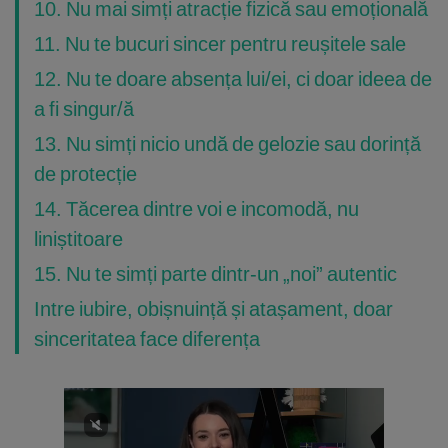
10. Nu mai simți atracție fizică sau emoțională
11. Nu te bucuri sincer pentru reușitele sale
12. Nu te doare absența lui/ei, ci doar ideea de
a fi singur/ă
13. Nu simți nicio undă de gelozie sau dorință
de protecție
14. Tăcerea dintre voi e incomodă, nu
liniștitoare
15. Nu te simți parte dintr-un „noi” autentic
Intre iubire, obișnuință și atașament, doar
sinceritatea face diferența