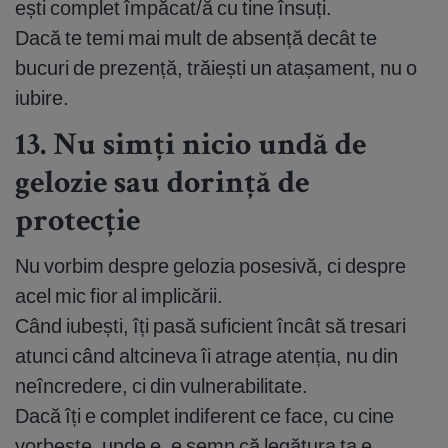
ești complet împăcat/ă cu tine însuți.
Dacă te temi mai mult de absență decât te
bucuri de prezență, trăiești un atașament, nu o
iubire.
13. Nu simți nicio undă de
gelozie sau dorință de
protecție
Nu vorbim despre gelozia posesivă, ci despre
acel mic fior al implicării.
Când iubești, îți pasă suficient încât să tresari
atunci când altcineva îi atrage atenția, nu din
neîncredere, ci din vulnerabilitate.
Dacă îți e complet indiferent ce face, cu cine
vorbește, unde e, e semn că legătura ta e