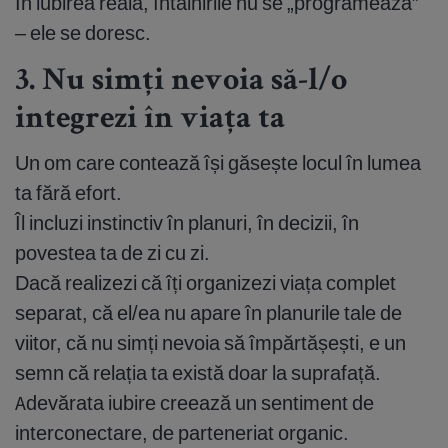
În iubirea reală, întâlnirile nu se „programează”
– ele se doresc.
3. Nu simți nevoia să-l/o
integrezi în viața ta
Un om care contează își găsește locul în lumea
ta fără efort.
Îl incluzi instinctiv în planuri, în decizii, în
povestea ta de zi cu zi.
Dacă realizezi că îți organizezi viața complet
separat, că el/ea nu apare în planurile tale de
viitor, că nu simți nevoia să împărtășești, e un
semn că relația ta există doar la suprafață.
Adevărata iubire creează un sentiment de
interconectare, de parteneriat organic.