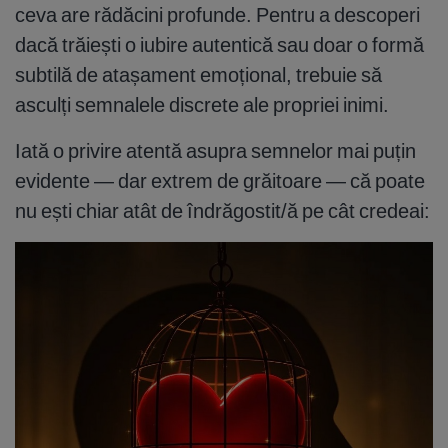
ceva are rădăcini profunde. Pentru a descoperi
dacă trăiești o iubire autentică sau doar o formă
subtilă de atașament emoțional, trebuie să
asculți semnalele discrete ale propriei inimi.
Iată o privire atentă asupra semnelor mai puțin
evidente — dar extrem de grăitoare — că poate
nu ești chiar atât de îndrăgostit/ă pe cât credeai: