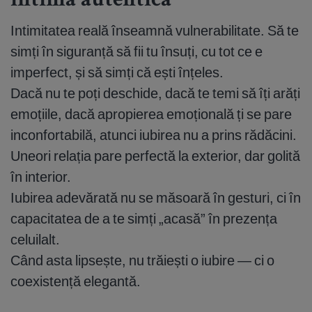
intimă autentică
Intimitatea reală înseamnă vulnerabilitate. Să te
simți în siguranță să fii tu însuți, cu tot ce e
imperfect, și să simți că ești înțeles.
Dacă nu te poți deschide, dacă te temi să îți arăți
emoțiile, dacă apropierea emoțională ți se pare
inconfortabilă, atunci iubirea nu a prins rădăcini.
Uneori relația pare perfectă la exterior, dar golită
în interior.
Iubirea adevărată nu se măsoară în gesturi, ci în
capacitatea de a te simți „acasă” în prezența
celuilalt.
Când asta lipsește, nu trăiești o iubire — ci o
coexistență elegantă.