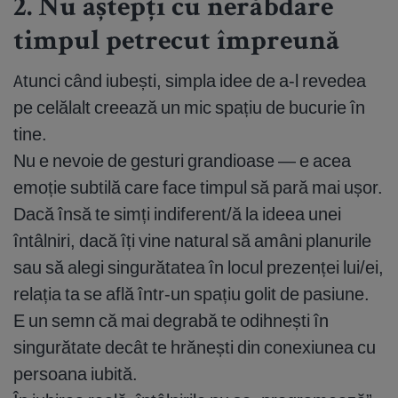
2. Nu aștepți cu nerăbdare
timpul petrecut împreună
Atunci când iubești, simpla idee de a-l revedea
pe celălalt creează un mic spațiu de bucurie în
tine.
Nu e nevoie de gesturi grandioase — e acea
emoție subtilă care face timpul să pară mai ușor.
Dacă însă te simți indiferent/ă la ideea unei
întâlniri, dacă îți vine natural să amâni planurile
sau să alegi singurătatea în locul prezenței lui/ei,
relația ta se află într-un spațiu golit de pasiune.
E un semn că mai degrabă te odihnești în
singurătate decât te hrănești din conexiunea cu
persoana iubită.