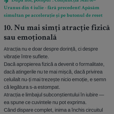
“După noi, potopul”. Conjuncția Marte–
Uranus din 4 iulie - fără precedent! Apăsăm
simultan pe accelerație și pe butonul de reset
10. Nu mai simți atracție fizică
sau emoțională
Atracția nu e doar despre dorință, ci despre
vibrație între suflete.
Dacă apropierea fizică a devenit o formalitate,
dacă atingerile nu te mai mișcă, dacă privirea
celuilalt nu-ți mai trezește nicio emoție, e semn
că legătura s-a estompat.
Atracția e limbajul subconștientului în iubire —
ea spune ce cuvintele nu pot exprima.
Când dispare complet, inima a închis circuitul