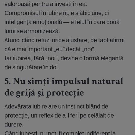
valoroasă pentru a investi în ea.
Compromisul în iubire nu e slăbiciune, ci
inteligență emoțională — e felul în care două
lumi se armonizează.
Atunci când refuzi orice ajustare, de fapt afirmi
că e mai important „eu” decât „noi”.
Iar iubirea, fără „noi”, devine o formă elegantă
de singurătate în doi.
5. Nu simți impulsul natural
de grijă și protecție
Adevărata iubire are un instinct blând de
protecție, un reflex de a-l feri pe celălalt de
durere.
Când iubești, nu poți fi complet indiferent la