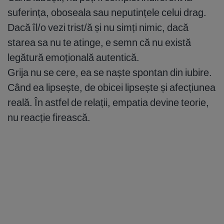
suferința, oboseala sau neputințele celui drag.
Dacă îl/o vezi trist/ă și nu simți nimic, dacă
starea sa nu te atinge, e semn că nu există
legătură emoțională autentică.
Grija nu se cere, ea se naște spontan din iubire.
Când ea lipsește, de obicei lipsește și afecțiunea
reală. În astfel de relații, empatia devine teorie,
nu reacție firească.