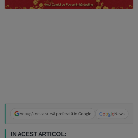
G
o
o
g
l
e
Adaugă-ne ca sursă preferată în Google
News
IN ACEST ARTICOL: