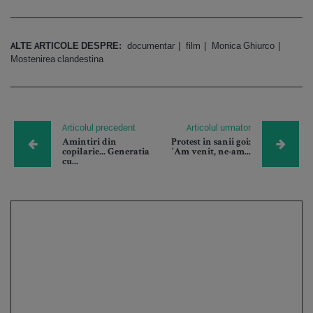
ALTE ARTICOLE DESPRE:
documentar
film
Monica Ghiurco
Mostenirea clandestina
Articolul precedent
Articolul urmator
Amintiri din
Protest in sanii goi:
copilarie... Generatia
'Am venit, ne-am...
cu...