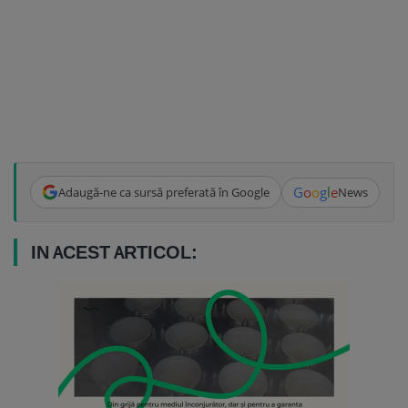
G
o
o
g
l
e
Adaugă-ne ca sursă preferată în Google
News
IN ACEST ARTICOL: