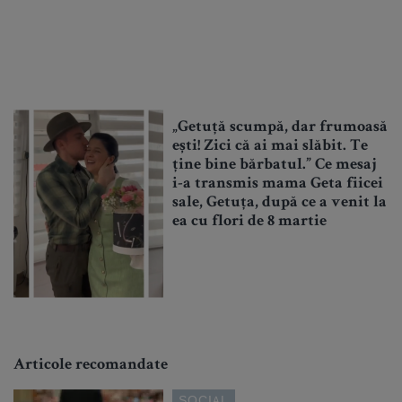
„Getuță scumpă, dar frumoasă
ești! Zici că ai mai slăbit. Te
ține bine bărbatul.” Ce mesaj
i-a transmis mama Geta fiicei
sale, Getuța, după ce a venit la
ea cu flori de 8 martie
Articole recomandate
SOCIAL