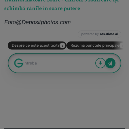
transformatoare Soare - Chiron! 3 zodii care își
schimbă rănile în soare putere
Foto@Depositphotos.com