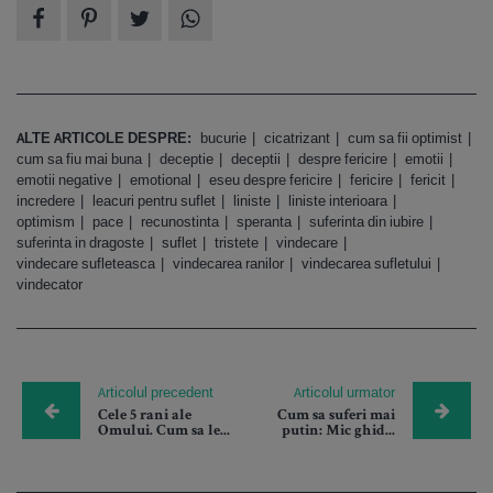
ALTE ARTICOLE DESPRE:
bucurie
cicatrizant
cum sa fii optimist
cum sa fiu mai buna
deceptie
deceptii
despre fericire
emotii
emotii negative
emotional
eseu despre fericire
fericire
fericit
incredere
leacuri pentru suflet
liniste
liniste interioara
optimism
pace
recunostinta
speranta
suferinta din iubire
suferinta in dragoste
suflet
tristete
vindecare
vindecare sufleteasca
vindecarea ranilor
vindecarea sufletului
vindecator
Articolul precedent
Articolul urmator
Cele 5 rani ale
Cum sa suferi mai
Omului. Cum sa le...
putin: Mic ghid...