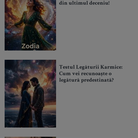
din ultimul deceniu!
Testul Legăturii Karmice:
Cum vei recunoaște o
legătură predestinată?