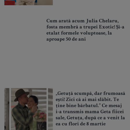
Cum arată acum Julia Chelaru,
fosta membră a trupei Exotic! Și-a
etalat formele voluptoase, la
aproape 50 de ani
„Getuță scumpă, dar frumoasă
ești! Zici că ai mai slăbit. Te
ține bine bărbatul.” Ce mesaj
i-a transmis mama Geta fiicei
sale, Getuța, după ce a venit la
ea cu flori de 8 martie