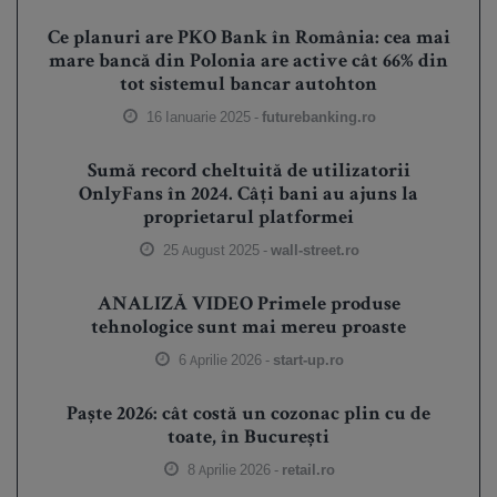
Ce planuri are PKO Bank în România: cea mai
mare bancă din Polonia are active cât 66% din
tot sistemul bancar autohton
16 Ianuarie 2025 -
futurebanking.ro
Sumă record cheltuită de utilizatorii
OnlyFans în 2024. Câți bani au ajuns la
proprietarul platformei
25 August 2025 -
wall-street.ro
ANALIZĂ VIDEO Primele produse
tehnologice sunt mai mereu proaste
6 Aprilie 2026 -
start-up.ro
Paște 2026: cât costă un cozonac plin cu de
toate, în București
8 Aprilie 2026 -
retail.ro