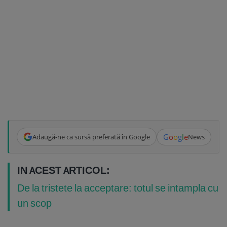
G
o
o
g
l
e
Adaugă-ne ca sursă preferată în Google
News
IN ACEST ARTICOL:
De la tristete la acceptare: totul se intampla cu
un scop