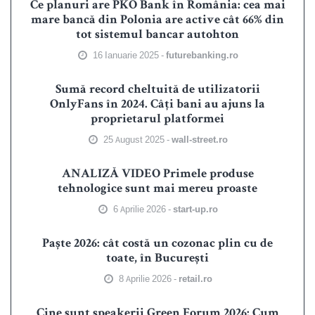
Ce planuri are PKO Bank în România: cea mai
mare bancă din Polonia are active cât 66% din
tot sistemul bancar autohton
16 Ianuarie 2025 -
futurebanking.ro
Sumă record cheltuită de utilizatorii
OnlyFans în 2024. Câți bani au ajuns la
proprietarul platformei
25 August 2025 -
wall-street.ro
ANALIZĂ VIDEO Primele produse
tehnologice sunt mai mereu proaste
6 Aprilie 2026 -
start-up.ro
Paște 2026: cât costă un cozonac plin cu de
toate, în București
8 Aprilie 2026 -
retail.ro
Cine sunt speakerii Green Forum 2026: Cum