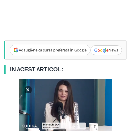
G
o
o
g
l
e
Adaugă-ne ca sursă preferată în Google
News
IN ACEST ARTICOL: