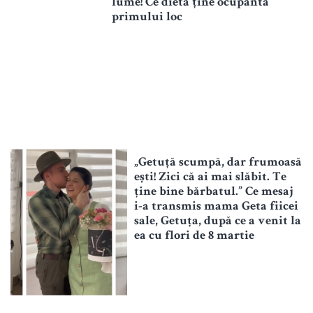
lume! Ce dietă ține ocupanta
primului loc
„Getuță scumpă, dar frumoasă
ești! Zici că ai mai slăbit. Te
ține bine bărbatul.” Ce mesaj
i-a transmis mama Geta fiicei
sale, Getuța, după ce a venit la
ea cu flori de 8 martie