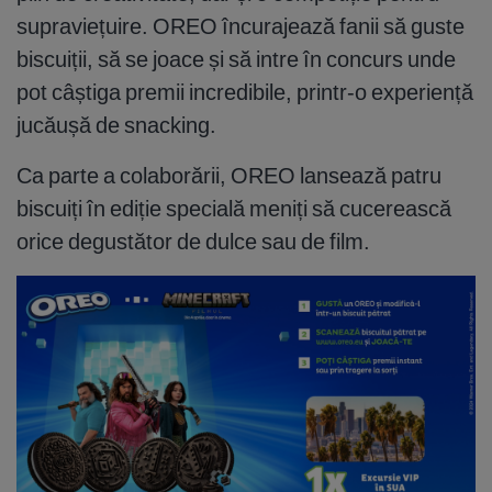
supraviețuire. OREO încurajează fanii să guste
biscuiții, să se joace și să intre în concurs unde
pot câștiga premii incredibile, printr-o experiență
jucăușă de snacking.
Ca parte a colaborării, OREO lansează patru
biscuiți în ediție specială meniți să cucerească
orice degustător de dulce sau de film.