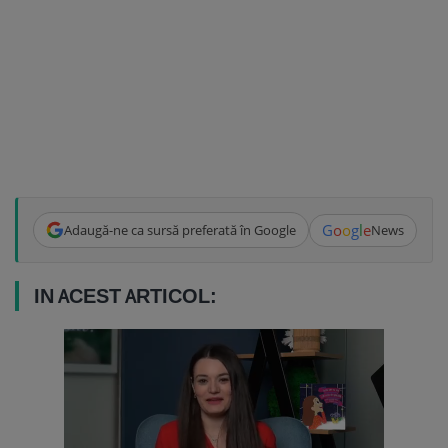
G
o
o
g
l
e
Adaugă-ne ca sursă preferată în Google
News
IN ACEST ARTICOL: