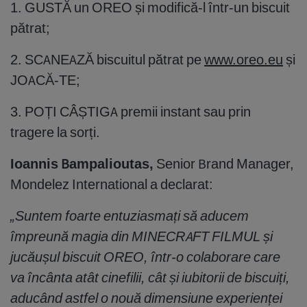
1. GUSTĂ un OREO și modifică-l într-un biscuit
pătrat;
2. SCANEAZĂ biscuitul pătrat pe
www.oreo.eu
și
JOACĂ-TE;
3. POȚI CÂȘTIGA premii instant sau prin
tragere la sorți.
Ioannis
Bampalioutas,
Senior Brand Manager,
Mondelez International a declarat:
„Suntem foarte entuziasmați să aducem
împreună magia din MINECRAFT FILMUL și
jucăușul biscuit OREO, într-o colaborare care
va încânta atât cinefilii, cât și iubitorii de biscuiți,
aducând astfel o nouă dimensiune experienței