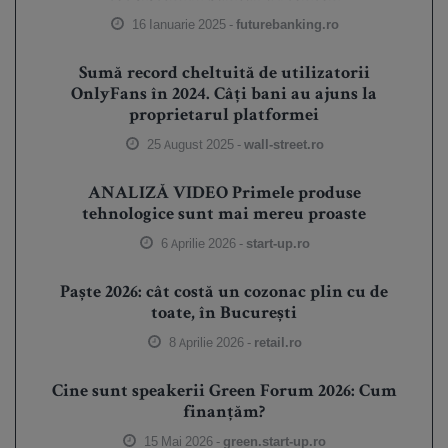
16 Ianuarie 2025 -
futurebanking.ro
Sumă record cheltuită de utilizatorii
OnlyFans în 2024. Câți bani au ajuns la
proprietarul platformei
25 August 2025 -
wall-street.ro
ANALIZĂ VIDEO Primele produse
tehnologice sunt mai mereu proaste
6 Aprilie 2026 -
start-up.ro
Paște 2026: cât costă un cozonac plin cu de
toate, în București
8 Aprilie 2026 -
retail.ro
Cine sunt speakerii Green Forum 2026: Cum
finanțăm?
15 Mai 2026 -
green.start-up.ro