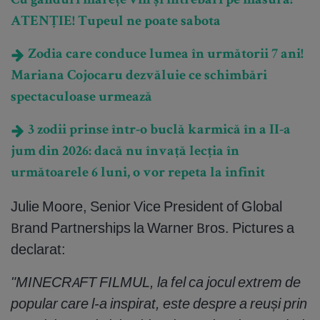
Cu gânduri mărețe vin și întrebări pe măsură!
ATENȚIE! Tupeul ne poate sabota
Zodia care conduce lumea în următorii 7 ani!
Mariana Cojocaru dezvăluie ce schimbări
spectaculoase urmează
3 zodii prinse într-o buclă karmică în a II-a
jum din 2026: dacă nu învață lecția în
următoarele 6 luni, o vor repeta la infinit
Julie Moore, Senior Vice President of Global
Brand Partnerships la Warner Bros. Pictures a
declarat:
"MINECRAFT FILMUL, la fel ca jocul extrem de
popular care l-a inspirat, este despre a reuși prin