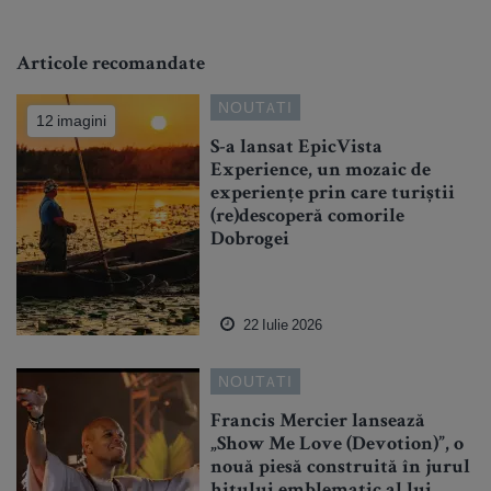
Articole recomandate
NOUTATI
12 imagini
S-a lansat EpicVista
Experience, un mozaic de
experiențe prin care turiștii
(re)descoperă comorile
Dobrogei
22 Iulie 2026
NOUTATI
Francis Mercier lansează
„Show Me Love (Devotion)”, o
nouă piesă construită în jurul
hitului emblematic al lui