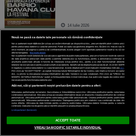
14 Iulie 2026
Nouă ne pasă ca datele tale personale să rămână confidențiale
LIFESTYLE
Noi și partenerii noștri
610
stocăm și/sau accesăm informații pe dispozitivul dvs., precum identificatorii cookie unici
pentru prelucrarea datelor cu caracter personal. Puteți accepta sau gestiona alegerile dvs. făcând clic mai jos sau în
orice moment, pe pagina cu politica de confidențialitate. Aceste alegeri vor fi raportate partenerilor noștri și nu vă vor
Orchestra Operei Naționale
afecta navigarea.
Mai multe detalii
Noi si partenerii nostri (retelele de socializare si agentiile de publicitate partenere, precum si furnizorii nostri de servicii
București, decorată cu
de date analitice) prelucram date pentru a permite website-ului sa functioneze, pentru a personaliza continutul si
anunturile publicitare afisate in functie de interesele si/sau profilul dvs., pentru a va oferi functionalitati aferente
Medalia Camerei Deputaților
retelelor de socializare si pentru a analiza traficul pe website. Beneficiati de drepturile prevazute de art. 15-22 din GDPR
in legatura cu prelucrarea datelor cu caracter personal. Aceste drepturi pot fi exercitate prin modalitatea indicata
aici
.
a Republicii Italiene
Prin click pe “ACCEPT TOATE”, acceptati folosirea tuturor Tehnologiilor de tip Cookie, care implica inclusiv acceptul
dvs. cu privire la stocarea/accesarea informatiilor de catre Vendor-ii cu care colaboram. Prin click pe “VREAU SA
MODIFIC SETARILE INDIVIDUAL” puteti schimba preferintele in mod individual, mai putin cele legate de cookie strict
necesare pentru functionarea website-ului.
Atât noi, cât și partenerii noștri prelucrăm datele pentru a oferi:
Măsurarea performanței reclamelor. Dezvoltarea și îmbunătățirea serviciilor. Utilizarea profilurilor pentru selectarea
conținutului personalizat. Stocarea și/sau accesarea informațiilor de pe un dispozitiv. Crearea profilurilor de conținut
personalizat. Utilizarea profilurilor pentru selectarea publicității personalizate. Crearea profilurilor pentru publicitate
14 Iulie 2026
personalizată. Măsurarea performanței conținutului. Înțelegerea publicului prin statistici sau combinații de date din
surse diferite. Utilizarea de date limitate pentru a selecta publicitatea. Utilizarea datelor limitate pentru a selecta
conținutul. Date precise de geolocație și identificarea prin scanarea dispozitivului.
Listă parteneri (furnizori)
LIFESTYLE
ACCEPT TOATE
VREAU SA MODIFIC SETARILE INDIVIDUAL
Activități pentru copii și
familie la Bucharest Town