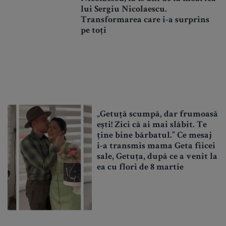
lui Sergiu Nicolaescu.
Transformarea care i-a surprins
pe toți
„Getuță scumpă, dar frumoasă
ești! Zici că ai mai slăbit. Te
ține bine bărbatul.” Ce mesaj
i-a transmis mama Geta fiicei
sale, Getuța, după ce a venit la
ea cu flori de 8 martie