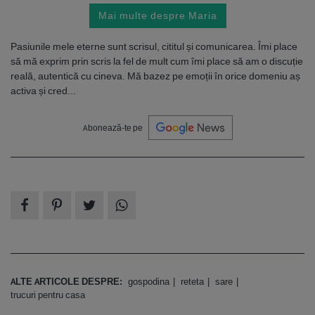
Mai multe despre Maria
Pasiunile mele eterne sunt scrisul, cititul și comunicarea. Îmi place
să mă exprim prin scris la fel de mult cum îmi place să am o discuție
reală, autentică cu cineva. Mă bazez pe emoții în orice domeniu aș
activa și cred...
Abonează-te pe
ALTE ARTICOLE DESPRE:
gospodina
reteta
sare
trucuri pentru casa