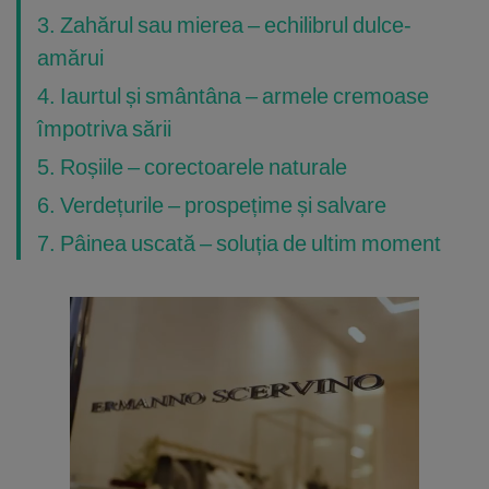
3. Zahărul sau mierea – echilibrul dulce-
amărui
4. Iaurtul și smântâna – armele cremoase
împotriva sării
5. Roșiile – corectoarele naturale
6. Verdețurile – prospețime și salvare
7. Pâinea uscată – soluția de ultim moment