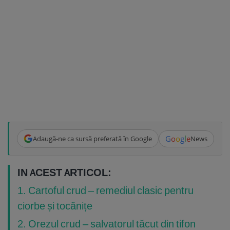
G
o
o
g
l
e
Adaugă-ne ca sursă preferată în Google
News
IN ACEST ARTICOL:
1. Cartoful crud – remediul clasic pentru
ciorbe și tocănițe
2. Orezul crud – salvatorul tăcut din tifon