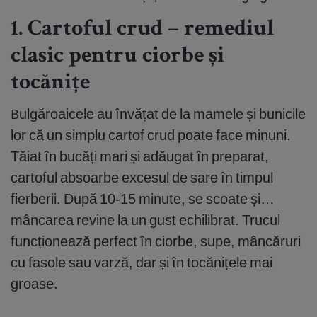
1. Cartoful crud – remediul
clasic pentru ciorbe și
tocănițe
Bulgăroaicele au învățat de la mamele și bunicile
lor că un simplu cartof crud poate face minuni.
Tăiat în bucăți mari și adăugat în preparat,
cartoful absoarbe excesul de sare în timpul
fierberii. După 10-15 minute, se scoate și…
mâncarea revine la un gust echilibrat. Trucul
funcționează perfect în ciorbe, supe, mâncăruri
cu fasole sau varză, dar și în tocănițele mai
groase.