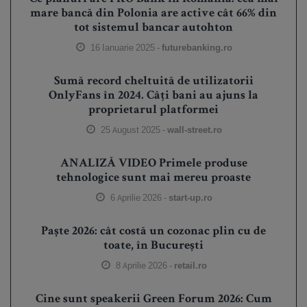
mare bancă din Polonia are active cât 66% din
tot sistemul bancar autohton
16 Ianuarie 2025 -
futurebanking.ro
Sumă record cheltuită de utilizatorii
OnlyFans în 2024. Câți bani au ajuns la
proprietarul platformei
25 August 2025 -
wall-street.ro
ANALIZĂ VIDEO Primele produse
tehnologice sunt mai mereu proaste
6 Aprilie 2026 -
start-up.ro
Paște 2026: cât costă un cozonac plin cu de
toate, în București
8 Aprilie 2026 -
retail.ro
Cine sunt speakerii Green Forum 2026: Cum