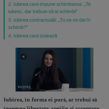
2. Iubirea care impune schimbarea: „Te
iubesc, dar trebuie să te schimbi”
3. Iubirea contractuală: „Tu ce-mi dai în
schimb?”
4. Iubirea care izolează
Iubirea, în forma ei pură, ar trebui să