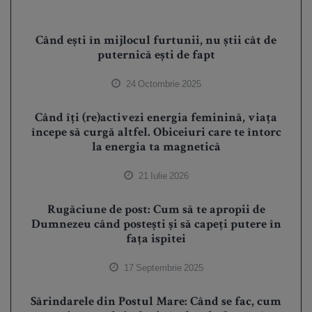
Când ești în mijlocul furtunii, nu știi cât de
puternică ești de fapt
24 Octombrie 2025
Când îți (re)activezi energia feminină, viața
începe să curgă altfel. Obiceiuri care te întorc
la energia ta magnetică
21 Iulie 2026
Rugăciune de post: Cum să te apropii de
Dumnezeu când postești și să capeți putere în
fața ispitei
17 Septembrie 2025
Sărindarele din Postul Mare: Când se fac, cum