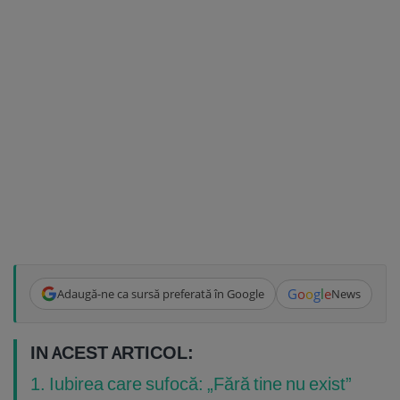
G
o
o
g
l
e
Adaugă-ne ca sursă preferată în Google
News
IN ACEST ARTICOL:
1. Iubirea care sufocă: „Fără tine nu exist”