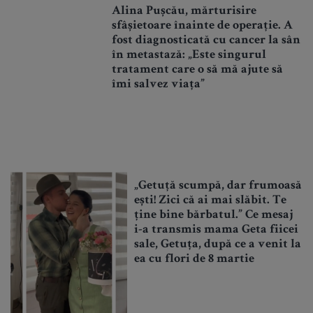
Alina Pușcău, mărturisire
sfâșietoare înainte de operație. A
fost diagnosticată cu cancer la sân
în metastază: „Este singurul
tratament care o să mă ajute să
îmi salvez viața”
„Getuță scumpă, dar frumoasă
ești! Zici că ai mai slăbit. Te
ține bine bărbatul.” Ce mesaj
i-a transmis mama Geta fiicei
sale, Getuța, după ce a venit la
ea cu flori de 8 martie