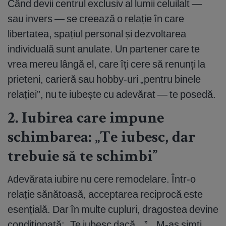
Când devii centrul exclusiv al lumii celuilalt —
sau invers — se creează o relație în care
libertatea, spațiul personal și dezvoltarea
individuală sunt anulate. Un partener care te
vrea mereu lângă el, care îți cere să renunți la
prieteni, carieră sau hobby-uri „pentru binele
relației”, nu te iubește cu adevărat — te posedă.
2. Iubirea care impune
schimbarea: „Te iubesc, dar
trebuie să te schimbi”
Adevărata iubire nu cere remodelare. Într-o
relație sănătoasă, acceptarea reciprocă este
esențială. Dar în multe cupluri, dragostea devine
condiționată: „Te iubesc dacă...”, „M-aș simți