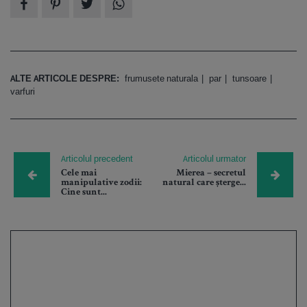
ALTE ARTICOLE DESPRE:
frumusete naturala
par
tunsoare
varfuri
Articolul precedent
Articolul urmator
Cele mai
Mierea – secretul
manipulative zodii:
natural care șterge...
Cine sunt...