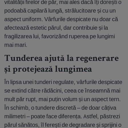
vitalității firelor de păr, mai ales dacă îți dorești o
podoabă capilară lungă, strălucitoare și cu un
aspect uniform. Vârfurile despicate nu doar că
afectează estetic părul, dar contribuie și la
fragilizarea lui, favorizând ruperea pe lungimi
mai mari.
Tunderea ajută la regenerare
și protejează lungimea
În lipsa unei tunderi regulate, vârfurile despicate
se extind către rădăcini, ceea ce înseamnă mai
mult păr rupt, mai puțin volum și un aspect tern.
În schimb, o tundere discretă – de doar câțiva
milimetri – poate face diferența. Astfel, păstrezi
părul sănătos, îl ferești de degradare și sprijini o