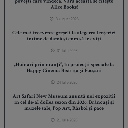
povești care vindecă. Vara aceasta se citește
Alice Books!
3 August 2026
Cele mai frecvente greșeli la alegerea lenjeriei
intime de damă și cum să le eviți
31 Iulie 2026
„Hoinari prin munți”, în proiecții speciale la
Happy Cinema Bistrița și Focșani
24 Iulie 2026
Art Safari New Museum anunță noi expoziții
în cel de-al doilea sezon din 2026: Brâncuși și
muzele sale, Pop Art, Război și pace
21 Iulie 2026