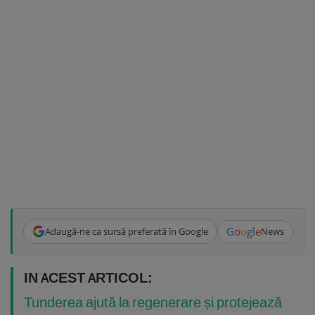
G
o
o
g
l
e
Adaugă-ne ca sursă preferată în Google
News
IN ACEST ARTICOL:
Tunderea ajută la regenerare și protejează