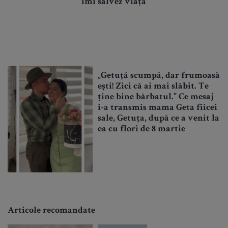
îmi salvez viața”
„Getuță scumpă, dar frumoasă
ești! Zici că ai mai slăbit. Te
ține bine bărbatul.” Ce mesaj
i-a transmis mama Geta fiicei
sale, Getuța, după ce a venit la
ea cu flori de 8 martie
Articole recomandate