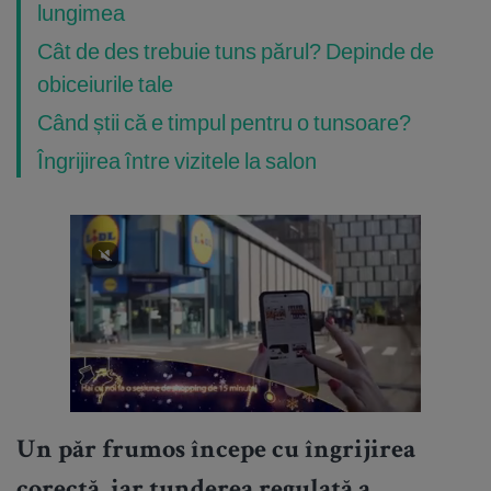
lungimea
Cât de des trebuie tuns părul? Depinde de
obiceiurile tale
Când știi că e timpul pentru o tunsoare?
Îngrijirea între vizitele la salon
Un păr frumos începe cu îngrijirea