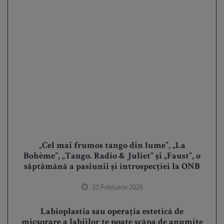
„Cel mai frumos tango din lume”, „La
Bohème”, „Tango. Radio & Juliet” și „Faust”, o
săptămână a pasiunii și introspecției la ONB
23 Februarie 2026
Labioplastia sau operația estetică de
micșorare a labiilor te poate scăpa de anumite