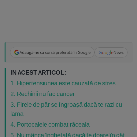
G
o
o
g
l
e
Adaugă-ne ca sursă preferată în Google
News
IN ACEST ARTICOL:
1. Hipertensiunea este cauzată de stres
2. Rechinii nu fac cancer
3. Firele de păr se îngroașă dacă te razi cu
lama
4. Portocalele combat răceala
5. Nu mânca înghețată dacă te doare în gât