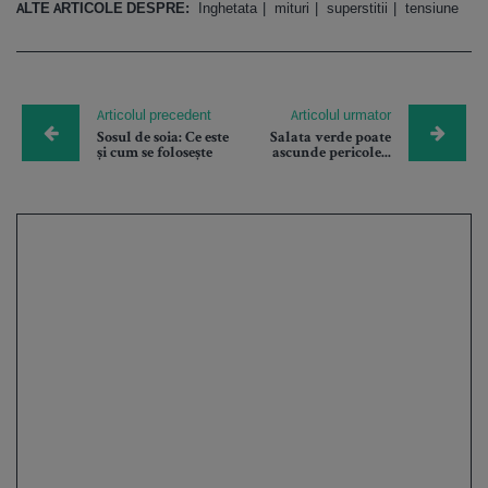
ALTE ARTICOLE DESPRE:
Inghetata
mituri
superstitii
tensiune
Articolul precedent
Articolul urmator
Sosul de soia: Ce este
Salata verde poate
și cum se folosește
ascunde pericole...