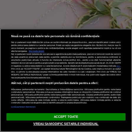
Nouă ne pasă ca datele tale personale să rămână confidențiale
Noi și partenerii noștri
610
stocăm și/sau accesăm informații pe dispozitivul dvs., precum identificatorii cookie unici
pentru prelucrarea datelor cu caracter personal. Puteți accepta sau gestiona alegerile dvs. făcând clic mai jos sau în
orice moment, pe pagina cu politica de confidențialitate. Aceste alegeri vor fi raportate partenerilor noștri și nu vă vor
afecta navigarea.
Mai multe detalii
Noi si partenerii nostri (retelele de socializare si agentiile de publicitate partenere, precum si furnizorii nostri de servicii
de date analitice) prelucram date pentru a permite website-ului sa functioneze, pentru a personaliza continutul si
anunturile publicitare afisate in functie de interesele si/sau profilul dvs., pentru a va oferi functionalitati aferente
retelelor de socializare si pentru a analiza traficul pe website. Beneficiati de drepturile prevazute de art. 15-22 din GDPR
in legatura cu prelucrarea datelor cu caracter personal. Aceste drepturi pot fi exercitate prin modalitatea indicata
aici
.
Prin click pe “ACCEPT TOATE”, acceptati folosirea tuturor Tehnologiilor de tip Cookie, care implica inclusiv acceptul
dvs. cu privire la stocarea/accesarea informatiilor de catre Vendor-ii cu care colaboram. Prin click pe “VREAU SA
MODIFIC SETARILE INDIVIDUAL” puteti schimba preferintele in mod individual, mai putin cele legate de cookie strict
necesare pentru functionarea website-ului.
Atât noi, cât și partenerii noștri prelucrăm datele pentru a oferi:
Măsurarea performanței reclamelor. Dezvoltarea și îmbunătățirea serviciilor. Utilizarea profilurilor pentru selectarea
conținutului personalizat. Stocarea și/sau accesarea informațiilor de pe un dispozitiv. Crearea profilurilor de conținut
personalizat. Utilizarea profilurilor pentru selectarea publicității personalizate. Crearea profilurilor pentru publicitate
personalizată. Măsurarea performanței conținutului. Înțelegerea publicului prin statistici sau combinații de date din
ABONARE NEWSLETTER
surse diferite. Utilizarea de date limitate pentru a selecta publicitatea. Utilizarea datelor limitate pentru a selecta
conținutul. Date precise de geolocație și identificarea prin scanarea dispozitivului.
Listă parteneri (furnizori)
Bucură-te de cele mai frumoase articole Garbo și pe email!
ACCEPT TOATE
VREAU SA MODIFIC SETARILE INDIVIDUAL
ABONEAZĂ-MĂ