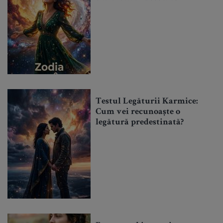
Testul Legăturii Karmice:
Cum vei recunoaște o
legătură predestinată?