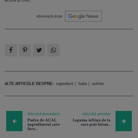
activa și cred...
Abonează-te pe
ALTE ARTICOLE DESPRE:
ingredient
Italia
nutritie
Articolul precedent
Articolul urmator
Pudra de ACAI,
Leguma ieftină de la
ingredientul care
care poți folosi...
face...