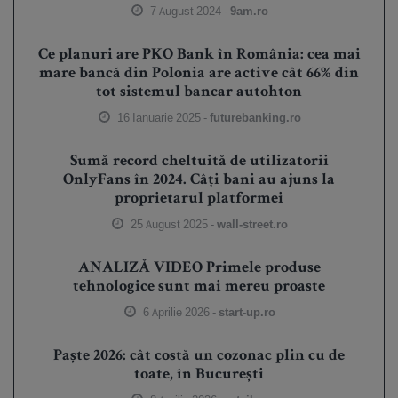
7 August 2024 -
9am.ro
Ce planuri are PKO Bank în România: cea mai
mare bancă din Polonia are active cât 66% din
tot sistemul bancar autohton
16 Ianuarie 2025 -
futurebanking.ro
Sumă record cheltuită de utilizatorii
OnlyFans în 2024. Câți bani au ajuns la
proprietarul platformei
25 August 2025 -
wall-street.ro
ANALIZĂ VIDEO Primele produse
tehnologice sunt mai mereu proaste
6 Aprilie 2026 -
start-up.ro
Paște 2026: cât costă un cozonac plin cu de
toate, în București