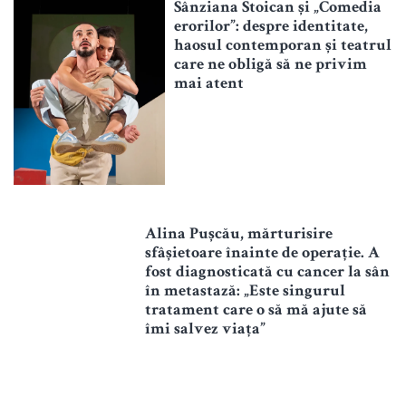
Sânziana Stoican și „Comedia
erorilor”: despre identitate,
haosul contemporan și teatrul
care ne obligă să ne privim
mai atent
Alina Pușcău, mărturisire
sfâșietoare înainte de operație. A
fost diagnosticată cu cancer la sân
în metastază: „Este singurul
tratament care o să mă ajute să
îmi salvez viața”