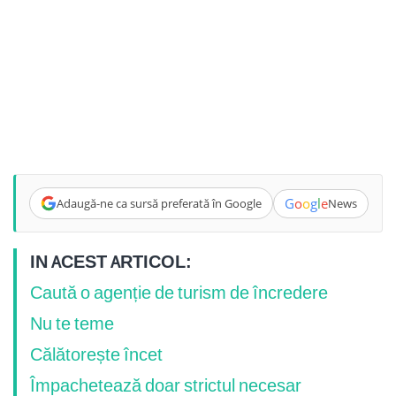
G
o
o
g
l
e
Adaugă-ne ca sursă preferată în Google
News
IN ACEST ARTICOL:
Caută o agenție de turism de încredere
Nu te teme
Călătorește încet
Împachetează doar strictul necesar