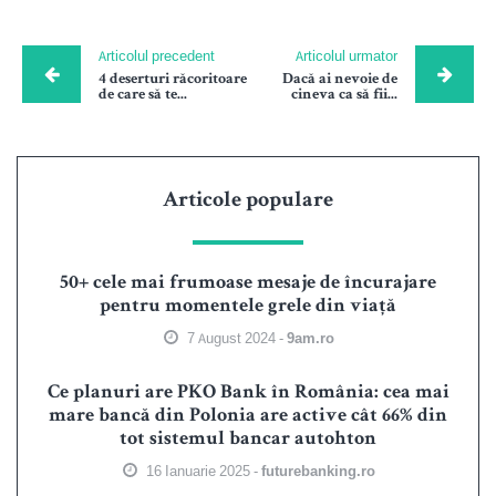
Articolul precedent
Articolul urmator
4 deserturi răcoritoare
Dacă ai nevoie de
de care să te...
cineva ca să fii...
Articole populare
50+ cele mai frumoase mesaje de încurajare
pentru momentele grele din viață
7 August 2024 -
9am.ro
Ce planuri are PKO Bank în România: cea mai
mare bancă din Polonia are active cât 66% din
tot sistemul bancar autohton
16 Ianuarie 2025 -
futurebanking.ro