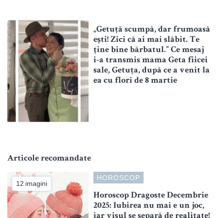
„Getuță scumpă, dar frumoasă
ești! Zici că ai mai slăbit. Te
ține bine bărbatul.” Ce mesaj
i-a transmis mama Geta fiicei
sale, Getuța, după ce a venit la
ea cu flori de 8 martie
Articole recomandate
HOROSCOP
12 imagini
Horoscop Dragoste Decembrie
2025: Iubirea nu mai e un joc,
iar visul se separă de realitate!