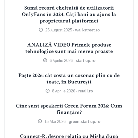
Sumă record cheltuită de utilizatorii
OnlyFans în 2024. Câți bani au ajuns la
proprietarul platformei
25 August 2025 -
wall-street.ro
ANALIZĂ VIDEO Primele produse
tehnologice sunt mai mereu proaste
6 Aprilie 2026 -
start-up.ro
Paște 2026: cât costă un cozonac plin cu de
toate, în București
8 Aprilie 2026 -
retail.ro
Cine sunt speakerii Green Forum 2026: Cum
finanțăm?
15 Mai 2026 -
green.start-up.ro
Connect-R, despre relația cu Misha după