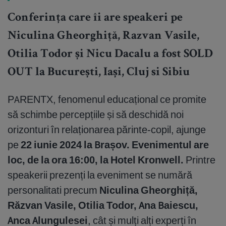
Conferința care îi are speakeri pe
Niculina Gheorghiță, Razvan Vasile,
Otilia Todor și Nicu Dacalu a fost SOLD
OUT la București, Iași, Cluj si Sibiu
PARENTX, fenomenul educațional ce promite
să schimbe percepțiile și să deschidă noi
orizonturi în relaționarea părinte-copil, ajunge
pe
22 iunie 2024 la Brașov. Evenimentul are
loc, de la ora 16:00, la Hotel Kronwell.
Printre
speakerii prezenți la eveniment se numără
personalitati precum
Niculina Gheorghiță,
Răzvan Vasile, Otilia Todor, Ana Baiescu,
Anca Alungulesei
, cât și mulți alți experți în