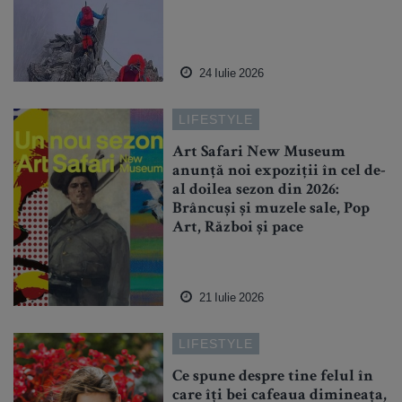
24 Iulie 2026
LIFESTYLE
Art Safari New Museum
anunță noi expoziții în cel de-
al doilea sezon din 2026:
Brâncuși și muzele sale, Pop
Art, Război și pace
21 Iulie 2026
LIFESTYLE
Ce spune despre tine felul în
care îți bei cafeaua dimineața,