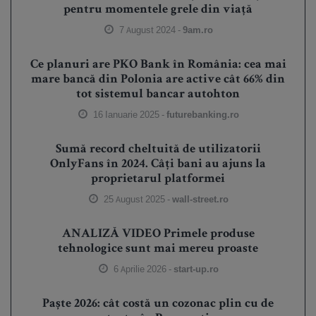
pentru momentele grele din viață
7 August 2024 -
9am.ro
Ce planuri are PKO Bank în România: cea mai
mare bancă din Polonia are active cât 66% din
tot sistemul bancar autohton
16 Ianuarie 2025 -
futurebanking.ro
Sumă record cheltuită de utilizatorii
OnlyFans în 2024. Câți bani au ajuns la
proprietarul platformei
25 August 2025 -
wall-street.ro
ANALIZĂ VIDEO Primele produse
tehnologice sunt mai mereu proaste
6 Aprilie 2026 -
start-up.ro
Paște 2026: cât costă un cozonac plin cu de