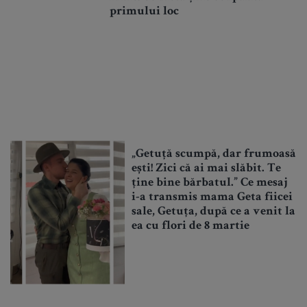
primului loc
„Getuță scumpă, dar frumoasă
ești! Zici că ai mai slăbit. Te
ține bine bărbatul.” Ce mesaj
i-a transmis mama Geta fiicei
sale, Getuța, după ce a venit la
ea cu flori de 8 martie