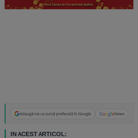
G
o
o
g
l
e
Adaugă-ne ca sursă preferată în Google
News
IN ACEST ARTICOL: