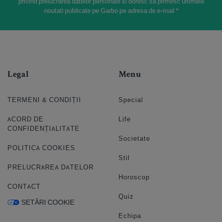
privind prelucrarea datelor personale si doresc sa primesc ultimele
noutati publicate pe Garbo pe adresa de e-mail *
Legal
Menu
TERMENI & CONDIȚII
Special
ACORD DE
Life
CONFIDENȚIALITATE
Societate
POLITICA COOKIES
Stil
PRELUCRAREA DATELOR
Horoscop
CONTACT
Quiz
SETĂRI COOKIE
Echipa