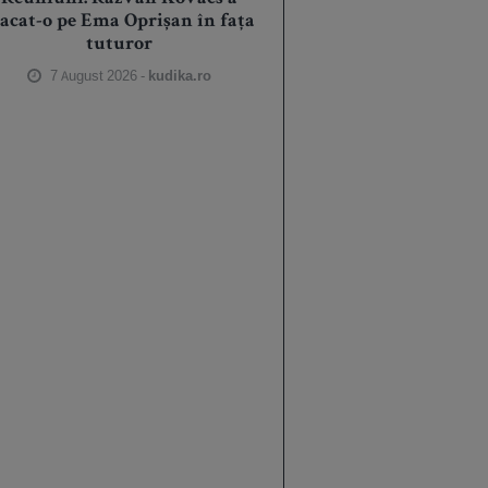
tacat-o pe Ema Oprișan în fața
tuturor
7 August 2026 -
kudika.ro