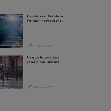
Călătoria sufletului –
Drumul nevăzut către
adevărata esență,
posibil cel mai
important drum pe
care îl vom parcurge
vreodată
13 August 2025
Ce nu e bine să faci
când plouă: sfaturi
practice pentru zilele
mohorâte
9 Octombrie 2025