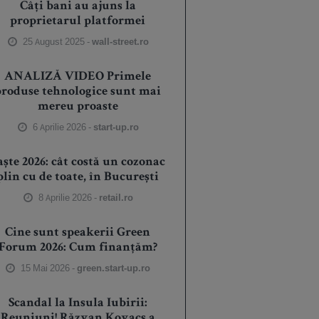
Câți bani au ajuns la
proprietarul platformei
25 August 2025 -
wall-street.ro
ANALIZĂ VIDEO Primele
produse tehnologice sunt mai
mereu proaste
6 Aprilie 2026 -
start-up.ro
aște 2026: cât costă un cozonac
plin cu de toate, în București
8 Aprilie 2026 -
retail.ro
Cine sunt speakerii Green
Forum 2026: Cum finanțăm?
15 Mai 2026 -
green.start-up.ro
Scandal la Insula Iubirii:
Reuniuni! Răzvan Kovacs a