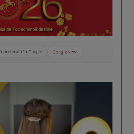
G
o
o
g
l
e
ă preferată în Google
News