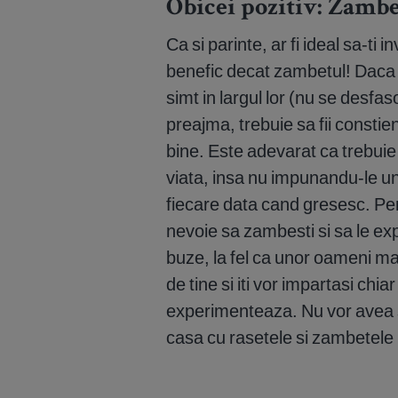
Obicei pozitiv: Zambe
Ca si parinte, ar fi ideal sa-ti
benefic decat zambetul! Daca est
simt in largul lor (nu se desfaso
preajma, trebuie sa fii constien
bine. Este adevarat ca trebuie sa
viata, insa nu impunandu-le un 
fiecare data cand gresesc. Pe
nevoie sa zambesti si sa le expl
buze, la fel ca unor oameni mar
de tine si iti vor impartasi chia
experimenteaza. Nu vor avea se
casa cu rasetele si zambetele 