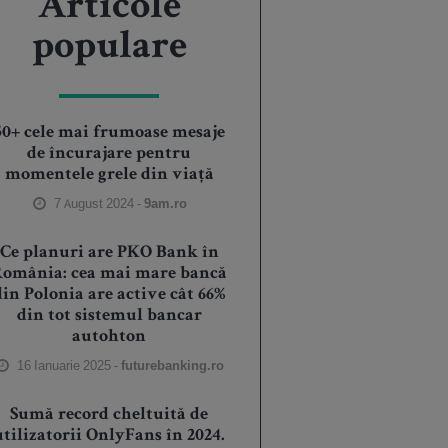
Articole
populare
50+ cele mai frumoase mesaje
de încurajare pentru
momentele grele din viață
7 August 2024 -
9am.ro
Ce planuri are PKO Bank în
România: cea mai mare bancă
din Polonia are active cât 66%
din tot sistemul bancar
autohton
16 Ianuarie 2025 -
futurebanking.ro
Sumă record cheltuită de
utilizatorii OnlyFans în 2024.