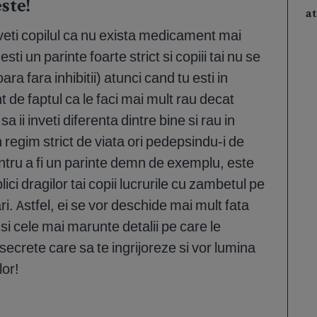
ste!
a
 inveti copilul ca nu exista medicament mai
i un parinte foarte strict si copiii tai nu se
ara fara inhibitii) atunci cand tu esti in
t de faptul ca le faci mai mult rau decat
 ii inveti diferenta dintre bine si rau in
regim strict de viata ori pedepsindu-i de
ntru a fi un parinte demn de exemplu, este
ici dragilor tai copii lucrurile cu zambetul pe
i. Astfel, ei se vor deschide mai mult fata
r si cele mai marunte detalii pe care le
crete care sa te ingrijoreze si vor lumina
lor!