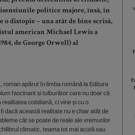
ăim, precum dezechilibrul climatic,
isensiunile politice majore, însă, în
 o distopie – una atât de bine scrisă,
alistul american Michael Lewis a
1984, de George Orwell) al
P
r
, roman apărut în limba română la Editura
olum fascinant și tulburător care nu doar că
 realitatea cotidiană, ci vine și cu o
fi dacă această realitate nu e chiar atât de
bleme cât se poate de reale ale vremurilor
hilibrul climatic, teama tot mai acută sau