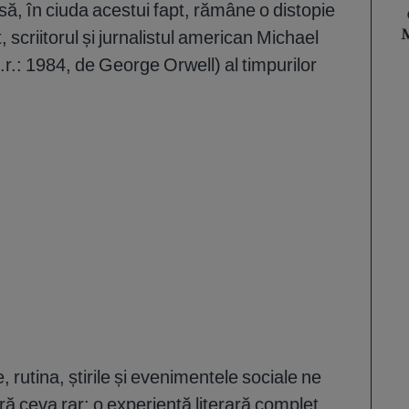
nsă, în ciuda acestui fapt, rămâne o distopie
, scriitorul și jurnalistul american Michael
M
r.: 1984, de George Orwell) al timpurilor
ce, rutina, știrile și evenimentele sociale ne
ră ceva rar: o experiență literară complet