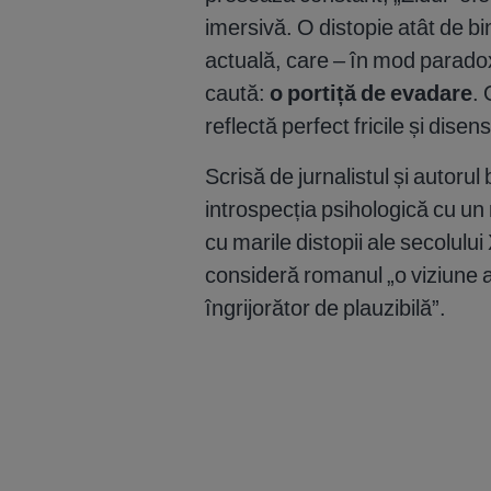
imersivă. O distopie atât de bi
actuală, care – în mod paradox
caută:
o portiță de evadare
.
reflectă perfect fricile și disen
Scrisă de jurnalistul și autorul 
introspecția psihologică cu un
cu marile distopii ale secolului
consideră romanul „o viziune a v
îngrijorător de plauzibilă”.