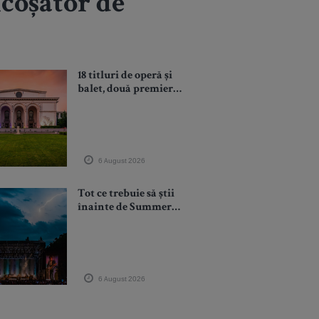
icoșător de
18 titluri de operă și
balet, două premiere –
„Tannhäuser” și
„Giselle” - în
octombrie, noiembrie
și decembrie 2026
6 August 2026
Tot ce trebuie să știi
înainte de Summer
Well 2026. Ghidul
complet pentru ediția
aniversară de 15 ani
6 August 2026