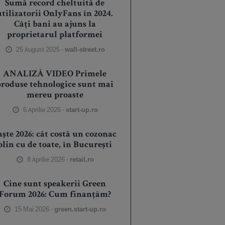
Sumă record cheltuită de
utilizatorii OnlyFans în 2024.
Câți bani au ajuns la
proprietarul platformei
25 August 2025 -
wall-street.ro
ANALIZĂ VIDEO Primele
produse tehnologice sunt mai
mereu proaste
6 Aprilie 2026 -
start-up.ro
aște 2026: cât costă un cozonac
plin cu de toate, în București
8 Aprilie 2026 -
retail.ro
Cine sunt speakerii Green
Forum 2026: Cum finanțăm?
15 Mai 2026 -
green.start-up.ro