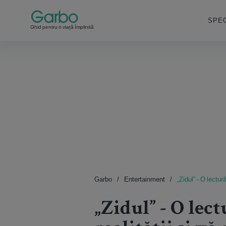
SPEC
Ghid pentru o viață împlinită
Garbo
Entertainment
„Zidul” - O lectur
„Zidul” - O lec