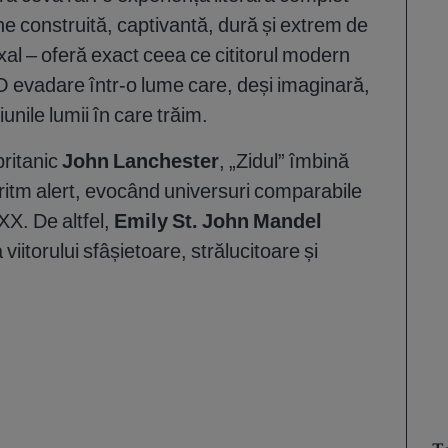
ne construită, captivantă, dură și extrem de
al – oferă exact ceea ce cititorul modern
 O evadare într-o lume care, deși imaginară,
siunile lumii în care trăim.
britanic
John Lanchester
, „Zidul” îmbină
 ritm alert, evocând universuri comparabile
 XX. De altfel,
Emily St. John Mandel
iitorului sfâșietoare, strălucitoare și