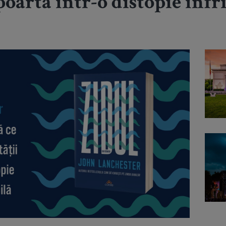
 poartă într-o distopie înfr