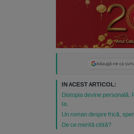
Adaugă-ne ca surs
IN ACEST ARTICOL:
Distopia devine personală. 
ta.
Un roman despre frică, speran
De ce merită citită?