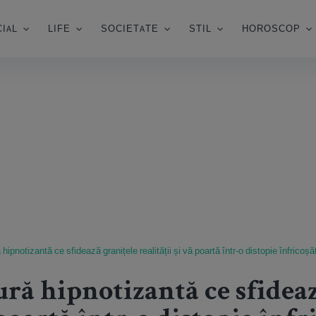
IAL
LIFE
SOCIETATE
STIL
HOROSCOP
ă hipnotizantă ce sfidează granițele realității și vă poartă într-o distopie înfricoșă
tură hipnotizantă ce sfidea