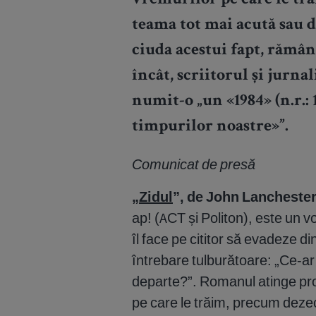
vremurilor pe care le tr
teama tot mai acută sau d
ciuda acestui fapt, rămâne
încât, scriitorul și jurn
numit-o „un «1984» (n.r.: 
timpurilor noastre»”.
Comunicat de presă
„
Zidul
”, de John Lancheste
ap! (ACT și Politon), este un v
îl face pe cititor să evadeze din
întrebare tulburătoare: „Ce-ar 
departe?”. Romanul atinge pro
pe care le trăim, precum dezec