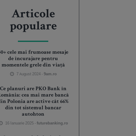
Articole
populare
50+ cele mai frumoase mesaje
de încurajare pentru
momentele grele din viață
7 August 2024 -
9am.ro
Ce planuri are PKO Bank în
România: cea mai mare bancă
din Polonia are active cât 66%
din tot sistemul bancar
autohton
16 Ianuarie 2025 -
futurebanking.ro