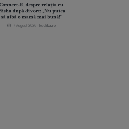
Connect-R, despre relația cu
isha după divorț: „Nu putea
să aibă o mamă mai bună!”
7 August 2026 -
kudika.ro