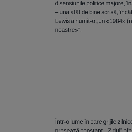
disensiunile politice majore, î
– una atât de bine scrisă, încât
Lewis a numit-o „un «1984» (n.
noastre»”.
Într-o lume în care grijile zilni
presează constant, „Zidul” ofe