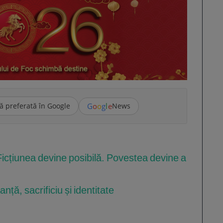
G
o
o
g
l
e
ă preferată în Google
News
Ficțiunea devine posibilă. Povestea devine a
ță, sacrificiu și identitate