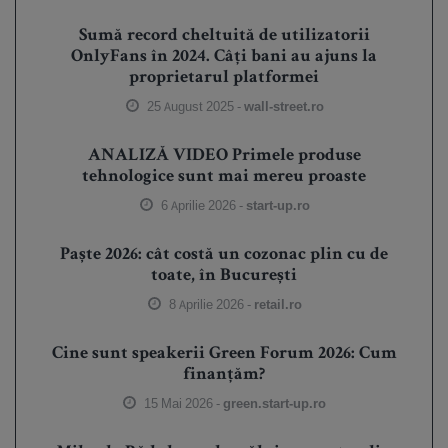
Sumă record cheltuită de utilizatorii
OnlyFans în 2024. Câți bani au ajuns la
proprietarul platformei
25 August 2025 -
wall-street.ro
ANALIZĂ VIDEO Primele produse
tehnologice sunt mai mereu proaste
6 Aprilie 2026 -
start-up.ro
Paște 2026: cât costă un cozonac plin cu de
toate, în București
8 Aprilie 2026 -
retail.ro
Cine sunt speakerii Green Forum 2026: Cum
finanțăm?
15 Mai 2026 -
green.start-up.ro