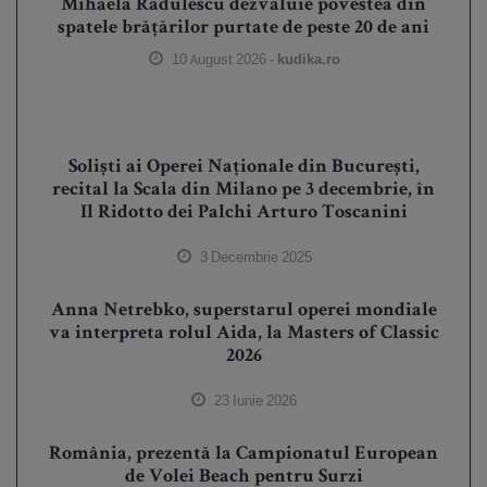
Mihaela Rădulescu dezvăluie povestea din
spatele brățărilor purtate de peste 20 de ani
10 August 2026 -
kudika.ro
Soliști ai Operei Naționale din București,
recital la Scala din Milano pe 3 decembrie, în
Il Ridotto dei Palchi Arturo Toscanini
3 Decembrie 2025
Anna Netrebko, superstarul operei mondiale
va interpreta rolul Aida, la Masters of Classic
2026
23 Iunie 2026
România, prezentă la Campionatul European
de Volei Beach pentru Surzi