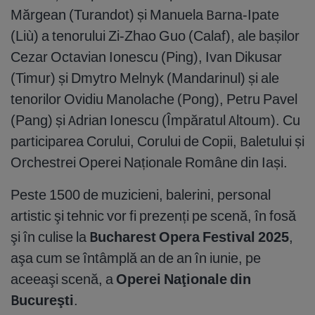
Mărgean (Turandot) și Manuela Barna-Ipate
(Liù) a tenorului Zi-Zhao Guo (Calaf), ale bașilor
Cezar Octavian Ionescu (Ping), Ivan Dikusar
(Timur) și Dmytro Melnyk (Mandarinul) și ale
tenorilor Ovidiu Manolache (Pong), Petru Pavel
(Pang) și Adrian Ionescu (Împăratul Altoum). Cu
participarea Corului, Corului de Copii, Baletului și
Orchestrei Operei Naționale Române din Iași.
Peste 1500 de muzicieni, balerini, personal
artistic şi tehnic vor fi prezenți pe scenă, în fosă
şi în culise la
Bucharest Opera Festival 2025
,
aşa cum se întâmplă an de an în iunie, pe
aceeaşi scenă, a
Operei Naţionale din
Bucureşti
.