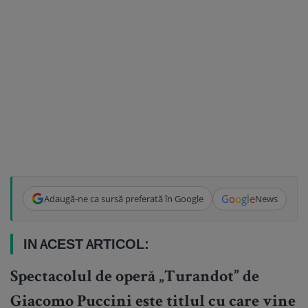
G
o
o
g
l
e
Adaugă-ne ca sursă preferată în Google
News
IN ACEST ARTICOL:
Spectacolul de operă „Turandot” de
Giacomo Puccini este titlul cu care vine