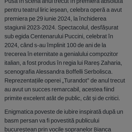
Pusă în scenă anul trecut în premieră absolută
pentru teatrul liric ieșean, celebra operă a avut
premiera pe 29 iunie 2024, la închiderea
stagiunii 2023-2024. Spectacolul, desfășurat
sub egida Centenarului Puccini, celebrat în
2024, când s-au împlinit 100 de ani de la
trecerea în eternitate a genialului compozitor
italian, a fost produs în regia lui Rareș Zaharia,
scenografia Alessandra Boffelli Serbolisca.
Reprezentațiile operei „Turandot” de anul trecut
au avut un succes remarcabil, acestea fiind
primite excelent atât de public, cât și de critici.
Enigmatica poveste de iubire inspirată după un
basm persan va fi povestită publicului
bucureștean prin vocile sopranelor Bianca