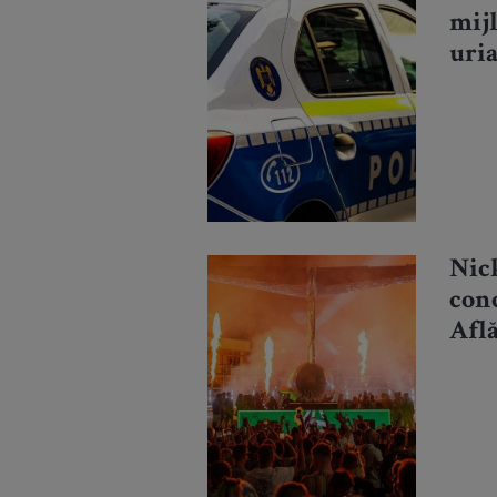
mij
uria
poli
Nick
con
Află
rec