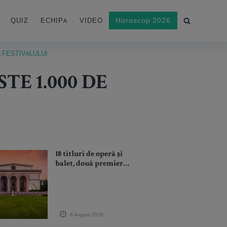
Horoscop 2026
QUIZ
ECHIPA
VIDEO
 FESTIVALULUI
E 1.000 DE
18 titluri de operă și
balet, două premiere –
„Tannhäuser” și
„Giselle” - în
octombrie, noiembrie
și decembrie 2026
6 August 2026