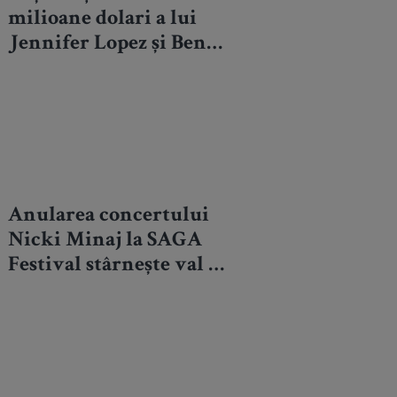
milioane dolari a lui
Jennifer Lopez și Ben
Affleck, scoasă la
vânzare: Vezi imagini
exclusive
Anularea concertului
Nicki Minaj la SAGA
Festival stârnește val de
ironii pe internet