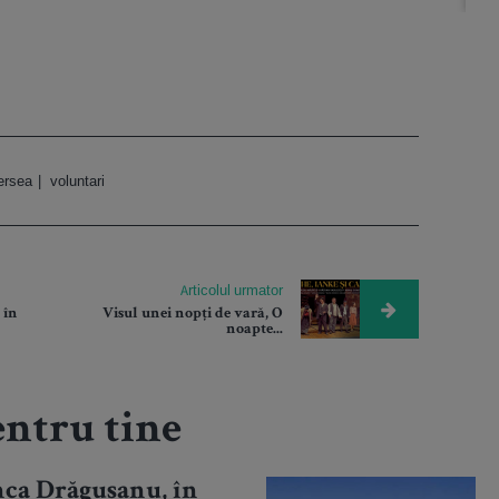
ersea
voluntari
Articolul urmator
 în
Visul unei nopți de vară, O
noapte...
ntru tine
nca Drăgușanu, în