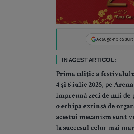
Adaugă-ne ca surs
IN ACEST ARTICOL:
Prima ediție a festivalul
4 și 6 iulie 2025, pe Aren
împreună zeci de mii de p
o echipă extinsă de orga
acestui mecanism sunt vo
la succesul celor mai mar