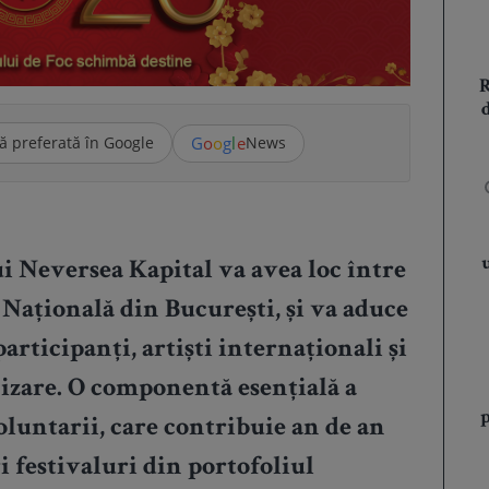
G
o
o
g
l
e
ă preferată în Google
News
ui Neversea Kapital va avea loc între
a Națională din București, și va aduce
articipanți, artiști internaționali și
nizare. O componentă esențială a
luntarii, care contribuie an de an
i festivaluri din portofoliul