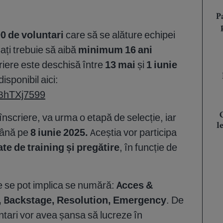
P
0 de voluntari
care să se alăture echipei
ați trebuie să aibă
minimum 16 ani
criere este deschisă între
13 mai
și
1 iunie
disponibil aici:
ZBhTXj7599
nscriere, va urma o etapă de selecție, iar
l
 până pe
8 iunie 2025.
Aceștia vor participa
te de training și pregătire
, în funcție de
e se pot implica se numără:
Acces &
s, Backstage, Resolution, Emergency
. De
tari vor avea șansa să lucreze în