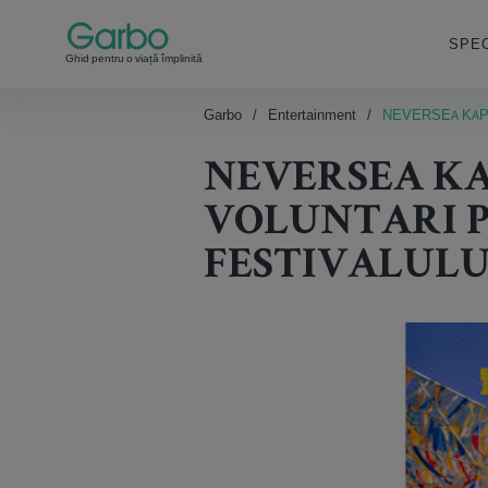
SPEC
Ghid pentru o viață împlinită
Garbo
Entertainment
NEVERSEA KAPI
NEVERSEA KA
VOLUNTARI P
FESTIVALULU