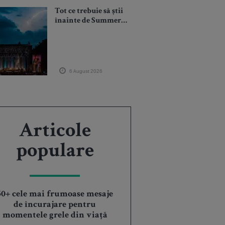
Tot ce trebuie să știi
înainte de Summer
Well 2026. Ghidul
complet pentru ediția
aniversară de 15 ani
6 August 2026
Articole
populare
50+ cele mai frumoase mesaje
de încurajare pentru
momentele grele din viață