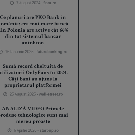
7 August 2024 -
9am.ro
Ce planuri are PKO Bank în
România: cea mai mare bancă
din Polonia are active cât 66%
din tot sistemul bancar
autohton
16 Ianuarie 2025 -
futurebanking.ro
Sumă record cheltuită de
utilizatorii OnlyFans în 2024.
Câți bani au ajuns la
proprietarul platformei
25 August 2025 -
wall-street.ro
ANALIZĂ VIDEO Primele
produse tehnologice sunt mai
mereu proaste
6 Aprilie 2026 -
start-up.ro