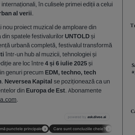
 internaționali, în culisele primei ediții a celui
ban al verii
.
i nou proiect muzical de amploare din
Tr
 din spatele festivalurilor
UNTOLD
și
iență urbană completă, festivalul transformă
ti
într-un hub al muzicii, tehnologiei și
diție are loc între
4 și 6 iulie 2025
și
S
 din genuri precum
EDM, techno, tech
a
n
.
Neversea Kapital
se poziționează ca un
ntelor din
Europa de Est
. Abonamente
ea.com
.
C