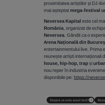
proximitatea artiștilor și DJ-ilor
mai așteptat
mega-festival ur
Neversea Kapital
este cel ma
România
, organizat de echipa
Neversea
. Gândit ca o exper
Arena Națională din Bucureș
entertainmentului live. Prima e
reunește artiști internaționali
house, hip-hop, trap
și
urba
nou reper în industria evenime
disponibile pe:
https://nevers