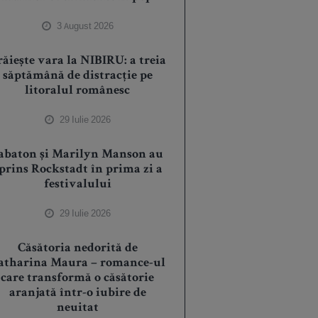
3 August 2026
ăiește vara la NIBIRU: a treia
săptămână de distracție pe
litoralul românesc
29 Iulie 2026
abaton și Marilyn Manson au
prins Rockstadt în prima zi a
festivalului
29 Iulie 2026
Căsătoria nedorită de
atharina Maura – romance-ul
care transformă o căsătorie
aranjată într-o iubire de
neuitat