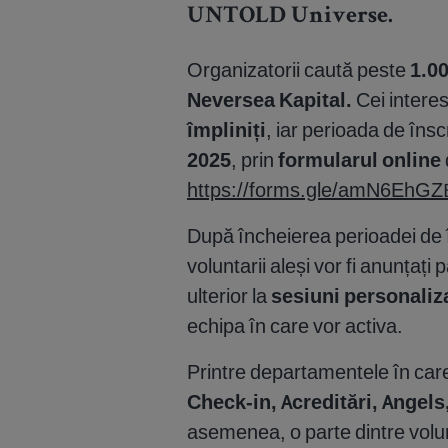
UNTOLD Universe.
Organizatorii caută peste
1.00
Neversea Kapital.
Cei interes
împliniți
, iar perioada de îns
2025
, prin
formularul online
https://forms.gle/amN6EhG
După încheierea perioadei de î
voluntarii aleși vor fi anunțați
ulterior la
sesiuni personaliza
echipa în care vor activa.
Printre departamentele în car
Check-in, Acreditări, Angel
asemenea, o parte dintre volun