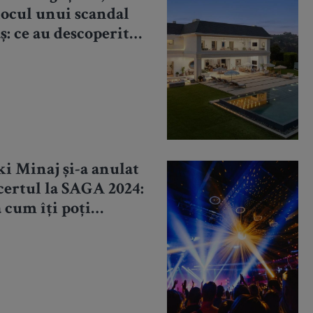
locul unui scandal
ș: ce au descoperit
țiștii
i Minaj și-a anulat
certul la SAGA 2024:
 cum îți poți
upera banii