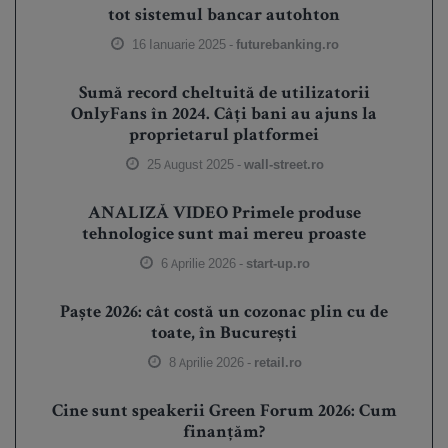
tot sistemul bancar autohton
16 Ianuarie 2025 -
futurebanking.ro
Sumă record cheltuită de utilizatorii
OnlyFans în 2024. Câți bani au ajuns la
proprietarul platformei
25 August 2025 -
wall-street.ro
ANALIZĂ VIDEO Primele produse
tehnologice sunt mai mereu proaste
6 Aprilie 2026 -
start-up.ro
Paște 2026: cât costă un cozonac plin cu de
toate, în București
8 Aprilie 2026 -
retail.ro
Cine sunt speakerii Green Forum 2026: Cum
finanțăm?