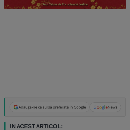
G
o
o
g
l
e
Adaugă-ne ca sursă preferată în Google
News
IN ACEST ARTICOL: