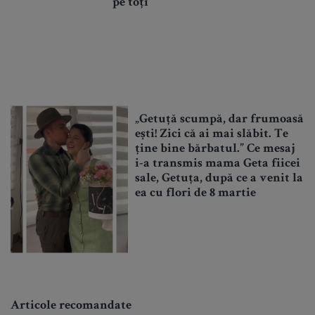
pe toți
„Getuță scumpă, dar frumoasă
ești! Zici că ai mai slăbit. Te
ține bine bărbatul.” Ce mesaj
i-a transmis mama Geta fiicei
sale, Getuța, după ce a venit la
ea cu flori de 8 martie
Articole recomandate