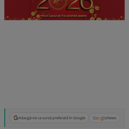
G
o
o
g
l
e
Adaugă-ne ca sursă preferată în Google
News