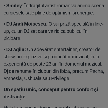
•
Smiley
: Îndrăgitul artist român va anima scena
cu piesele sale pline de optimism și energie.
•
DJ Andi Moisescu
: O surpriză specială în line-
up, cu un DJ set care va ridica publicul în
picioare.
•
DJ Aqila:
Un adevărat entertainer, creator de
show-uri explozive și producător muzical, cu o
experiență de peste 23 ani în domeniul muzical.
Dj de renume în cluburi din Ibiza, precum Pacha,
Amnesia, Ushuaia sau Privilege.
Un spațiu unic, conceput pentru confort și
distracție
Hala Laminor va deveni centrul distracției, cu