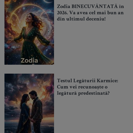
Zodia BINECUVÂNTATĂ în
2026. Va avea cel mai bun an
din ultimul deceniu!
Testul Legăturii Karmice:
Cum vei recunoaște o
legătură predestinată?