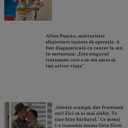
Alina Pușcău, mărturisire
sfâșietoare înainte de operație. A
fost diagnosticată cu cancer la sân
în metastază: „Este singurul
tratament care o să mă ajute să
îmi salvez viața”
„Getuță scumpă, dar frumoasă
ești! Zici că ai mai slăbit. Te
ține bine bărbatul.” Ce mesaj
i-a transmis mama Geta fiicei