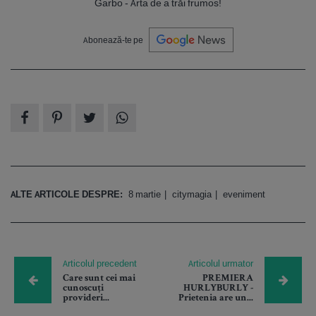
Garbo - Arta de a trăi frumos!
Abonează-te pe
ALTE ARTICOLE DESPRE:
8 martie
citymagia
eveniment
Articolul precedent
Articolul urmator
Care sunt cei mai
PREMIERA
cunoscuți
HURLYBURLY -
provideri...
Prietenia are un...