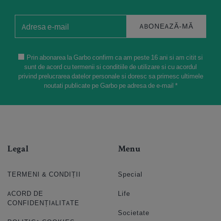
ABONEAZĂ-MĂ
Prin abonarea la Garbo confirm ca am peste 16 ani si am citit si
sunt de acord cu termenii si conditiile de utilizare si cu acordul
privind prelucrarea datelor personale si doresc sa primesc ultimele
noutati publicate pe Garbo pe adresa de e-mail *
Legal
Menu
TERMENI & CONDIȚII
Special
ACORD DE
Life
CONFIDENȚIALITATE
Societate