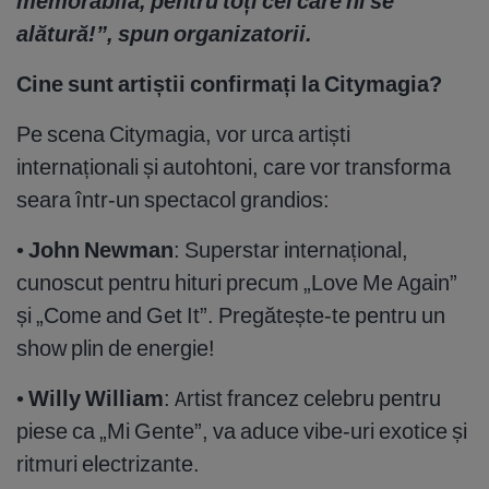
memorabilă, pentru toți cei care ni se
alătură!”, spun organizatorii.
Cine sunt artiștii confirmați la Citymagia?
Pe scena Citymagia, vor urca artiști
internaționali și autohtoni, care vor transforma
seara într-un spectacol grandios:
•
John Newman
: Superstar internațional,
cunoscut pentru hituri precum „Love Me Again”
și „Come and Get It”. Pregătește-te pentru un
show plin de energie!
•
Willy William
: Artist francez celebru pentru
piese ca „Mi Gente”, va aduce vibe-uri exotice și
ritmuri electrizante.