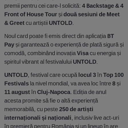
premii pentru cei care-l solicită:
4 Backstage & 4
Front of House Tour
și
două sesiuni de Meet
& Greet
cu artiștii
UNTOLD
.
Noul card poate fi emis direct din aplicația
BT
Pay
și garantează o experiență de plată sigură și
comodă, combinând inovația
Visa
cu energia și
spiritul vibrant al festivalului
UNTOLD
.
UNTOLD
, festival care ocupă
locul 3
în
Top 100
Festivals
la nivel mondial, va avea loc între
8
și
11 august
în
Cluj-Napoca
. Ediția de anul
acesta promite să fie o altă experiență
memorabilă, cu peste
250 de artiști
internaționali și naționali
, inclusiv live act-uri
în premieră pentru România și un lineup în are