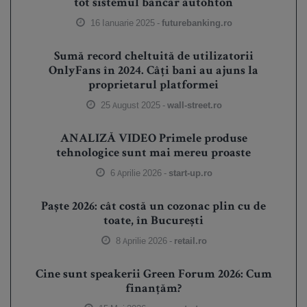
tot sistemul bancar autohton
16 Ianuarie 2025 -
futurebanking.ro
Sumă record cheltuită de utilizatorii
OnlyFans în 2024. Câți bani au ajuns la
proprietarul platformei
25 August 2025 -
wall-street.ro
ANALIZĂ VIDEO Primele produse
tehnologice sunt mai mereu proaste
6 Aprilie 2026 -
start-up.ro
Paște 2026: cât costă un cozonac plin cu de
toate, în București
8 Aprilie 2026 -
retail.ro
Cine sunt speakerii Green Forum 2026: Cum
finanțăm?