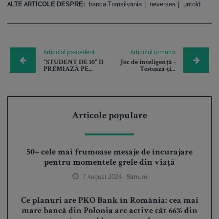
ALTE ARTICOLE DESPRE:
banca Transilvania
neversea
untold
Articolul precedent
Articolul urmator
“STUDENT DE 10” ÎI
Joc de inteligență -
PREMIAZĂ PE...
Testează-ți...
Articole populare
50+ cele mai frumoase mesaje de încurajare
pentru momentele grele din viață
7 August 2024 -
9am.ro
Ce planuri are PKO Bank în România: cea mai
mare bancă din Polonia are active cât 66% din