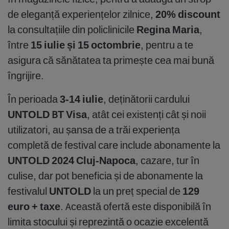
de eleganță experiențelor zilnice,
20% discount
la consultațiile din policlinicile
Regina Maria
,
între
15 iulie și 15 octombrie
, pentru a te
asigura că sănătatea ta primește cea mai bună
îngrijire.
În perioada
3-14 iulie
, deținătorii cardului
UNTOLD BT Visa
, atât cei existenți cât și noii
utilizatori, au șansa de a trăi experiența
completă de festival care include abonamente la
UNTOLD 2024 Cluj-Napoca
, cazare, tur în
culise, dar pot beneficia și de abonamente la
festivalul
UNTOLD
la un preț special de
129
euro + taxe
. Această ofertă este disponibilă în
limita stocului și reprezintă o ocazie excelentă