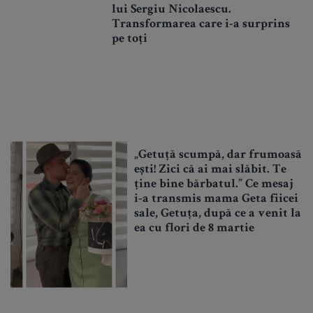
lui Sergiu Nicolaescu.
Transformarea care i-a surprins
pe toți
„Getuță scumpă, dar frumoasă
ești! Zici că ai mai slăbit. Te
ține bine bărbatul.” Ce mesaj
i-a transmis mama Geta fiicei
sale, Getuța, după ce a venit la
ea cu flori de 8 martie