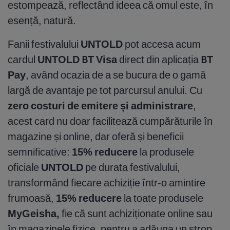
estompează, reflectând ideea că omul este, în
esență, natură.
Fanii festivalului
UNTOLD
pot accesa acum
cardul
UNTOLD BT Visa
direct din aplicația
BT
Pay
, având ocazia de a se bucura de o gamă
largă de avantaje pe tot parcursul anului. Cu
zero costuri de emitere și administrare
,
acest card nu doar facilitează cumpărăturile în
magazine și online, dar oferă și beneficii
semnificative:
15% reducere
la produsele
oficiale
UNTOLD
pe durata festivalului,
transformând fiecare achiziție într-o amintire
frumoasă,
15% reducere
la toate produsele
MyGeisha,
fie că sunt achiziționate online sau
în magazinele fizice, pentru a adăuga un strop