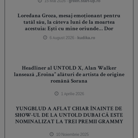
15 Mai 2026 -
green.start-up.ro
Loredana Groza, mesaj emoționant pentru
tatăl său, la câteva luni de la moartea
acestuia: Ești cu mine oriunde… Dor
6 August 2026 -
kudika.ro
Headliner al UNTOLD X, Alan Walker
lansează „Eroina” alături de artista de origine
română Sorana
1 Aprilie 2026
YUNGBLUD A AFLAT CHIAR ÎNAINTE DE
SHOW-UL DE LA UNTOLD DUBAI CĂ ESTE
NOMINALIZAT LA TREI PREMII GRAMMY
10 Noiembrie 2025