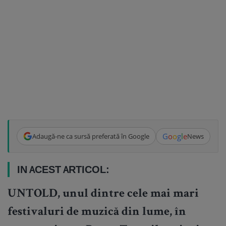
G
o
o
g
l
e
Adaugă-ne ca sursă preferată în Google
News
IN ACEST ARTICOL:
UNTOLD, unul dintre cele mai mari
festivaluri de muzică din lume, în