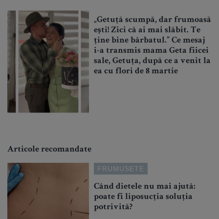
„Getuță scumpă, dar frumoasă
ești! Zici că ai mai slăbit. Te
ține bine bărbatul.” Ce mesaj
i-a transmis mama Geta fiicei
sale, Getuța, după ce a venit la
ea cu flori de 8 martie
Articole recomandate
FRUMUSETE
Când dietele nu mai ajută:
poate fi liposucția soluția
potrivită?