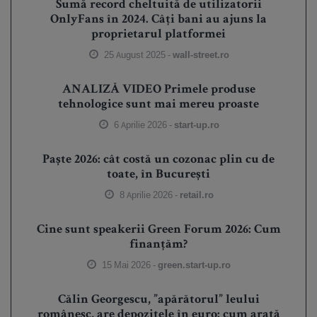
Sumă record cheltuită de utilizatorii
OnlyFans în 2024. Câți bani au ajuns la
proprietarul platformei
25 August 2025 -
wall-street.ro
ANALIZĂ VIDEO Primele produse
tehnologice sunt mai mereu proaste
6 Aprilie 2026 -
start-up.ro
Paște 2026: cât costă un cozonac plin cu de
toate, în București
8 Aprilie 2026 -
retail.ro
Cine sunt speakerii Green Forum 2026: Cum
finanțăm?
15 Mai 2026 -
green.start-up.ro
Călin Georgescu, ”apărătorul” leului
românesc, are depozitele în euro: cum arată