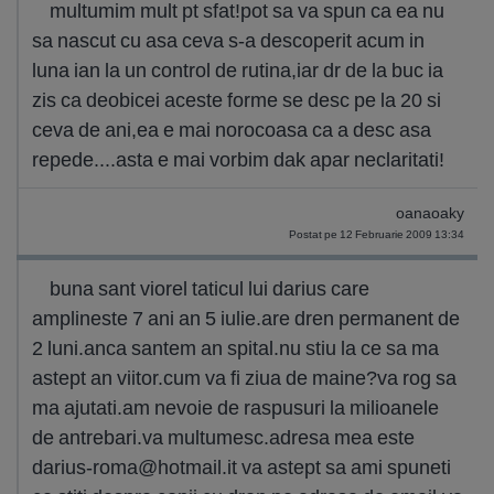
multumim mult pt sfat!pot sa va spun ca ea nu
sa nascut cu asa ceva s-a descoperit acum in
luna ian la un control de rutina,iar dr de la buc ia
zis ca deobicei aceste forme se desc pe la 20 si
ceva de ani,ea e mai norocoasa ca a desc asa
repede....asta e mai vorbim dak apar neclaritati!
oanaoaky
Postat pe 12 Februarie 2009 13:34
buna sant viorel taticul lui darius care
amplineste 7 ani an 5 iulie.are dren permanent de
2 luni.anca santem an spital.nu stiu la ce sa ma
astept an viitor.cum va fi ziua de maine?va rog sa
ma ajutati.am nevoie de raspusuri la milioanele
de antrebari.va multumesc.adresa mea este
darius-roma@hotmail.it
va astept sa ami spuneti