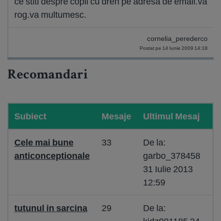
ce stiti despre copii cu dren pe adresa de email.va
rog.va multumesc.
cornelia_perederco
Postat pe 14 Iunie 2009 14:18
Recomandari
Subiect
Mesaje
Ultimul Mesaj
Cele mai bune
33
De la:
anticonceptionale
garbo_378458
31 Iulie 2013
12:59
tutunul in sarcina
29
De la: