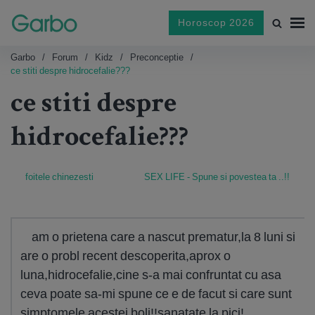
Horoscop 2026
Garbo
Forum
Kidz
Preconceptie
ce stiti despre hidrocefalie???
ce stiti despre
hidrocefalie???
foitele chinezesti
SEX LIFE - Spune si povestea ta ..!!
am o prietena care a nascut prematur,la 8 luni si
are o probl recent descoperita,aprox o
luna,hidrocefalie,cine s-a mai confruntat cu asa
ceva poate sa-mi spune ce e de facut si care sunt
simptomele acestei boli!!sanatate la pici!