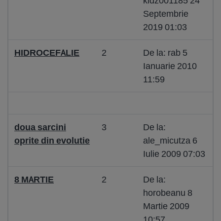
kidz001185 24
Septembrie
2019 01:03
HIDROCEFALIE
2
De la: rab 5
Ianuarie 2010
11:59
doua sarcini
3
De la:
oprite din evolutie
ale_micutza 6
Iulie 2009 07:03
8 MARTIE
2
De la:
horobeanu 8
Martie 2009
10:57