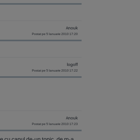
Anouk
Postat pe 5 Ianuarie 2010 17:20
logoff
Postat pe 5 Ianuarie 2010 17:22
Anouk
Postat pe 5 Ianuarie 2010 17:23
me cu capul de-un topic, de m-a