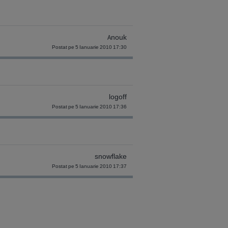
Anouk
Postat pe 5 Ianuarie 2010 17:30
logoff
Postat pe 5 Ianuarie 2010 17:36
snowflake
Postat pe 5 Ianuarie 2010 17:37