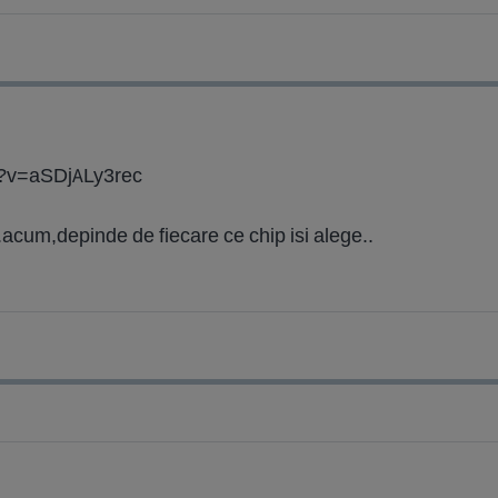
h?v=aSDjALy3rec
..acum,depinde de fiecare ce chip isi alege..