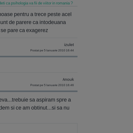
eti ca psihologia va fii de viitor in romania ?
moase pentru a trece peste acel
sunt de parere ca intodeuana
i se pare ca exagerez
izulet
Postat pe 5 Ianuarie 2010 16:44
Anouk
Postat pe 5 Ianuarie 2010 16:46
eva...trebuie sa aspiram spre a
dem si ce am obtinut...si sa nu