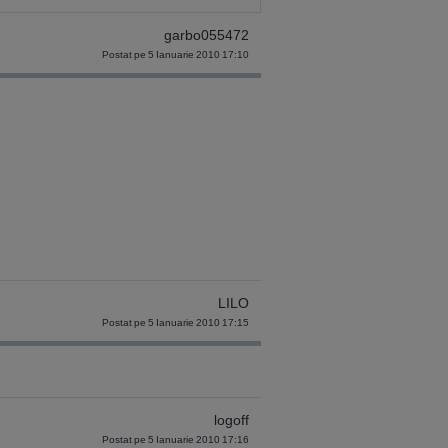
garbo055472
Postat pe 5 Ianuarie 2010 17:10
LILO
Postat pe 5 Ianuarie 2010 17:15
logoff
Postat pe 5 Ianuarie 2010 17:16