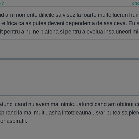
e ?
cred
d am momente dificile sa visez la foarte multe lucruri fru
-e frica ca as putea deveni dependenta de asa ceva. Eu 
t pentru a nu ne plafona si pentru a evolua insa uneori m
.atunci cand nu avem mai nimic...atunci cand am obtinut c
spirand la mai mult ..asha intotdeauna...s/ar putea sa pier
r aspiratii.