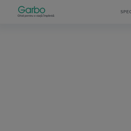
SPEC
Ghid pentru o viață împlinită