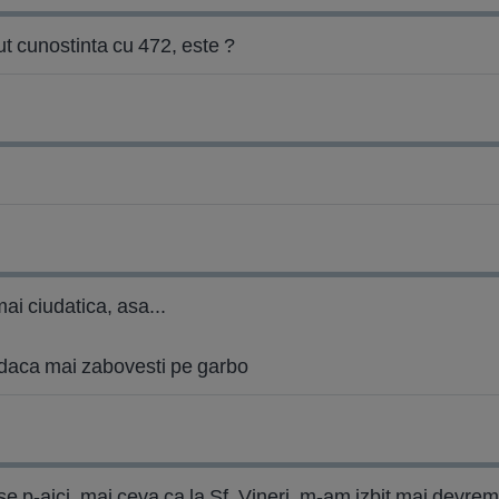
cut cunostinta cu 472, este ?
ai ciudatica, asa...
a daca mai zabovesti pe garbo
e p-aici, mai ceva ca la Sf. Vineri, m-am izbit mai devre