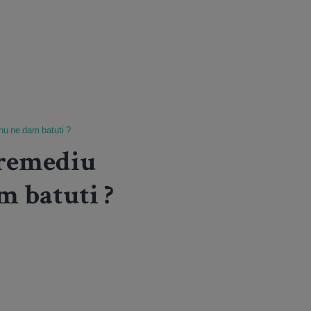
 nu ne dam batuti ?
 remediu
m batuti ?