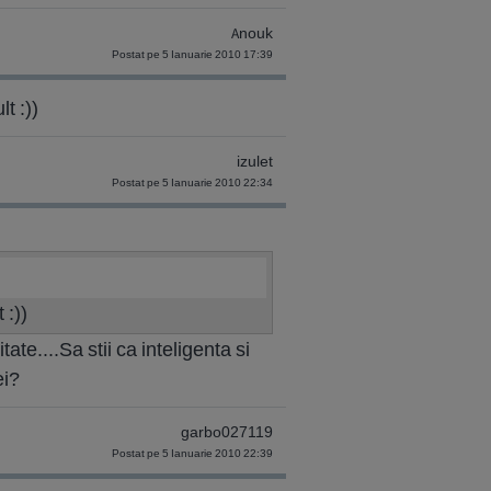
Anouk
Postat pe 5 Ianuarie 2010 17:39
t :))
izulet
Postat pe 5 Ianuarie 2010 22:34
 :))
te....Sa stii ca inteligenta si
ei?
garbo027119
Postat pe 5 Ianuarie 2010 22:39