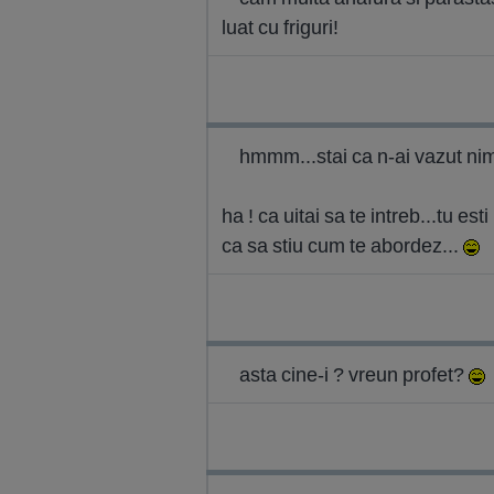
luat cu friguri!
hmmm...stai ca n-ai vazut nimic
ha ! ca uitai sa te intreb...tu es
ca sa stiu cum te abordez...
asta cine-i ? vreun profet?