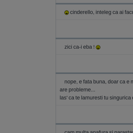
cinderello, inteleg ca ai fa
zici ca-i eba !
nope, e fata buna, doar ca e m
are probleme...
las' ca te lamuresti tu singuric
cam multa anafura si parastas