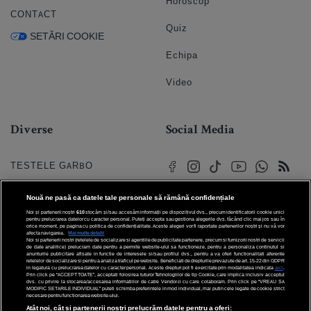
Horoscop
CONTACT
Quiz
SETĂRI COOKIE
Echipa
Video
Diverse
Social Media
TESTELE GARBO
HOROSCOP
Nouă ne pasă ca datele tale personale să rămână confidențiale
Noi și partenerii noștri
610
stocăm și/sau accesăm informații pe dispozitivul dvs., precum identificatorii cookie unici
HOROSCOPUL IUBIRII
pentru prelucrarea datelor cu caracter personal. Puteți accepta sau gestiona alegerile dvs. făcând clic mai jos sau în
orice moment, pe pagina cu politica de confidențialitate. Aceste alegeri vor fi raportate partenerilor noștri și nu vă vor
afecta navigarea.
Mai multe detalii
Noi si partenerii nostri (retelele de socializare si agentiile de publicitate partenere, precum si furnizorii nostri de servicii
© 2026 Internet Corp SRL
FORUMURI
de date analitice) prelucram date pentru a permite website-ului sa functioneze, pentru a personaliza continutul si
Toate drepturile rezervate
anunturile publicitare afisate in functie de interesele si/sau profilul dvs., pentru a va oferi functionalitati aferente
retelelor de socializare si pentru a analiza traficul pe website. Beneficiati de drepturile prevazute de art. 15-22 din GDPR
in legatura cu prelucrarea datelor cu caracter personal. Aceste drepturi pot fi exercitate prin modalitatea indicata
aici
.
TRATAMENTE NATURISTE
Prin click pe “ACCEPT TOATE”, acceptati folosirea tuturor Tehnologiilor de tip Cookie, care implica inclusiv acceptul
dvs. cu privire la stocarea/accesarea informatiilor de catre Vendor-ii cu care colaboram. Prin click pe “VREAU SA
MODIFIC SETARILE INDIVIDUAL” puteti schimba preferintele in mod individual, mai putin cele legate de cookie strict
necesare pentru functionarea website-ului.
DICTIONARE NUME
Atât noi, cât și partenerii noștri prelucrăm datele pentru a oferi: