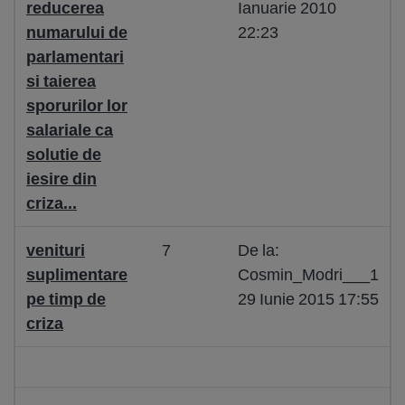
reducerea
Ianuarie 2010
numarului de
22:23
parlamentari
si taierea
sporurilor lor
salariale ca
solutie de
iesire din
criza...
venituri
7
De la:
suplimentare
Cosmin_Modri___1
pe timp de
29 Iunie 2015 17:55
criza