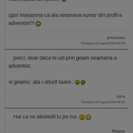
ups! inseamna ca ala seamana numa' din profil a
adventist?!
preciouss
Postat pe 16 August 2009 09:33
preci, doar daca te uiti prin geam seamana a
adventist..
si geamu` ala-i aburit taare..
kyra
Postat pe 16 August 2009 09:36
Hai ca ne aburesti tu pe noi.
Micass