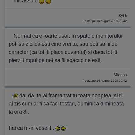
micassule
kyra
Postat pe 16 August 2009 09:42
Normal ca e foarte usor. In spatele monitorului
poti sa zici ca esti cine vrei tu, sau poti sa fii de
caracter (ca tot iti place cuvantul) si daca tot iti
pierzi timpul pe net sa fii exact cine esti.
Micass
Postat pe 16 August 2009 09:42
da, da, te-ai framantat tu toata noaptea, si ti-
ai zis cum ar fi sa faci testari, duminica dimineata
la ora 8..
hai ca m-ai veselit..