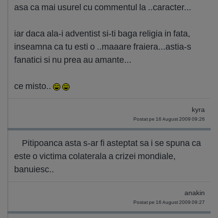
asa ca mai usurel cu commentul la ..caracter...
iar daca ala-i adventist si-ti baga religia in fata,
inseamna ca tu esti o ..maaare fraiera...astia-s
fanatici si nu prea au amante...
ce misto..
kyra
Postat pe 16 August 2009 09:26
Pitipoanca asta s-ar fi asteptat sa i se spuna ca
este o victima colaterala a crizei mondiale,
banuiesc..
anakin
Postat pe 16 August 2009 09:27