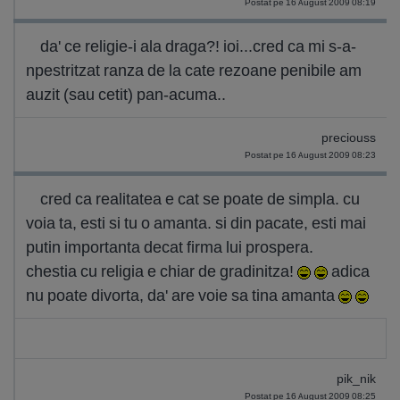
Postat pe 16 August 2009 08:19
da' ce religie-i ala draga?! ioi...cred ca mi s-a-
npestritzat ranza de la cate rezoane penibile am
auzit (sau cetit) pan-acuma..
preciouss
Postat pe 16 August 2009 08:23
cred ca realitatea e cat se poate de simpla. cu
voia ta, esti si tu o amanta. si din pacate, esti mai
putin importanta decat firma lui prospera.
chestia cu religia e chiar de gradinitza!
adica
nu poate divorta, da' are voie sa tina amanta
pik_nik
Postat pe 16 August 2009 08:25