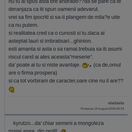
nu tu ai spus asta bre andrado??da se pare ca te
deranjaza ca iti spun oamenii adevarul.
vrei sa fim ipocriti si sa-ti plangem de mila?e uite
ca nu putem.
si realitatea cred ca o cunosti si tu.daca ai
asteptat lauri si imbratisari...ghinion.
esti amanta si asta o sa ramai.trebuia sa iti asumi
riscul cand ai ales aceasta"meserie".
da' poate ai tu si niste avantaje.
(ca de,omul
are o firma prospera)
si ca tot vorbiram de caracter,oare cine nu il are??
eladaela
Postat pe 16 August 2009 09:33
kyrutzo...da' chiar semeni a mongoleza
mami,asea..din profil..