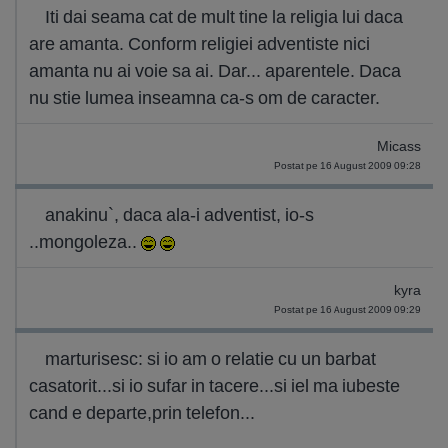
Iti dai seama cat de mult tine la religia lui daca
are amanta. Conform religiei adventiste nici
amanta nu ai voie sa ai. Dar... aparentele. Daca
nu stie lumea inseamna ca-s om de caracter.
Micass
Postat pe 16 August 2009 09:28
anakinu`, daca ala-i adventist, io-s
..mongoleza..
kyra
Postat pe 16 August 2009 09:29
marturisesc: si io am o relatie cu un barbat
casatorit...si io sufar in tacere...si iel ma iubeste
cand e departe,prin telefon...