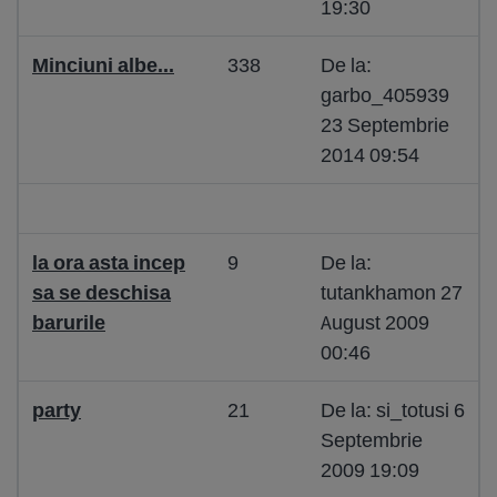
19:30
Minciuni albe...
338
De la:
garbo_405939
23 Septembrie
2014 09:54
la ora asta incep
9
De la:
sa se deschisa
tutankhamon 27
barurile
August 2009
00:46
party
21
De la: si_totusi 6
Septembrie
2009 19:09