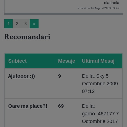
eladaela
Postat pe 16 August 2009 09:49
1
2
3
»
Recomandari
Subiect
Mesaje
Ultimul Mesaj
Ajutooor :))
9
De la: Sky 5
Octombrie 2009
07:12
Oare ma place?!
69
De la:
garbo_467177 7
Octombrie 2017