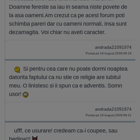
Doamne fereste sa iau in seama niste povete de
la asa oameni.Am crezut ca pe acest forum poti
schimba pareri dar cu oameni normali, insa sunt
dezamagita. Voi chiar nu aveti caracter.
andrada21091974
Postat pe 16 August 2009 09:19
Si pentru cea care nu poate dormi noaptea
datorita faptului ca nu stie ce religie are iubitul
meu. O linistesc si ii spun ca e adventis. Somn
usor!
andrada21091974
Postat pe 16 August 2009 09:21
ufff, ce usurare! credeam ca-i coupee, sau
berlina!!!