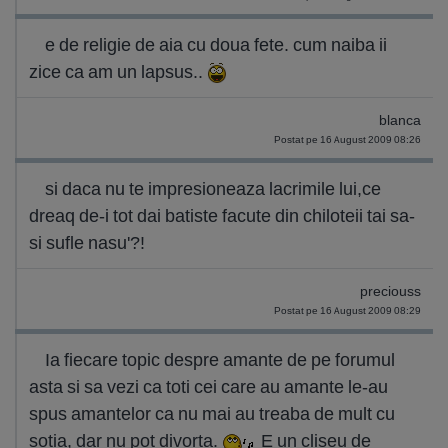
e de religie de aia cu doua fete. cum naiba ii
zice ca am un lapsus..
blanca
Postat pe 16 August 2009 08:26
si daca nu te impresioneaza lacrimile lui,ce
dreaq de-i tot dai batiste facute din chiloteii tai sa-
si sufle nasu'?!
preciouss
Postat pe 16 August 2009 08:29
Ia fiecare topic despre amante de pe forumul
asta si sa vezi ca toti cei care au amante le-au
spus amantelor ca nu mai au treaba de mult cu
sotia, dar nu pot divorta.
E un cliseu de