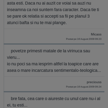
asta esti. Daca nu ai auzit ce voiai sa auzi nu
inseamna ca noi suntem fara caracter. Daca tie ti
se pare ok relatia si accepti sa fii pe planul 3
atunci bafta si nu te mai plange.
Micass
Postat pe 16 August 2009 09:23
povetze primesti matale de la virinuca sau
vieru...
io nu poci sa ma iesprim altfel la toapice care are
asea o mare incarcatura sentimentalo-teologica...
preciouss
Postat pe 16 August 2009 09:24
bre fata, cea care o aiureste cu unul care nu-i al
ei, tu esti...