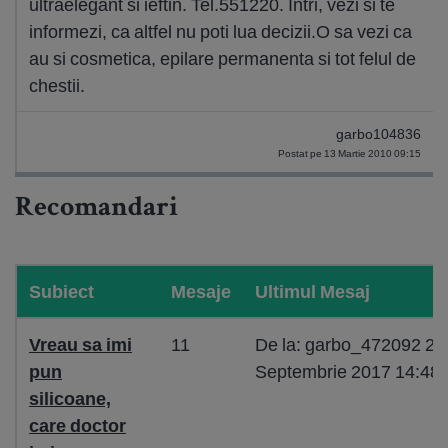
ultraelegant si ieftin. Tel.551220. Intri, vezi si te
informezi, ca altfel nu poti lua decizii.O sa vezi ca
au si cosmetica, epilare permanenta si tot felul de
chestii.
garbo104836
Postat pe 13 Martie 2010 09:15
Recomandari
Subiect
Mesaje
Ultimul Mesaj
Vreau sa imi
11
De la: garbo_472092 21
pun
Septembrie 2017 14:48
silicoane,
care doctor