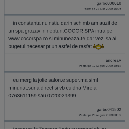
garbo008018
Postat pe 28 Iulie 2009 16:36
in constanta nu nstiu darin schimb am auzit de
un spa grozav in neptun,COCOR SPA intra pe
www.cocorspa.ro si minuneaza-te,dar vezi sa ai
bugetul necesar pt un astfel de rasfat
andreaV
Postat pe 17 August 2009 10:18
eu merg la jolie salon.e super,ma simt
minunat.suna direct si vb cu dna Mirela
0763611159 sau 0720029399.
garbo041802
Postat pe 23 August 2009 00:39