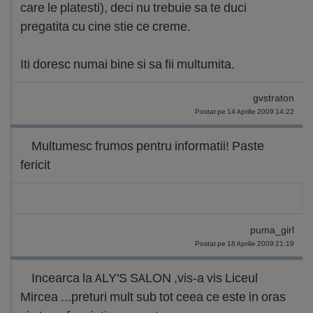
care le platesti), deci nu trebuie sa te duci
pregatita cu cine stie ce creme.
Iti doresc numai bine si sa fii multumita.
gvstraton
Postat pe 14 Aprilie 2009 14:22
Multumesc frumos pentru informatii! Paste
fericit
puma_girl
Postat pe 18 Aprilie 2009 21:19
Incearca la ALY'S SALON ,vis-a vis Liceul
Mircea ...preturi mult sub tot ceea ce este in oras