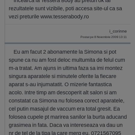
Incearca la Tessera Body au preturi ok iar
rezultatele sunt vizibile, poti accesa site-ul ca sa
vezi preturile www.tesserabody.ro
i_corinne
Postat pe 8 Noiembrie 2009 13:11
Eu am facut 2 abonamente la Simona si pot
spune ca nu am fost deloc multumita de felul cum
m-a tratat. Am ajuns in ultima faza sa imi montez
singura aparatele si minutele oferite la fiecare
aparat s-au injumatatit. O mizerie fantastica
acolo. Intre timp am descoperit alt salon si am
constatat ca Simona nu folosea corect aparatele,
cel putin masajul de vaccum era total gresit. Ea
folosea cupele pt marirea sanilor la burta aducand
grasimea in fata. Daca va intereseaza va dau un
nr de tel de la tipa la care merg eu. 0721567095