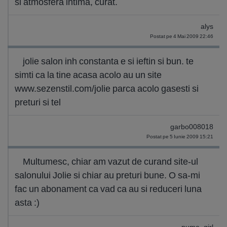
si atmosfera intima, curat.
alys
Postat pe 4 Mai 2009 22:46
jolie salon inh constanta e si ieftin si bun. te
simti ca la tine acasa acolo au un site
www.sezenstil.com/jolie parca acolo gasesti si
preturi si tel
garbo008018
Postat pe 5 Iunie 2009 15:21
Multumesc, chiar am vazut de curand site-ul
salonului Jolie si chiar au preturi bune. O sa-mi
fac un abonament ca vad ca au si reduceri luna
asta :)