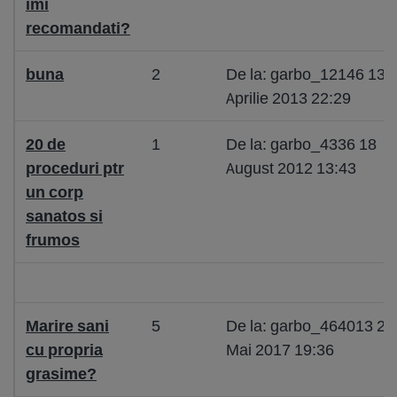
imi
recomandati?
buna
2
De la: garbo_12146 13
Aprilie 2013 22:29
20 de
1
De la: garbo_4336 18
proceduri ptr
August 2012 13:43
un corp
sanatos si
frumos
Marire sani
5
De la: garbo_464013 21
cu propria
Mai 2017 19:36
grasime?