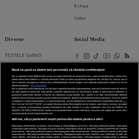
Echipa
Video
Diverse
Social Media
TESTELE GARBO
HOROSCOP
Nouă ne pasă ca datele tale personale să rămână confidențiale
Noi și partenerii noștri
610
stocăm și/sau accesăm informații pe dispozitivul dvs., precum identificatorii cookie unici
HOROSCOPUL IUBIRII
pentru prelucrarea datelor cu caracter personal. Puteți accepta sau gestiona alegerile dvs. făcând clic mai jos sau în
orice moment, pe pagina cu politica de confidențialitate. Aceste alegeri vor fi raportate partenerilor noștri și nu vă vor
afecta navigarea.
Mai multe detalii
Noi si partenerii nostri (retelele de socializare si agentiile de publicitate partenere, precum si furnizorii nostri de servicii
© 2026 Internet Corp SRL
FORUMURI
de date analitice) prelucram date pentru a permite website-ului sa functioneze, pentru a personaliza continutul si
Toate drepturile rezervate
anunturile publicitare afisate in functie de interesele si/sau profilul dvs., pentru a va oferi functionalitati aferente
retelelor de socializare si pentru a analiza traficul pe website. Beneficiati de drepturile prevazute de art. 15-22 din GDPR
in legatura cu prelucrarea datelor cu caracter personal. Aceste drepturi pot fi exercitate prin modalitatea indicata
aici
.
TRATAMENTE NATURISTE
Prin click pe “ACCEPT TOATE”, acceptati folosirea tuturor Tehnologiilor de tip Cookie, care implica inclusiv acceptul
dvs. cu privire la stocarea/accesarea informatiilor de catre Vendor-ii cu care colaboram. Prin click pe “VREAU SA
MODIFIC SETARILE INDIVIDUAL” puteti schimba preferintele in mod individual, mai putin cele legate de cookie strict
necesare pentru functionarea website-ului.
DICTIONARE NUME
Atât noi, cât și partenerii noștri prelucrăm datele pentru a oferi:
Măsurarea performanței reclamelor. Dezvoltarea și îmbunătățirea serviciilor. Utilizarea profilurilor pentru selectarea
conținutului personalizat. Stocarea și/sau accesarea informațiilor de pe un dispozitiv. Crearea profilurilor de conținut
personalizat. Utilizarea profilurilor pentru selectarea publicității personalizate. Crearea profilurilor pentru publicitate
personalizată. Măsurarea performanței conținutului. Înțelegerea publicului prin statistici sau combinații de date din
surse diferite. Utilizarea de date limitate pentru a selecta publicitatea. Utilizarea datelor limitate pentru a selecta