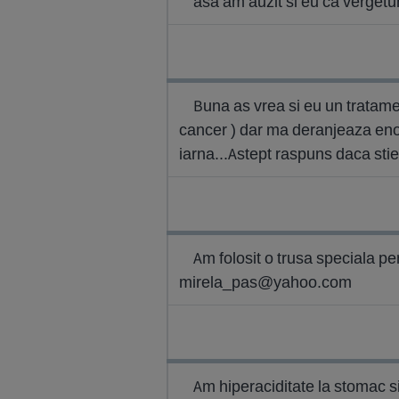
asa am auzit si eu ca vergetur
Buna as vrea si eu un tratamen
cancer ) dar ma deranjeaza enor
iarna...Astept raspuns daca sti
Am folosit o trusa speciala pen
mirela_pas@yahoo.com
Am hiperaciditate la stomac si