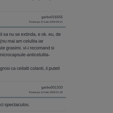
garbo016555
Postat pe 10 Iulie 2009 09:21
i sa nu se extinda, e ok. eu, de
(nu mai am celulita iar
ste grasimi. vi-i recomand si
icrocapsule-anticelulita-
si ca ceilalti colanti, ii puteti
garbo001333
Postat pe 14 Iulie 2009 01:30
ci spectaculos.