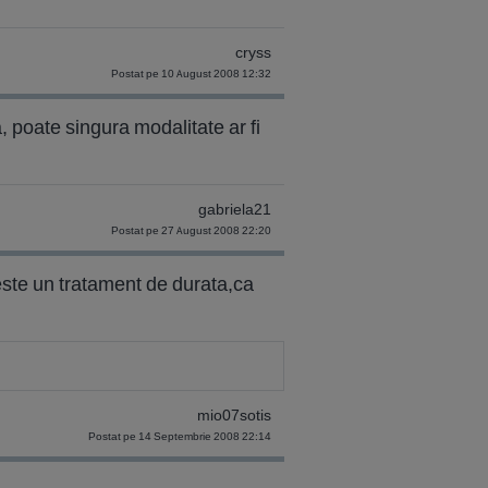
cryss
Postat pe 10 August 2008 12:32
, poate singura modalitate ar fi
gabriela21
Postat pe 27 August 2008 22:20
.este un tratament de durata,ca
mio07sotis
Postat pe 14 Septembrie 2008 22:14