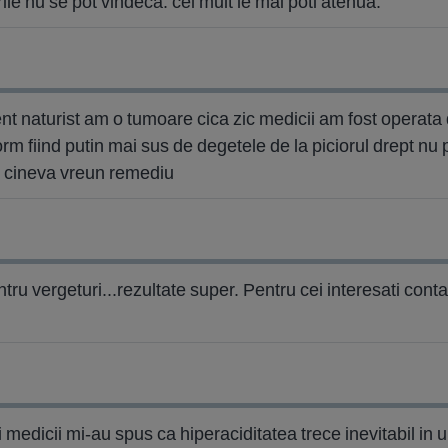
ile nu se pot vindeca. cel mult le mai poti atenua.
t naturist am o tumoare cica zic medicii am fost operata de
m fiind putin mai sus de degetele de la piciorul drept nu 
e cineva vreun remediu
tru vergeturi...rezultate super. Pentru cei interesati conta
 medicii mi-au spus ca hiperaciditatea trece inevitabil in u