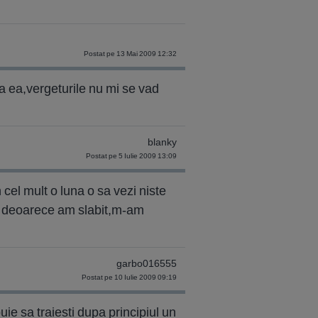
Postat pe 13 Mai 2009 12:32
la ea,vergeturile nu mi se vad
blanky
Postat pe 5 Iulie 2009 13:09
 cel mult o luna o sa vezi niste
sit deoarece am slabit,m-am
garbo016555
Postat pe 10 Iulie 2009 09:19
ie sa traiesti dupa principiul un