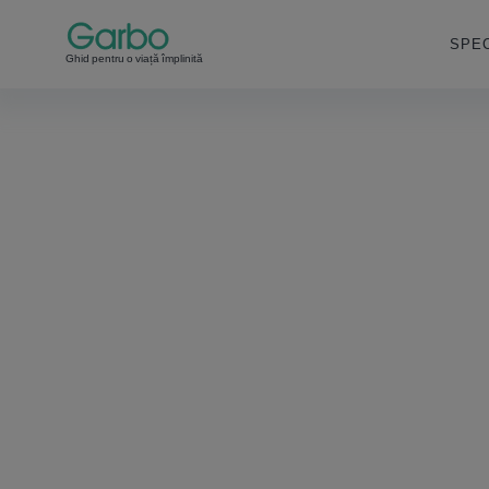
SPEC
Ghid pentru o viață împlinită