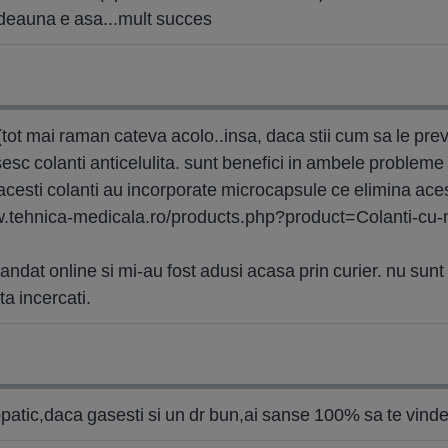
tdeauna e asa...mult succes
(tot mai raman cateva acolo..insa, daca stii cum sa le previ
sesc colanti anticelulita. sunt benefici in ambele probleme 
. acesti colanti au incorporate microcapsule ce elimina ace
ww.tehnica-medicala.ro/products.php?product=Colanti-cu-m
dat online si mi-au fost adusi acasa prin curier. nu sunt gro
ta incercati.
atic,daca gasesti si un dr bun,ai sanse 100% sa te vinde