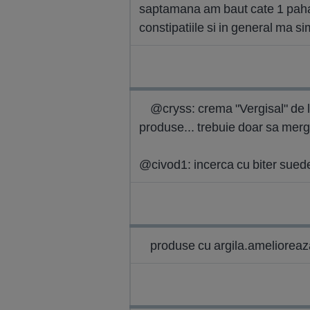
saptamana am baut cate 1 pahar
constipatiile si in general ma 
@cryss: crema "Vergisal" de la
produse... trebuie doar sa mergi 
@civod1: incerca cu biter suede
produse cu argila.amelioreaz