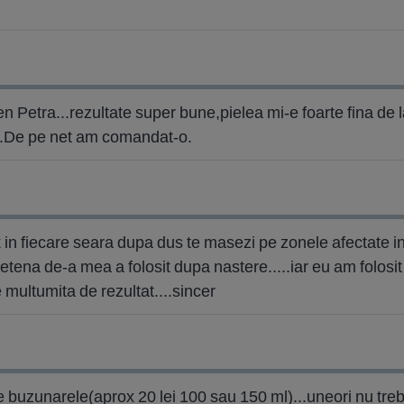
n Petra...rezultate super bune,pielea mi-e foarte fina de 
t.De pe net am comandat-o.
dk in fiecare seara dupa dus te masezi pe zonele afectate in
rietena de-a mea a folosit dupa nastere.....iar eu am folo
e multumita de rezultat....sincer
te buzunarele(aprox 20 lei 100 sau 150 ml)...uneori nu trebu