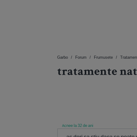
Garbo
Forum
Frumusete
Tratament
tratamente nat
Acnee la 32 de ani
as dori sa stiu daca se poate