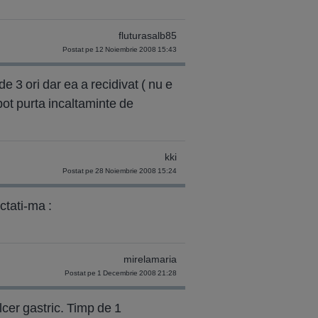
fluturasalb85
Postat pe 12 Noiembrie 2008 15:43
 3 ori dar ea a recidivat ( nu e
pot purta incaltaminte de
kki
Postat pe 28 Noiembrie 2008 15:24
ctati-ma :
mirelamaria
Postat pe 1 Decembrie 2008 21:28
lcer gastric. Timp de 1