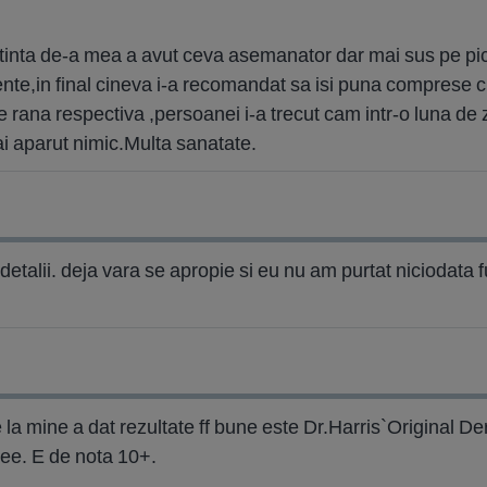
tinta de-a mea a avut ceva asemanator dar mai sus pe picior
ente,in final cineva i-a recomandat sa isi puna compre
ci pe rana respectiva ,persoanei i-a trecut cam intr-o luna de
i aparut nimic.Multa sanatate.
detalii. deja vara se apropie si eu nu am purtat niciodata 
 la mine a dat rezultate ff bune este Dr.Harris`Original De
nee. E de nota 10+.