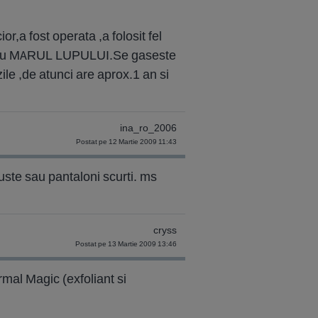
,a fost operata ,a folosit fel
se cu MARUL LUPULUI.Se gaseste
 zile ,de atunci are aprox.1 an si
ina_ro_2006
Postat pe 12 Martie 2009 11:43
fuste sau pantaloni scurti. ms
cryss
Postat pe 13 Martie 2009 13:46
rmal Magic (exfoliant si