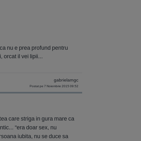
aca nu e prea profund pentru
rcat il vei lipii...
gabrielamgc
Postat pe 7 Noiembrie 2015 09:52
tea care striga in gura mare ca
tic... "era doar sex, nu
ersoana iubita, nu se duce sa