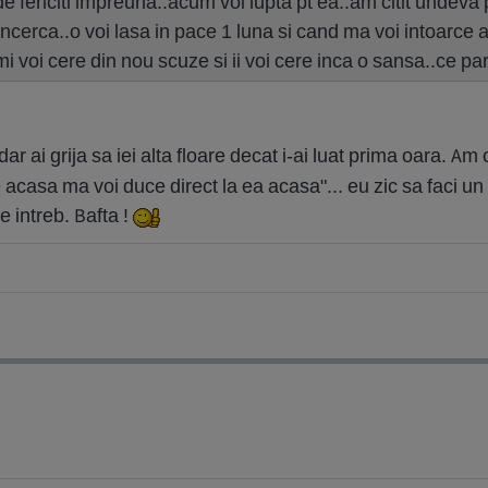
de fericiti impreuna..acum voi lupta pt ea..am citit undeva 
 incerca..o voi lasa in pace 1 luna si cand ma voi intoarce
mi voi cere din nou scuze si ii voi cere inca o sansa..ce pa
dar ai grija sa iei alta floare decat i-ai luat prima oara. Am 
e acasa ma voi duce direct la ea acasa"... eu zic sa faci un
e intreb. Bafta !