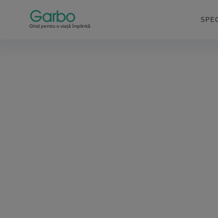
SPEC
Ghid pentru o viață împlinită