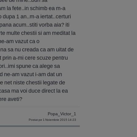
am la fete..in schimb ea m-a
 dupa 1 an..m-a iertat..certuri
pana acum..stiti vorba aia? iti
e multe chestii si am meditat la
.ne-am vazut ca o
una sa nu creada ca am uitat de
 prin a-mi cere scuze pentru
ori..imi spune ca alege sa
nd ne-am vazut i-am dat un
e net niste chestii legate de
acasa ma voi duce direct la ea
ere aveti?
Popa_Victor_1
Postat pe 1 Noiembrie 2015 14:23