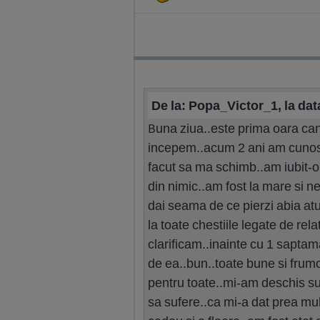
De la: Popa_Victor_1, la dat
Buna ziua..este prima oara can
incepem..acum 2 ani am cunoscut
facut sa ma schimb..am iubit-o.
din nimic..am fost la mare si n
dai seama de ce pierzi abia at
la toate chestiile legate de re
clarificam..inainte cu 1 sapta
de ea..bun..toate bune si frum
pentru toate..mi-am deschis suf
sa sufere..ca mi-a dat prea mu