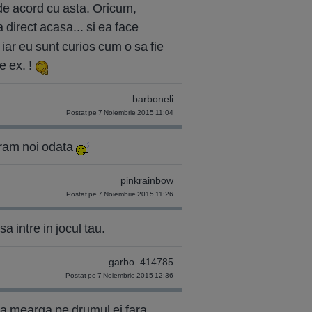
 de acord cu asta. Oricum,
a direct acasa... si ea face
r, iar eu sunt curios cum o sa fie
e ex. !
barboneli
Postat pe 7 Noiembrie 2015 11:04
 eram noi odata
pinkrainbow
Postat pe 7 Noiembrie 2015 11:26
intre in jocul tau.
garbo_414785
Postat pe 7 Noiembrie 2015 12:36
o sa mearga pe drumul ei fara