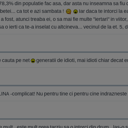
a 78,3% din populatie fac asa, dar asta nu inseamna sa fiu
tei... ca tot e azi sambata !
Iar daca te intorci la e
a fost, atunci treaba ei, o sa mai fie multe "iertari" in viito
o ierti ca te-a inselat cu altcineva... vecinul de la et. 5, d
e cauta pe net
generatii de idioti, mai idioti chiar decat
mplicat! Nu pentru tine ci pentru cine indrazneste sa 
de mult,, este mult prea tarziu sa o intorci din drum,,,las-