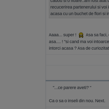
cadou si o floare..am fost atat 
recucerirea partenerului si voi
acasa cu un buchet de flori si i
Aaaa... super !
Asa sa faci, 
asa.... ! "si cand ma voi intoarc
intorci acasa ? Asa de curiozitat
"...ce parere aveti? "
Ca o sa o inseli din nou. Next.