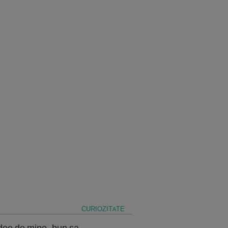
CURIOZITATE
idee de mine..bun sa