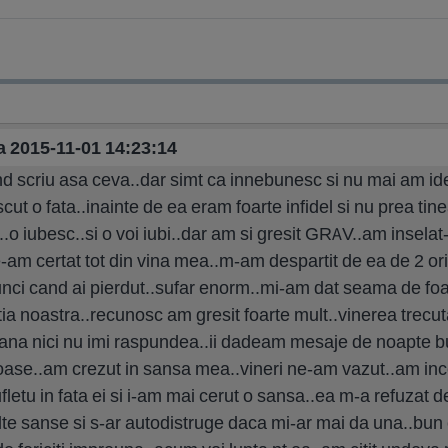
a 2015-11-01 14:23:14
d scriu asa ceva..dar simt ca innebunesc si nu mai am i
 o fata..inainte de ea eram foarte infidel si nu prea tin
.o iubesc..si o voi iubi..dar am si gresit GRAV..am inselat-
e-am certat tot din vina mea..m-am despartit de ea de 2 ori 
unci cand ai pierdut..sufar enorm..mi-am dat seama de foa
latia noastra..recunosc am gresit foarte mult..vinerea trec
mana nici nu imi raspundea..ii dadeam mesaje de noapte b
oase..am crezut in sansa mea..vineri ne-am vazut..am inc
letu in fata ei si i-am mai cerut o sansa..ea m-a refuzat d
lte sanse si s-ar autodistruge daca mi-ar mai da una..bu