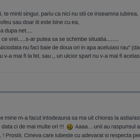
ai, te minti singur, pariu ca nici nu stii ce inseamna iubirea,
trofeu sau doar iti este bine cu ea,
a dupa net....
 vrei.....s-ar putea sa se schimbe situatia........
iciodata nu faci baie de doua ori in apa aceluiasi rau" (d
v-a mai fi la fel, sau ,, un ulcior spart nu v-a mai fi acelasi, o
e mine m-a facut intodeauna sa ma uit chioras la astia/as
data ci de mai multe ori !!!
Aaaa... unii au raspunsul an
. ! Prostii. Cineva care iubeste cu adevarat si respecta p