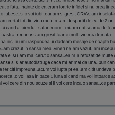
 o fata..inainte de ea eram foarte infidel si nu prea tine
o iubesc..si o voi iubi..dar am si gresit GRAV..am inselat-o
-am certat tot din vina mea..m-am despartit de ea de 2 ori 
nci cand ai pierdut..sufar enorm..mi-am dat seama de foart
a noastra..recunosc am gresit foarte mult..vinerea trecuta.
mana nici nu imi raspundea..ii dadeam mesaje de noapte b
e..am crezut in sansa mea..vineri ne-am vazut..am inceput
fata ei si i-am mai cerut o sansa..ea m-a refuzat de multe 
sanse si s-ar autodistruge daca mi-ar mai da una..bun ca
e fericiti impreuna..acum voi lupta pt ea..am citit undeva p
incerca..o voi lasa in pace 1 luna si cand ma voi intoarce 
i voi cere din nou scuze si ii voi cere inca o sansa..ce par