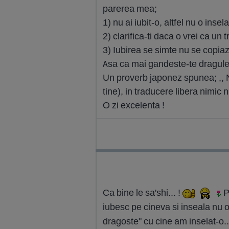
parerea mea;
1) nu ai iubit-o, altfel nu o insel
2) clarifica-ti daca o vrei ca un 
3) Iubirea se simte nu se copiaz
Asa ca mai gandeste-te dragule ce
Un proverb japonez spunea; ,, N
tine), in traducere libera nimic nu 
O zi excelenta !
Ca bine le sa'shi... !
P
iubesc pe cineva si inseala nu o 
dragoste" cu cine am inselat-o..