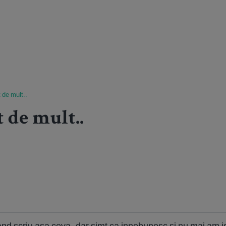
 de mult..
 de mult..
and scriu asa ceva..dar simt ca innebunesc si nu mai am 