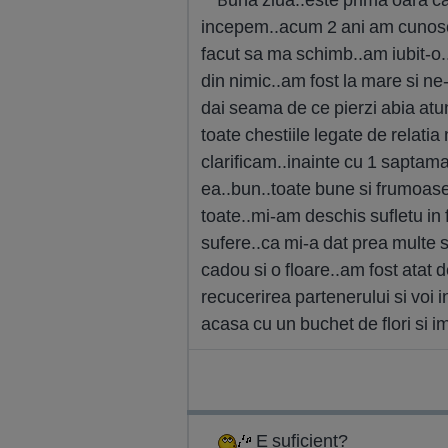
incepem..acum 2 ani am cunoscut
facut sa ma schimb..am iubit-o..
din nimic..am fost la mare si ne
dai seama de ce pierzi abia atu
toate chestiile legate de relati
clarificam..inainte cu 1 sapta
ea..bun..toate bune si frumoas
toate..mi-am deschis sufletu in 
sufere..ca mi-a dat prea multe 
cadou si o floare..am fost atat d
recucerirea partenerului si voi 
acasa cu un buchet de flori si im
E suficient?