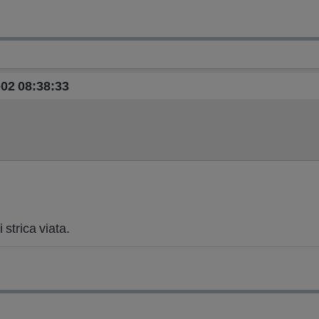
-02 08:38:33
 strica viata.