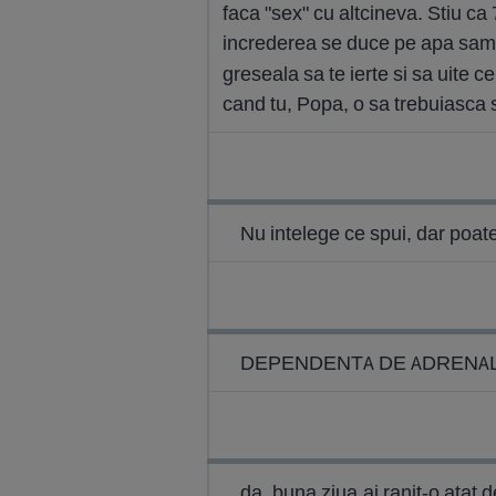
faca "sex" cu altcineva. Stiu c
increderea se duce pe apa sambe
greseala sa te ierte si sa uite ce 
cand tu, Popa, o sa trebuiasca sa 
Nu intelege ce spui, dar poat
DEPENDENTA DE ADRENALINA -co
da, buna ziua,ai ranit-o atat 