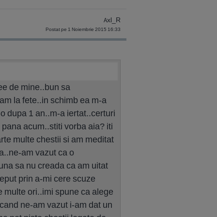
Axl_R
Postat pe 1 Noiembrie 2015 16:33
dee de mine..bun sa
eam la fete..in schimb ea m-a
o dupa 1 an..m-a iertat..certuri
pana acum..stiti vorba aia? iti
rte multe chestii si am meditat
uta..ne-am vazut ca o
una sa nu creada ca am uitat
eput prin a-mi cere scuze
e multe ori..imi spune ca alege
n cand ne-am vazut i-am dat un