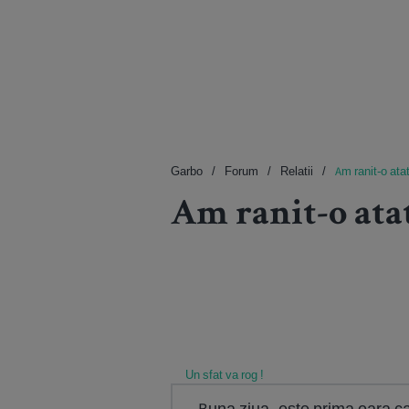
Garbo
Forum
Relatii
Am ranit-o atat
Am ranit-o atat
Un sfat va rog !
Buna ziua..este prima oara c