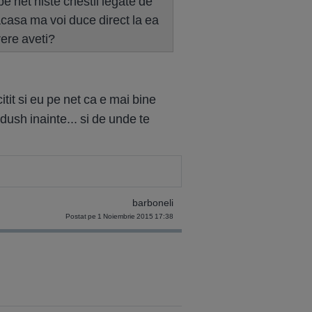
pe net niste chestii legate de
 acasa ma voi duce direct la ea
rere aveti?
citit si eu pe net ca e mai bine
 dush inainte... si de unde te
barboneli
Postat pe 1 Noiembrie 2015 17:38