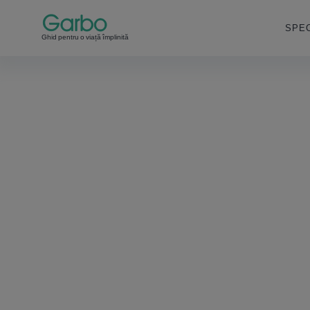
SPEC
Ghid pentru o viață împlinită