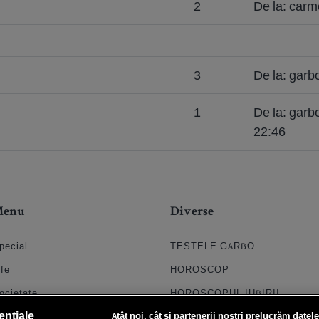
2
De la: carm
3
De la: gar
1
De la: gar
22:46
Menu
Diverse
pecial
TESTELE GARBO
ife
HOROSCOP
ocietate
HOROSCOPUL IUBIRII
ențiale
Atât noi, cât și partenerii noștri prelucrăm datele
til
FORUMURI