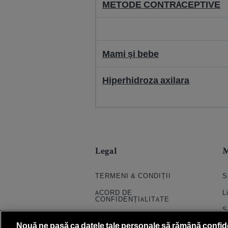
METODE CONTRACEPTIVE
Mami și bebe
Hiperhidroza axilara
Legal
TERMENI & CONDIȚII
S
ACORD DE
L
CONFIDENȚIALITATE
S
POLITICA COOKIES
Nouă ne pasă ca datele tale personale să rămână confid
S