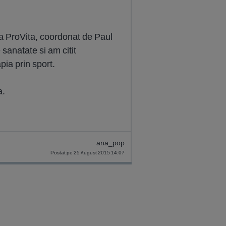
a ProVita, coordonat de Paul
sanatate si am citit
ia prin sport.
a.
ana_pop
Postat pe 25 August 2015 14:07