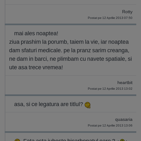
Rotty
Postat pe 12 Aprilie 2013 07:50
mai ales noaptea!
ziua prashim la porumb, taiem la vie, iar noaptea
dam sfaturi medicale. pe la pranz sarim creanga,
ne dam in barci, ne plimbam cu navete spatiale, si
ute asa trece vremea!
heartbit
Postat pe 12 Aprilie 2013 13:02
asa, si ce legatura are titlul?
quasaria
Postat pe 12 Aprilie 2013 13:06
Fata asta iubeste bicarbonatul oare ?