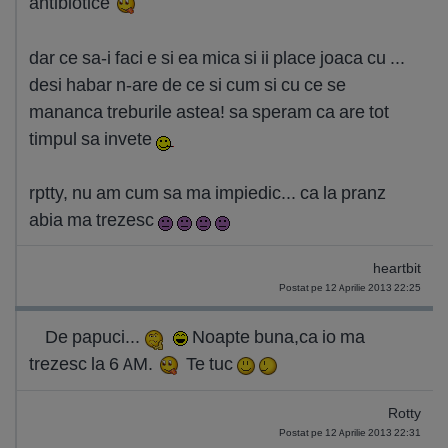
antibiotice
dar ce sa-i faci e si ea mica si ii place joaca cu ...
desi habar n-are de ce si cum si cu ce se
mananca treburile astea! sa speram ca are tot
timpul sa invete
rptty, nu am cum sa ma impiedic... ca la pranz
abia ma trezesc
heartbit
Postat pe 12 Aprilie 2013 22:25
De papuci...
Noapte buna,ca io ma
trezesc la 6 AM.
Te tuc
Rotty
Postat pe 12 Aprilie 2013 22:31