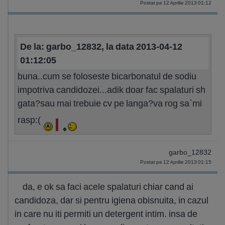
Postat pe 12 Aprilie 2013 01:12
De la: garbo_12832, la data 2013-04-12
01:12:05
buna..cum se foloseste bicarbonatul de sodiu
impotriva candidozei...adik doar fac spalaturi sh
gata?sau mai trebuie cv pe langa?va rog sa`mi
rasp:(
garbo_12832
Postat pe 12 Aprilie 2013 01:15
da, e ok sa faci acele spalaturi chiar cand ai
candidoza, dar si pentru igiena obisnuita, in cazul
in care nu iti permiti un detergent intim. insa de