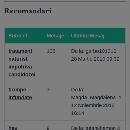
Recomandari
Subiect
Mesaje
Ultimul Mesaj
tratament
133
De la: garbo101210
naturist
28 Martie 2010 09:32
impotriva
candidozei
trompe
7
De la:
infundate
Magda_Magdalena_1
12 Noiembrie 2013
16:14
hey
9
De la: tutankhamon 3